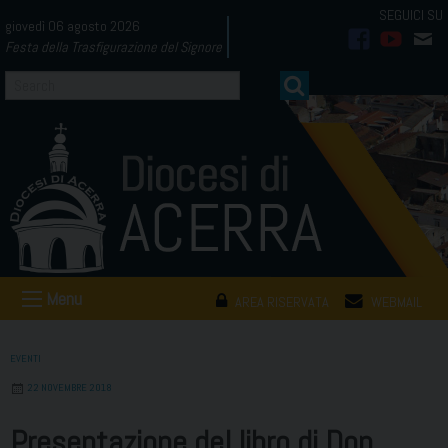
Skip
giovedì 06 agosto 2026
to
Festa della Trasfigurazione del Signore
facebook
youtub
mai
content
Menu
AREA RISERVATA
WEBMAIL
EVENTI
22 NOVEMBRE 2018
Presentazione del libro di Don