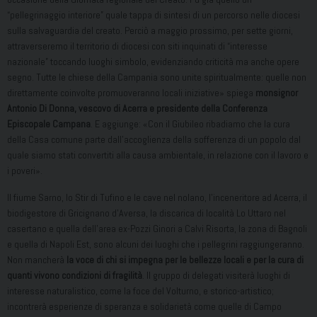
“pellegrinaggio interiore” quale tappa di sintesi di un percorso nelle diocesi
sulla salvaguardia del creato. Perciò a maggio prossimo, per sette giorni,
attraverseremo il territorio di diocesi con siti inquinati di “interesse
nazionale” toccando luoghi simbolo, evidenziando criticità ma anche opere
segno. Tutte le chiese della Campania sono unite spiritualmente: quelle non
direttamente coinvolte promuoveranno locali iniziative» spiega
monsignor
Antonio Di Donna, vescovo di Acerra e presidente della Conferenza
Episcopale Campana
. E aggiunge: «Con il Giubileo ribadiamo che la cura
della Casa comune parte dall’accoglienza della sofferenza di un popolo dal
quale siamo stati convertiti alla causa ambientale, in relazione con il lavoro e
i poveri».
Il fiume Sarno, lo Stir di Tufino e le cave nel nolano, l’inceneritore ad Acerra, il
biodigestore di Gricignano d’Aversa, la discarica di località Lo Uttaro nel
casertano e quella dell’area ex-Pozzi Ginori a Calvi Risorta, la zona di Bagnoli
e quella di Napoli Est, sono alcuni dei luoghi che i pellegrini raggiungeranno.
Non mancherà
la voce di chi si impegna per le bellezze locali e per la cura di
quanti vivono condizioni di fragilità
. Il gruppo di delegati visiterà luoghi di
interesse naturalistico, come la foce del Volturno, e storico-artistico;
incontrerà esperienze di speranza e solidarietà come quelle di Campo