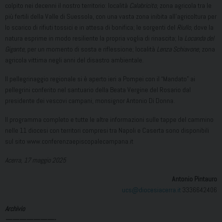
colpito nei decenni il nostro territorio: località
Calabricito
, zona agricola tra le
più fertili della Valle di Suessola, con una vasta zona inibita all’agricoltura per
lo scarico di rifiuti tossici e in attesa di bonifica; le sorgenti del
Riullo
, dove la
natura esprime in modo resiliente la propria voglia di rinascita; la
Locanda del
Gigante
, per un momento di sosta e riflessione; località
Lenza Schiavone
, zona
agricola vittima negli anni del disastro ambientale.
Il pellegrinaggio regionale si è aperto ieri a Pompei con il “Mandato” ai
pellegrini conferito nel santuario della Beata Vergine del Rosario dal
presidente dei vescovi campani, monsignor Antonio Di Donna.
Il programma completo e tutte le altre informazioni sulle tappe del cammino
nelle 11 diocesi con territori compresi tra Napoli e Caserta sono disponibili
sul sito www.conferenzaepiscopalecampana.it
Acerra, 17 maggio 2025
Antonio Pintauro
ucs@diocesiacerra.it
3336642406
Archivio
———————-