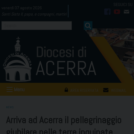
Skip
venerdì 07 agosto 2026
to
Santi Sisto II, papa, e compagni, martiri
facebook
youtub
mai
content
Menu
AREA RISERVATA
WEBMAIL
NEWS
Arriva ad Acerra il pellegrinaggio
giubilare nelle terre inquinate