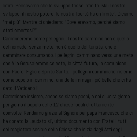
limiti. Pensavamo che lo sviluppo fosse infinito. Ma il nostro
sviluppo, il nostro potere, la nostra libertà ha un limite”. Diciamo
“mai più”. Mentre ci chiediamo “Dove eravamo, perché siamo
stati omertosi?”.
Cammineremo come pellegrini. Il nostro cammino non è quello
del nomade, senza meta; non è quello del turista, che è
camminare consumando. I pellegrini camminano verso una meta
che è la Gerusalemme celeste, la città futura, la comunione
con Padre, Figlio e Spirito Santo. I pellegrini camminano insieme,
come popolo in cammino, una delle immagini più belle che ci ha
dato il Vaticano II.
Camminare insieme, anche se siamo pochi, a noi si unirà giorno
per giorno il popolo delle 12 chiese locali direttamente
coinvolte. Rendiamo grazie al Signore per papa Francesco che ci
ha donato la Laudato si’, ultimo documento con Fratelli tutti
del magistero sociale della Chiesa che inizia dagli Atti degli