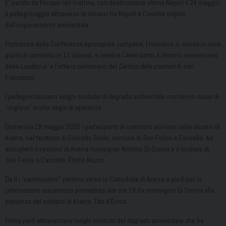
E’ partito da Pompei ieri mattina, con destinazione ultima Napoli il 24 maggio,
il pellegrinaggio attraverso le diocesi tra Napoli e Caserta colpite
dall’inquinamento ambientale.
Promossa dalla Conferenza episcopale campana, l’iniziativa si snoda in nove
giorni di cammino in 11 diocesi, e celebra l’
Anno santo
, il decimo anniversario
della
Laudato si’
e l’ottavo centenario del
Cantico delle creature
di san
Francesco.
I pellegrini toccano luoghi simbolo di degrado ambientale ma hanno modo di
“cogliere” anche segni di speranza.
Domenica 18 maggio 2025 i partecipanti al cammino arrivano nella diocesi di
Acerra, nel territorio di Cancello Scalo, comune di San Felice a Cancello. Ad
accoglierli il vescovo di Acerra monsignor Antonio Di Donna e il sindaco di
San Felice a Cancello, Emilio Nuzzo.
Da lì i “camminatori” partono verso la Cattedrale di Acerra a piedi per la
celebrazione eucaristica presieduta alle ore 19 da monsignor Di Donna alla
presenza del sindaco di Acerra, Tito d’Errico.
Prima però attraversano luoghi simbolo del degrado ambientale che ha