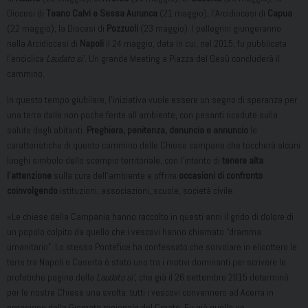
Diocesi di
Teano Calvi e Sessa Aurunca
(21 maggio), l’Arcidiocesi di
Capua
(22 maggio), la Diocesi di
Pozzuoli
(23 maggio). I pellegrini giungeranno
nella Arcidiocesi di
Napoli
il 24 maggio, data in cui, nel 2015, fu pubblicata
l’enciclica
Laudato si’
. Un grande Meeting a Piazza del Gesù concluderà il
cammino.
In questo tempo giubilare, l’iniziativa vuole essere un segno di speranza per
una terra dalle non poche ferite all’ambiente, con pesanti ricadute sulla
salute degli abitanti.
Preghiera, penitenza, denuncia e annuncio
le
caratteristiche di questo cammino delle Chiese campane che toccherà alcuni
luoghi simbolo dello scempio territoriale, con l’intento di
tenere alta
l’attenzione
sulla cura dell’ambiente e offrire
occasioni di confronto
coinvolgendo
istituzioni, associazioni, scuole, società civile.
«Le chiese della Campania hanno raccolto in questi anni il grido di dolore di
un popolo colpito da quello che i vescovi hanno chiamato “dramma
umanitario”. Lo stesso Pontefice ha confessato che sorvolare in elicottero le
terre tra Napoli e Caserta è stato uno tra i motivi dominanti per scrivere le
profetiche pagine della
Laudato si’
, che già il 26 settembre 2015 determinò
per le nostre Chiese una svolta: tutti i vescovi convennero ad Acerra in
occasione della Giornata regionale del Creato. Fu già quello un