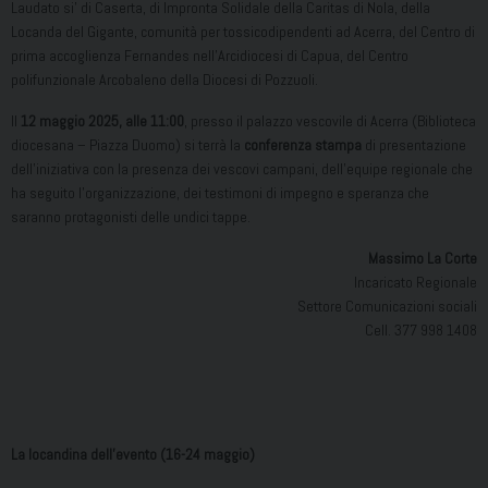
Laudato si’ di Caserta, di Impronta Solidale della Caritas di Nola, della
Locanda del Gigante, comunità per tossicodipendenti ad Acerra, del Centro di
prima accoglienza Fernandes nell’Arcidiocesi di Capua, del Centro
polifunzionale Arcobaleno della Diocesi di Pozzuoli.
Il
12 maggio 2025, alle 11:00
, presso il palazzo vescovile di Acerra (Biblioteca
diocesana – Piazza Duomo) si terrà la
conferenza stampa
di presentazione
dell’iniziativa con la presenza dei vescovi campani, dell’equipe regionale che
ha seguito l’organizzazione, dei testimoni di impegno e speranza che
saranno protagonisti delle undici tappe.
Massimo La Corte
Incaricato Regionale
Settore Comunicazioni sociali
Cell. 377 998 1408
La locandina dell’evento (16-24 maggio)