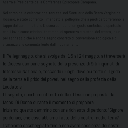
Acerra e Presidente della Conferenza Episcopale Campana.
Nel corso della celebrazione, tenutasi nel Santuario della Beata Vergine del
Rosario, è stato conferito il mandato ai pellegrini che a piedi percorreranno le
tappe del cammino tra le Diocesi campane: un gesto simbolico e spirituale
che li invia come cristiani, testimoni di speranza e custodi del creato, in un
pellegrinaggio che è anche segno concreto di conversione ecologica e di
vicinanza alle comunità ferite dall’inquinamento.
Il Pellegrinaggio, che si svolge dal 16 al 24 maggio, attraverserà
le Diocesi campane segnate dalla presenza di Siti Inquinati di
Interesse Nazionale, toccando i luoghi dove più forte è il grido
della terra e il grido dei poveri, nel segno della profezia della
Laudato si’.
Di seguito, riportiamo il testo della riflessione proposta da
Mons. Di Donna durante il momento di preghiera:
Iniziamo questo cammino con una richiesta di perdono: “Signore
perdonaci, che cosa abbiamo fatto della nostra madre terra?
L’abbiamo saccheggiata fino a non avere coscienza dei nostri