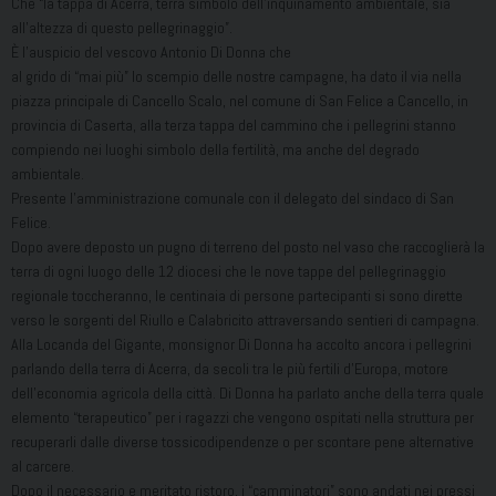
Che “la tappa di Acerra, terra simbolo dell’inquinamento ambientale, sia
all’altezza di questo pellegrinaggio”.
È l’auspicio del vescovo Antonio Di Donna che
al grido di “mai più” lo scempio delle nostre campagne, ha dato il via nella
piazza principale di Cancello Scalo, nel comune di San Felice a Cancello, in
provincia di Caserta, alla terza tappa del cammino che i pellegrini stanno
compiendo nei luoghi simbolo della fertilità, ma anche del degrado
ambientale.
Presente l’amministrazione comunale con il delegato del sindaco di San
Felice.
Dopo avere deposto un pugno di terreno del posto nel vaso che raccoglierà la
terra di ogni luogo delle 12 diocesi che le nove tappe del pellegrinaggio
regionale toccheranno, le centinaia di persone partecipanti si sono dirette
verso le sorgenti del Riullo e Calabricito attraversando sentieri di campagna.
Alla Locanda del Gigante, monsignor Di Donna ha accolto ancora i pellegrini
parlando della terra di Acerra, da secoli tra le più fertili d’Europa, motore
dell’economia agricola della città. Di Donna ha parlato anche della terra quale
elemento “terapeutico” per i ragazzi che vengono ospitati nella struttura per
recuperarli dalle diverse tossicodipendenze o per scontare pene alternative
al carcere.
Dopo il necessario e meritato ristoro, i “camminatori” sono andati nei pressi