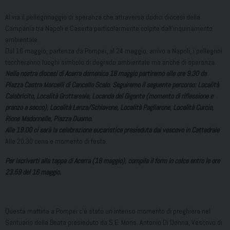
Al via il pellegrinaggio di speranza che attraversa dodici diocesi della
Campania tra Napoli e Caserta particolarmente colpite dall’inquinamento
ambientale.
Dal 16 maggio, partenza da Pompei, al 24 maggio, arrivo a Napoli, i pellegrini
toccheranno luoghi simbolo di degrado ambientale ma anche di speranza.
Nella nostra diocesi di Acerra domenica 18 maggio partiremo alle ore 9.30 da
Piazza Castra Marcelli di Cancello Scalo. Seguiremo il seguente percorso: Località
Calabricito, Località Grottareale, Locanda del Gigante (momento di riflessione e
pranzo a sacco), Località Lenza/Schiavone, Località Pagliarone, Località Curcio,
Rione Madonnelle, Piazza Duomo.
Alle 19.00 ci sarà la celebrazione eucaristica presieduta dal vescovo in Cattedrale
Alle 20.30 cena e momento di festa.
Per iscriverti alla tappa di Acerra (18 maggio), compila il form in calce entro le ore
23.59 del 16 maggio.
Questa mattina a Pompei c’è stato un intenso momento di preghiera nel
Santuario della Beata presieduto da S.E. Mons. Antonio Di Donna, Vescovo di