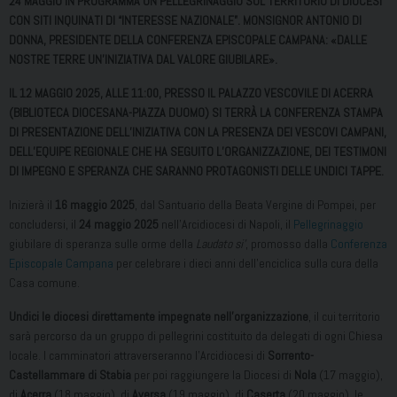
24 MAGGIO IN PROGRAMMA UN PELLEGRINAGGIO SUL TERRITORIO DI DIOCESI
CON SITI INQUINATI DI “INTERESSE NAZIONALE”. MONSIGNOR ANTONIO DI
DONNA, PRESIDENTE DELLA CONFERENZA EPISCOPALE CAMPANA: «DALLE
NOSTRE TERRE UN’INIZIATIVA DAL VALORE GIUBILARE».
IL 12 MAGGIO 2025, ALLE 11:00, PRESSO IL PALAZZO VESCOVILE DI ACERRA
(BIBLIOTECA DIOCESANA-PIAZZA DUOMO) SI TERRÀ LA CONFERENZA STAMPA
DI PRESENTAZIONE DELL’INIZIATIVA CON LA PRESENZA DEI VESCOVI CAMPANI,
DELL’EQUIPE REGIONALE CHE HA SEGUITO L’ORGANIZZAZIONE, DEI TESTIMONI
DI IMPEGNO E SPERANZA CHE SARANNO PROTAGONISTI DELLE UNDICI TAPPE.
Inizierà il
16 maggio 2025
, dal Santuario della Beata Vergine di Pompei, per
concludersi, il
24 maggio 2025
nell’Arcidiocesi di Napoli, il
Pellegrinaggio
giubilare di speranza sulle orme della
Laudato si’
, promosso dalla
Conferenza
Episcopale Campana
per celebrare i dieci anni dell’enciclica sulla cura della
Casa comune.
Undici le diocesi direttamente impegnate nell’organizzazione
, il cui territorio
sarà percorso da un gruppo di pellegrini costituito da delegati di ogni Chiesa
locale. I camminatori attraverseranno l’Arcidiocesi di
Sorrento-
Castellammare di Stabia
per poi raggiungere la Diocesi di
Nola
(17 maggio),
di
Acerra
(18 maggio), di
Aversa
(19 maggio), di
Caserta
(20 maggio), le