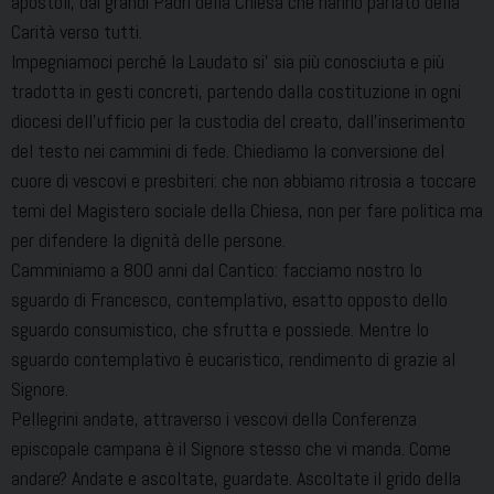
apostoli, dai grandi Padri della Chiesa che hanno parlato della
Carità verso tutti.
Impegniamoci perché la Laudato si’ sia più conosciuta e più
tradotta in gesti concreti, partendo dalla costituzione in ogni
diocesi dell’ufficio per la custodia del creato, dall’inserimento
del testo nei cammini di fede. Chiediamo la conversione del
cuore di vescovi e presbiteri: che non abbiamo ritrosia a toccare
temi del Magistero sociale della Chiesa, non per fare politica ma
per difendere la dignità delle persone.
Camminiamo a 800 anni dal Cantico: facciamo nostro lo
sguardo di Francesco, contemplativo, esatto opposto dello
sguardo consumistico, che sfrutta e possiede. Mentre lo
sguardo contemplativo è eucaristico, rendimento di grazie al
Signore.
Pellegrini andate, attraverso i vescovi della Conferenza
episcopale campana è il Signore stesso che vi manda. Come
andare? Andate e ascoltate, guardate. Ascoltate il grido della