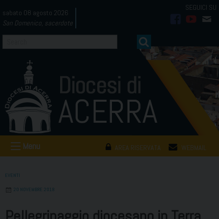
Skip
sabato 08 agosto 2026
to
San Domenico, sacerdote
facebook
youtub
mai
content
Menu
AREA RISERVATA
WEBMAIL
EVENTI
20 NOVEMBRE 2018
Pellegrinaggio diocesano in Terra