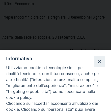
Ufficio Economato.
Preparandoci fin d’ora con la preghiera, vi benedico nel Signore.
Acerra, dalla sede episcopale, 23 settembre 2018
Mons. Antonio Di Donna
Vescovo di Acerra
Informativa
Utilizziamo cookie o tecnologie simili per
finalità tecniche e, con il tuo consenso, anche per
Condividi…
altre finalità ("interazioni e funzionalità semplici",
"miglioramento dell'esperienza", "misurazione" e
"targeting e pubblicità") come specificato nella
cookie policy.
SchedaIscrizione
Cliccando su "accetta" acconsenti all'utilizzo dei
184_TerraSanta
cookie. Cliccando su "personalizza" puoi avere