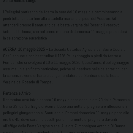
Santo Bartolo Longo
I Pellegrini partiranno da Acerra la sera del 10 maggio e cammineranno a
piedi tutta la notte fino alla cittadella mariana ai piedi del Vesuvio. Ad
attenderli presso il santuario della beata vergine del Rosario il vescovo
Antonio Di Donna, che nel primo mattino di domenica 11 maggio presiederà
la celebrazione eucaristica
ACERRA, 10 maggio 2025
– La Società Cattolica Agricola del Sacro Cuore di
Gesù annuncia con beatitudine il 119° Pellegrinaggio a piedi da Acerra a
Pompei, che si svolgerà il 10 e 11 maggio 2025. Quest’anno, il pellegrinaggio
assume un significato particolare, poiché si inserisce nelle celebrazioni per
la canonizzazione di Bartolo Longo, fondatore del Santuario della Beata
Vergine del Rosario di Pompei.
Partenza e Arrivo
Il cammino avrà inizio sabato 10 maggio poco dopo le ore 20 dalla Parrocchia
Maria SS. del Suffragio di Acerra. Dopo una notte di preghiera e riflessione, i
pellegrini giungeranno al Santuario di Pompei domenica 11 maggio poco alle
ore 6 e 45, dove saranno accolti per un momento di preghiera davanti
all’effige della Beata Vergine Maria. Alle ore 7, monsignor Antonio Di Donna –
vescovo di Acerra, presidente della Conferenza episcopale campana –