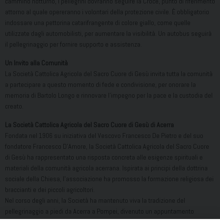
cammino notturno, i pellegrini dovranno seguire la Croce, punto di riferimento
attorno al quale opereranno i volontari della protezione civile. È obbligatorio
indossare una pettorina catarifrangente di colore giallo, come quelle
utilizzate dagli automobilisti, per aumentare la visibilità. Un autobus seguirà
il pellegrinaggio per fornire supporto e assistenza.
Un Invito alla Comunità
La Società Cattolica Agricola del Sacro Cuore di Gesù invita tutta la comunità
a partecipare a questo momento di fede e condivisione, per onorare la
memoria di Bartolo Longo e rinnovare l’impegno per la pace e la custodia del
creato.
La Società Cattolica Agricola del Sacro Cuore di Gesù di Acerra
Fondata nel 1906 su iniziativa del Vescovo Francesco De Pietro e del suo
fondatore Francesco D’Amore, la Società Cattolica Agricola del Sacro Cuore
di Gesù ha rappresentato una risposta concreta alle esigenze spirituali e
materiali della comunità agricola acerrana. Ispirata ai principi della dottrina
sociale della Chiesa, l’associazione ha promosso la formazione religiosa dei
braccianti e dei piccoli agricoltori.
Nel corso degli anni, la Società ha mantenuto viva la tradizione del
pellegrinaggio a piedi da Acerra a Pompei, divenuto un appuntamento