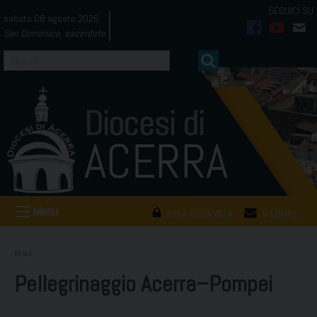
Skip
sabato 08 agosto 2026
to
San Domenico, sacerdote
facebook
youtub
mai
content
Menu
AREA RISERVATA
WEBMAIL
NEWS
Pellegrinaggio Acerra–Pompei