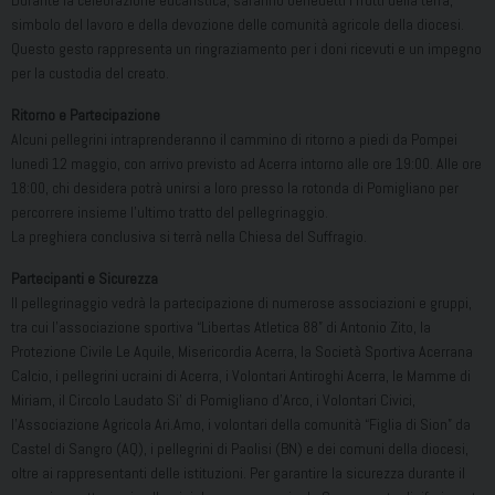
Durante la celebrazione eucaristica, saranno benedetti i frutti della terra,
simbolo del lavoro e della devozione delle comunità agricole della diocesi.
Questo gesto rappresenta un ringraziamento per i doni ricevuti e un impegno
per la custodia del creato.
Ritorno e Partecipazione
Alcuni pellegrini intraprenderanno il cammino di ritorno a piedi da Pompei
lunedì 12 maggio, con arrivo previsto ad Acerra intorno alle ore 19:00. Alle ore
18:00, chi desidera potrà unirsi a loro presso la rotonda di Pomigliano per
percorrere insieme l’ultimo tratto del pellegrinaggio.
La preghiera conclusiva si terrà nella Chiesa del Suffragio.
Partecipanti e Sicurezza
Il pellegrinaggio vedrà la partecipazione di numerose associazioni e gruppi,
tra cui l’associazione sportiva “Libertas Atletica 88” di Antonio Zito, la
Protezione Civile Le Aquile, Misericordia Acerra, la Società Sportiva Acerrana
Calcio, i pellegrini ucraini di Acerra, i Volontari Antiroghi Acerra, le Mamme di
Miriam, il Circolo Laudato Si’ di Pomigliano d’Arco, i Volontari Civici,
l’Associazione Agricola Ari.Amo, i volontari della comunità “Figlia di Sion” da
Castel di Sangro (AQ), i pellegrini di Paolisi (BN) e dei comuni della diocesi,
oltre ai rappresentanti delle istituzioni. Per garantire la sicurezza durante il