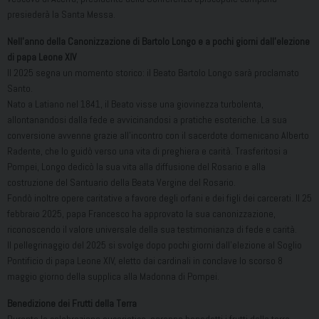
presiederà la Santa Messa.
Nell’anno della Canonizzazione di Bartolo Longo e a pochi giorni dall’elezione
di papa Leone XIV
Il 2025 segna un momento storico: il Beato Bartolo Longo sarà proclamato
Santo.
Nato a Latiano nel 1841, il Beato visse una giovinezza turbolenta,
allontanandosi dalla fede e avvicinandosi a pratiche esoteriche. La sua
conversione avvenne grazie all’incontro con il sacerdote domenicano Alberto
Radente, che lo guidò verso una vita di preghiera e carità. Trasferitosi a
Pompei, Longo dedicò la sua vita alla diffusione del Rosario e alla
costruzione del Santuario della Beata Vergine del Rosario.
Fondò inoltre opere caritative a favore degli orfani e dei figli dei carcerati. Il 25
febbraio 2025, papa Francesco ha approvato la sua canonizzazione,
riconoscendo il valore universale della sua testimonianza di fede e carità.
Il pellegrinaggio del 2025 si svolge dopo pochi giorni dall’elezione al Soglio
Pontificio di papa Leone XIV, eletto dai cardinali in conclave lo scorso 8
maggio giorno della supplica alla Madonna di Pompei.
Benedizione dei Frutti della Terra