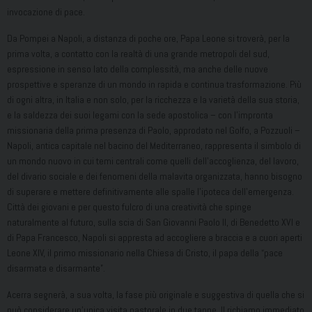
invocazione di pace.
Da Pompei a Napoli, a distanza di poche ore, Papa Leone si troverà, per la
prima volta, a contatto con la realtà di una grande metropoli del sud,
espressione in senso lato della complessità, ma anche delle nuove
prospettive e speranze di un mondo in rapida e continua trasformazione. Più
di ogni altra, in Italia e non solo, per la ricchezza e la varietà della sua storia,
e la saldezza dei suoi legami con la sede apostolica – con l’impronta
missionaria della prima presenza di Paolo, approdato nel Golfo, a Pozzuoli –
Napoli, antica capitale nel bacino del Mediterraneo, rappresenta il simbolo di
un mondo nuovo in cui temi centrali come quelli dell’accoglienza, del lavoro,
del divario sociale e dei fenomeni della malavita organizzata, hanno bisogno
di superare e mettere definitivamente alle spalle l’ipoteca dell’emergenza.
Città dei giovani e per questo fulcro di una creatività che spinge
naturalmente al futuro, sulla scia di San Giovanni Paolo II, di Benedetto XVI e
di Papa Francesco, Napoli si appresta ad accogliere a braccia e a cuori aperti
Leone XIV, il primo missionario nella Chiesa di Cristo, il papa della “pace
disarmata e disarmante”.
Acerra segnerà, a sua volta, la fase più originale e suggestiva di quella che si
può considerare un’unica visita pastorale in due tappe. Il richiamo immediato