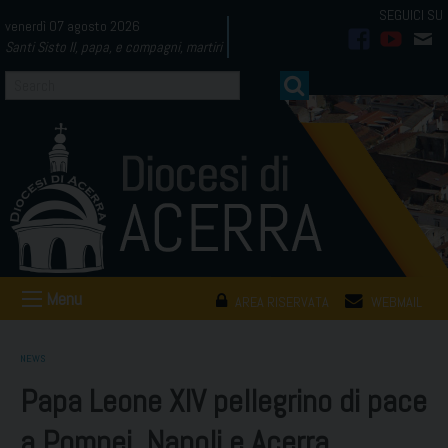
Skip
venerdì 07 agosto 2026
to
Santi Sisto II, papa, e compagni, martiri
facebook
youtub
mai
content
Menu
AREA RISERVATA
WEBMAIL
NEWS
Papa Leone XIV pellegrino di pace
a Pompei, Napoli e Acerra