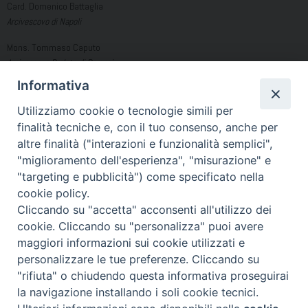
Card. Domenico Battaglia
Arcivescovo di Napoli
Mons. Tommaso Caputo
Arcivescovo Prelato di Pompei
Informativa
Mons. Antonio Di Donna
Vescovo di Acerra
Utilizziamo cookie o tecnologie simili per
finalità tecniche e, con il tuo consenso, anche per
altre finalità ("interazioni e funzionalità semplici",
Condividi…
"miglioramento dell'esperienza", "misurazione" e
"targeting e pubblicità") come specificato nella
cookie policy.
Cliccando su "accetta" acconsenti all'utilizzo dei
cookie. Cliccando su "personalizza" puoi avere
ComunicatoCongiuntoVisitaPastoralePapaLeoneXIV
maggiori informazioni sui cookie utilizzati e
personalizzare le tue preferenze. Cliccando su
"rifiuta" o chiudendo questa informativa proseguirai
Piazza Duomo 7 - 80011 Acerra (NA) - Tel/Fax 081 5209329 -
la navigazione installando i soli cookie tecnici.
ced@diocesiacerra.it © 2019
Diocesi di Acerra