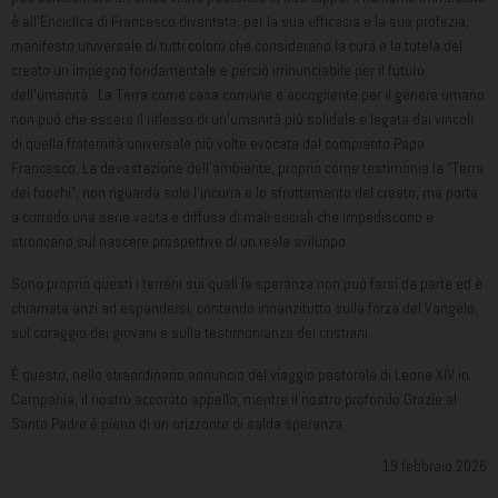
è all’Enciclica di Francesco diventata, per la sua efficacia e la sua profezia,
manifesto universale di tutti coloro che considerano la cura e la tutela del
creato un impegno fondamentale e perciò irrinunciabile per il futuro
dell’umanità. La Terra come casa comune e accogliente per il genere umano
non può che essere il riflesso di un’umanità più solidale e legata dai vincoli
di quella fraternità universale più volte evocata dal compianto Papa
Francesco. La devastazione dell’ambiente, proprio come testimonia la “Terra
dei fuochi”, non riguarda solo l’incuria e lo sfruttamento del creato, ma porta
a corredo una serie vasta e diffusa di mali sociali che impediscono e
stroncano sul nascere prospettive di un reale sviluppo.
Sono proprio questi i terreni sui quali la speranza non può farsi da parte ed è
chiamata anzi ad espandersi, contando innanzitutto sulla forza del Vangelo,
sul coraggio dei giovani e sulla testimonianza dei cristiani.
È questo, nello straordinario annuncio del viaggio pastorale di Leone XIV in
Campania, il nostro accorato appello, mentre il nostro profondo Grazie al
Santo Padre è pieno di un orizzonte di salda speranza.
19 febbraio 2026