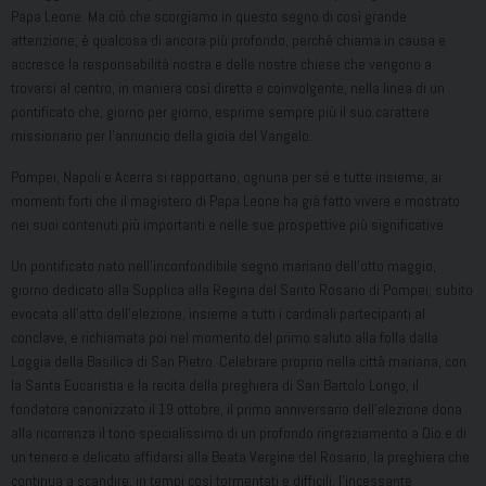
Papa Leone. Ma ciò che scorgiamo in questo segno di così grande
attenzione, è qualcosa di ancora più profondo, perché chiama in causa e
accresce la responsabilità nostra e delle nostre chiese che vengono a
trovarsi al centro, in maniera così diretta e coinvolgente, nella linea di un
pontificato che, giorno per giorno, esprime sempre più il suo carattere
missionario per l’annuncio della gioia del Vangelo.
Pompei, Napoli e Acerra si rapportano, ognuna per sé e tutte insieme, ai
momenti forti che il magistero di Papa Leone ha già fatto vivere e mostrato
nei suoi contenuti più importanti e nelle sue prospettive più significative.
Un pontificato nato nell’inconfondibile segno mariano dell’otto maggio,
giorno dedicato alla Supplica alla Regina del Santo Rosario di Pompei, subito
evocata all’atto dell’elezione, insieme a tutti i cardinali partecipanti al
conclave, e richiamata poi nel momento del primo saluto alla folla dalla
Loggia della Basilica di San Pietro. Celebrare proprio nella città mariana, con
la Santa Eucaristia e la recita della preghiera di San Bartolo Longo, il
fondatore canonizzato il 19 ottobre, il primo anniversario dell’elezione dona
alla ricorrenza il tono specialissimo di un profondo ringraziamento a Dio e di
un tenero e delicato affidarsi alla Beata Vergine del Rosario, la preghiera che
continua a scandire, in tempi così tormentati e difficili, l’incessante