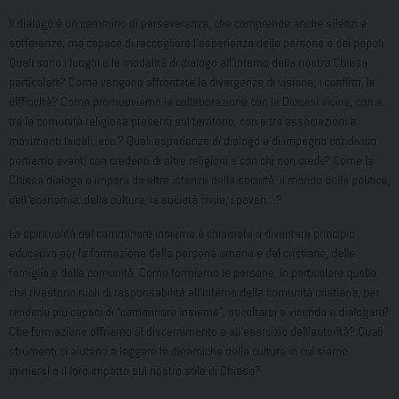
Il dialogo è un cammino di perseveranza, che comprende anche silenzi e
sofferenze, ma capace di raccogliere l’esperienza delle persone e dei popoli.
Quali sono i luoghi e le modalità di dialogo all’interno della nostra Chiesa
particolare? Come vengono affrontate le divergenze di visione, i conflitti, le
difficoltà? Come promuoviamo la collaborazione con le Diocesi vicine, con e
tra le comunità religiose presenti sul territorio, con e tra associazioni e
movimenti laicali, ecc.? Quali esperienze di dialogo e di impegno condiviso
portiamo avanti con credenti di altre religioni e con chi non crede? Come la
Chiesa dialoga e impara da altre istanze della società: il mondo della politica,
dell’economia, della cultura, la società civile, i poveri…?
La spiritualità del camminare insieme è chiamata a diventare principio
educativo per la formazione della persona umana e del cristiano, delle
famiglie e delle comunità. Come formiamo le persone, in particolare quelle
che rivestono ruoli di responsabilità all’interno della comunità cristiana, per
renderle più capaci di “camminare insieme”, ascoltarsi a vicenda e dialogare?
Che formazione offriamo al discernimento e all’esercizio dell’autorità? Quali
strumenti ci aiutano a leggere le dinamiche della cultura in cui siamo
immersi e il loro impatto sul nostro stile di Chiesa?