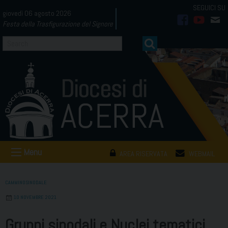
Skip
giovedì 06 agosto 2026
to
Festa della Trasfigurazione del Signore
facebook
youtub
mai
content
Menu
AREA RISERVATA
WEBMAIL
CAMMINOSINODALE
10 NOVEMBRE 2021
Gruppi sinodali e Nuclei tematici