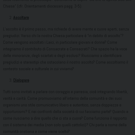
Chiese” (cfr. Orientamenti diocesani pagg. 3-5).
Ascoltare
L’ascolto è il primo passo, ma richiede di avere mente e cuore aperti, senza
pregiudizi. Verso chi la nostra Chiesa particolare è “in debito di ascolto”?
Come vengono ascoltati i Laici, in particolare giovani e donne? Come
integriamo il contributo di Consacrate e Consacrati? Che spazio ha la voce
delle minoranze, degli scartati e degli esclusi? Riusciamo a identificare
pregiudizi e stereotipi che ostacolano il nostro ascolto? Come ascoltiamo il
contesto sociale e culturale in cui viviamo?
Dialogare
Tutti sono invitati a parlare con coraggio e parresia, cioè integrando libertà,
verità e carità. Come promuoviamo all’interno della comunità e dei suoi
organismi uno stile comunicativo libero e autentico, senza doppiezze e
opportunismi? E nei confronti della società di cui facciamo parte? Quando e
come riusciamo a dire quello che ci sta a cuore? Come funziona il rapporto
con il sistema dei media (non solo quelli cattolici)? Chi parla a nome della
comunità cristiana e come viene scelto?