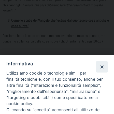
chiedendogli:
“Signore, che cosa dobbiamo fare? Che cosa ci chiedi in questo
tempo?…”
.
Come lo scriba del Vangelo
che “estrae dal suo tesoro cose antiche e
cose nuove”
Facciamo bene le cose ordinarie ma non investiamo tutto su di esse, ma
puntiamo sulla ricerca delle cose nuove (cfr. Orientamenti pagg. 10-16).
Informativa
Per approfondimenti:
https://www.synod.va/it.html
Utilizziamo cookie o tecnologie simili per
finalità tecniche e, con il tuo consenso, anche per
altre finalità ("interazioni e funzionalità semplici",
Condividi…
"miglioramento dell'esperienza", "misurazione" e
"targeting e pubblicità") come specificato nella
cookie policy.
Cliccando su "accetta" acconsenti all'utilizzo dei