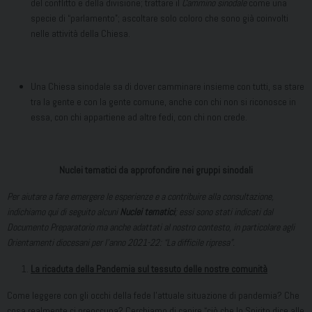
del conflitto e della divisione; trattare il
Cammino sinodale
come una
specie di “parlamento”; ascoltare solo coloro che sono già coinvolti
nelle attività della Chiesa.
Una Chiesa sinodale sa di dover camminare insieme con tutti, sa stare
tra la gente e con la gente comune, anche con chi non si riconosce in
essa, con chi appartiene ad altre fedi, con chi non crede.
Nuclei tematici da approfondire nei gruppi sinodali
Per aiutare a fare emergere le esperienze e a contribuire alla consultazione,
indichiamo qui di seguito alcuni
Nuclei tematici
; essi sono stati indicati dal
Documento Preparatorio ma anche adattati al nostro contesto, in particolare agli
Orientamenti diocesani per l’anno 2021-22: “La difficile ripresa”.
La ricaduta della Pandemia sul tessuto delle nostre comunità
Come leggere con gli occhi della fede l’attuale situazione di pandemia? Che
cosa realmente ci preoccupa? Cerchiamo di capire “ciò che lo Spirito dice alle