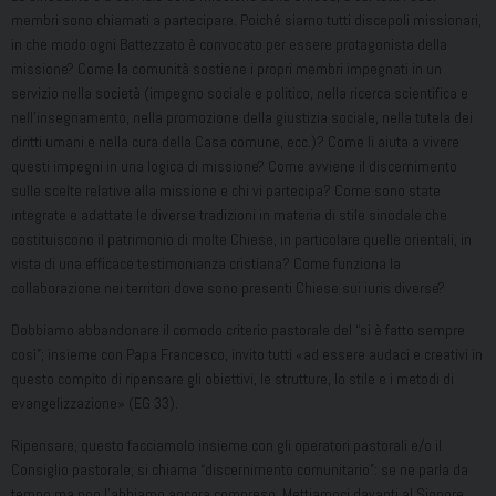
membri sono chiamati a partecipare. Poiché siamo tutti discepoli missionari,
in che modo ogni Battezzato è convocato per essere protagonista della
missione? Come la comunità sostiene i propri membri impegnati in un
servizio nella società (impegno sociale e politico, nella ricerca scientifica e
nell’insegnamento, nella promozione della giustizia sociale, nella tutela dei
diritti umani e nella cura della Casa comune, ecc.)? Come li aiuta a vivere
questi impegni in una logica di missione? Come avviene il discernimento
sulle scelte relative alla missione e chi vi partecipa? Come sono state
integrate e adattate le diverse tradizioni in materia di stile sinodale che
costituiscono il patrimonio di molte Chiese, in particolare quelle orientali, in
vista di una efficace testimonianza cristiana? Come funziona la
collaborazione nei territori dove sono presenti Chiese sui iuris diverse?
Dobbiamo abbandonare il comodo criterio pastorale del “si è fatto sempre
così”; insieme con Papa Francesco, invito tutti «ad essere audaci e creativi in
questo compito di ripensare gli obiettivi, le strutture, lo stile e i metodi di
evangelizzazione» (EG 33).
Ripensare, questo facciamolo insieme con gli operatori pastorali e/o il
Consiglio pastorale; si chiama “discernimento comunitario”: se ne parla da
tempo ma non l’abbiamo ancora compreso. Mettiamoci davanti al Signore