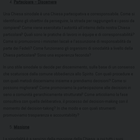
Partecipare – Discernere
Una Chiesa sinodale è una Chiesa partecipativa e corresponsabile. Come si
identificano gli obiettivi da perseguire, la strada per raggiungerli e i passi da
compiere? Come viene esercitata l’autorità all’interno della nostra Chiesa
particolare? Quali sono le pratiche di lavoro in équipe e di corresponsabilità?
Come si promuovono i ministeri laicali e l’assunzione di responsabilità da
parte dei Fedeli? Come funzionano gli organismi di sinodalità a livello della
Chiesa particolare? Sono una esperienza feconda?
In uno stile sinodale si decide per discernimento, sulla base di un consenso
che scaturisce dalla comune obbedienza allo Spirito. Con quali procedure e
con quali metodi discerniamo insieme e prendiamo decisioni? Come si
possono migliorare? Come promoviamo la partecipazione alle decisioni in
seno a comunità gerarchicamente strutturate? Come articoliamo la fase
consultiva con quella deliberativa, il processo del decision-making con il
momento del decision-taking? In che modo e con quali strumenti
promuoviamo trasparenza e accountability?
Missione
La sinodalità è a servizio della missione della Chiesa, a cui tutti i suoi