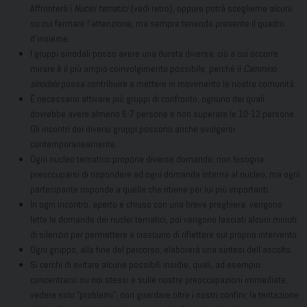
Affronterà i
Nuclei tematici
(vedi retro), oppure potrà sceglierne alcuni
su cui fermare l’attenzione, ma sempre tenendo presente il quadro
d’insieme.
I gruppi sinodali posso avere una durata diversa; ciò a cui occorre
mirare è il più ampio coinvolgimento possibile, perché il
Cammino
sinodale
possa contribuire a mettere in movimento le nostre comunità.
È necessario attivare più gruppi di confronto, ognuno dei quali
dovrebbe avere almeno 6-7 persone e non superare le 10-12 persone.
Gli incontri dei diversi gruppi possono anche svolgersi
contemporaneamente.
Ogni nucleo tematico propone diverse domande; non bisogna
preoccuparsi di rispondere ad ogni domanda interna al nucleo, ma ogni
partecipante risponde a quelle che ritiene per lui più importanti.
In ogni incontro, aperto e chiuso con una breve preghiera, vengono
lette le domande dei nuclei tematici, poi vengono lasciati alcuni minuti
di silenzio per permettere a ciascuno di riflettere sul proprio intervento.
Ogni gruppo, alla fine del percorso, elaborerà una sintesi dell’ascolto.
Si cerchi di evitare alcune possibili insidie, quali, ad esempio:
concentrarsi su noi stessi e sulle nostre preoccupazioni immediate;
vedere solo “problemi”; non guardare oltre i nostri confini; la tentazione