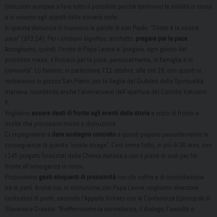
Istituzioni europee a fare tutto il possibile perché terminino le ostilità in corso
e ci uniamo agli appelli della società civile.
In questa denuncia ci muovono le parole di san Paolo: “Cristo è la nostra
pace” (
Ef
2,14). Per i cristiani significa, anzitutto,
pregare per la pace
.
Accogliamo, quindi, l’invito di Papa Leone a “pregare, ogni giorno del
prossimo mese, il Rosario per la pace, personalmente, in famiglia e in
comunità”. Lo faremo, in particolare, l’11 ottobre, alle ore 18, con quanti si
recheranno in piazza San Pietro, per la Veglia del Giubileo della Spiritualità
mariana, ricordando anche l’anniversario dell’apertura del Concilio Vaticano
II.
Vogliamo
essere
desti di fronte agli eventi della storia
e critici di fronte a
scelte che provocano morte e distruzione.
Ci impegniamo a
dare sostegno concreto
a quanti pagano pesantemente le
conseguenze di questa “inutile strage”. Così come fatto, in più di 30 anni, con
i 145 progetti finanziati dalla Chiesa italiana e con il piano di aiuti per far
fronte all’emergenza in corso.
Proponiamo
gesti eloquenti di prossimità
con chi soffre e di riconciliazione
tra le parti. Anche noi, in comunione con Papa Leone, vogliamo diventare
costruttori di ponti, secondo l’Appello firmato con le Conferenze Episcopali di
Slovenia e Croazia: “Riaffermiamo la nonviolenza, il dialogo, l’ascolto e