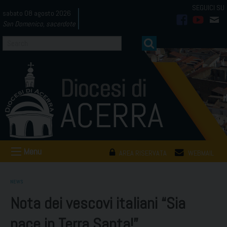
Skip
sabato 08 agosto 2026
to
San Domenico, sacerdote
facebook
youtub
mai
content
Menu
AREA RISERVATA
WEBMAIL
NEWS
Nota dei vescovi italiani “Sia
pace in Terra Santa!”