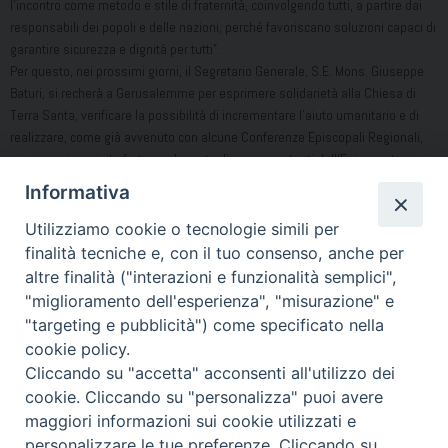
l’incontro come metodo e stile di fraternità, coinvolgendo tutti, a partire dai
responsabili dei popoli e delle nazioni, perché favoriscano soluzioni capaci di
garantire sicurezza e dignità per tutti”.
Per questo, nei prossimi giorni, il Segretario Generale, S.E. Mons. Giuseppe
Baturi, si recherà a Gerusalemme per esprimere solidarietà alla Chiesa di
Terra Santa, verificare la possibilità di incrementare l’aiuto umanitario e di
realizzare, come già avvenuto con alcune Conferenze Episcopali Regionali,
una prossima visita fraterna da parte di rappresentanti dell’Episcopato
italiano.
Informativa
24 Settembre 2025
Utilizziamo cookie o tecnologie simili per
finalità tecniche e, con il tuo consenso, anche per
Dal sito: https://www.chiesacattolica.it/nota-sia-pace-in-terra-
altre finalità ("interazioni e funzionalità semplici",
santa/
"miglioramento dell'esperienza", "misurazione" e
"targeting e pubblicità") come specificato nella
Condividi…
cookie policy.
Cliccando su "accetta" acconsenti all'utilizzo dei
cookie. Cliccando su "personalizza" puoi avere
maggiori informazioni sui cookie utilizzati e
personalizzare le tue preferenze. Cliccando su