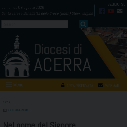
Skip
domenica 09 agosto 2026
to
Santa Teresa Benedetta della Croce (Edith) Stein, vergine
facebook
youtub
mai
content
Menu
AREA RISERVATA
WEBMAIL
NEWS
7 OTTOBRE 2019
Nel nome del Signore