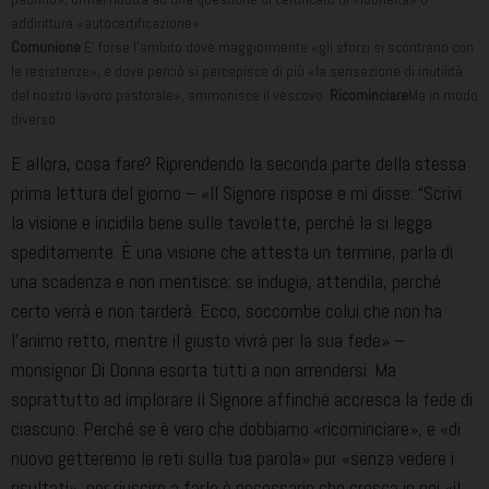
addirittura «autocertificazione».
Comunione
E’ forse l’ambito dove maggiormente «gli sforzi si scontrano con
le resistenze», e dove perciò si percepisce di più «la sensazione di inutilità
del nostro lavoro pastorale», ammonisce il vescovo.
Ricominciare
Ma in modo
diverso
E allora, cosa fare? Riprendendo la seconda parte della stessa
prima lettura del giorno – «Il Signore rispose e mi disse: “Scrivi
la visione e incidila bene sulle tavolette, perché la si legga
speditamente. È una visione che attesta un termine, parla di
una scadenza e non mentisce; se indugia, attendila, perché
certo verrà e non tarderà. Ecco, soccombe colui che non ha
l’animo retto, mentre il giusto vivrà per la sua fede» –
monsignor Di Donna esorta tutti a non arrendersi. Ma
soprattutto ad implorare il Signore affinché accresca la fede di
ciascuno. Perché se è vero che dobbiamo «ricominciare», e «di
nuovo getteremo le reti sulla tua parola» pur «senza vedere i
risultati», per riuscire a farlo è necessario che cresca in noi «il