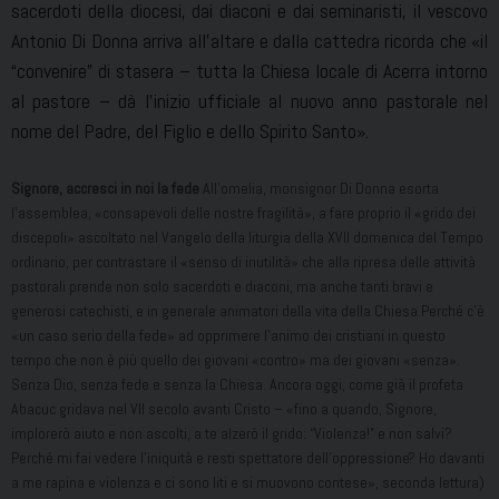
sacerdoti della diocesi, dai diaconi e dai seminaristi, il vescovo
Antonio Di Donna arriva all’altare e dalla cattedra ricorda che «il
“convenire” di stasera – tutta la Chiesa locale di Acerra intorno
al pastore – dà l’inizio ufficiale al nuovo anno pastorale nel
nome del Padre, del Figlio e dello Spirito Santo».
Signore, accresci in noi la fede
All’omelia, monsignor Di Donna esorta
l’assemblea, «consapevoli delle nostre fragilità», a fare proprio il «grido dei
discepoli» ascoltato nel Vangelo della liturgia della XVII domenica del Tempo
ordinario, per contrastare il «senso di inutilità» che alla ripresa delle attività
pastorali prende non solo sacerdoti e diaconi, ma anche tanti bravi e
generosi catechisti, e in generale animatori della vita della Chiesa.Perché c’è
«un caso serio della fede» ad opprimere l’animo dei cristiani in questo
tempo che non è più quello dei giovani «contro» ma dei giovani «senza».
Senza Dio, senza fede e senza la Chiesa. Ancora oggi, come già il profeta
Abacuc gridava nel VII secolo avanti Cristo – «fino a quando, Signore,
implorerò aiuto e non ascolti, a te alzerò il grido: “Violenza!” e non salvi?
Perché mi fai vedere l’iniquità e resti spettatore dell’oppressione? Ho davanti
a me rapina e violenza e ci sono liti e si muovono contese», seconda lettura)