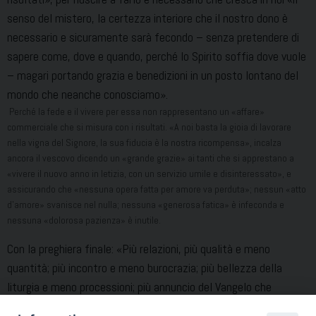
senso del mistero, la certezza interiore che il nostro dono è
necessario e sicuramente sarà fecondo – senza pretendere di
sapere come, dove e quando, perché lo Spirito soffia dove vuole
– magari portando grazia e benedizioni in un posto lontano del
mondo che neanche conosciamo».
Perché la fede e il vivere per essa non rappresentano un «affare»
commerciale che si misura con i risultati. «A noi basta la gioia di lavorare
nella vigna del Signore, la sua fiducia è la nostra ricompensa», incalza
ancora il vescovo dicendo un «grande grazie» ai tanti che si apprestano a
«vivere il nuovo anno in letizia, con un servizio umile e disinteressato», e
assicurando che «nessuna opera fatta per amore va perduta»; nessun «atto
d’amore» svanisce nel nulla; nessuna «generosa fatica» è infeconda e
nessuna «dolorosa pazienza» è inutile.
Con la preghiera finale: «Più relazioni, più qualità e meno
quantità; più incontro e meno burocrazia; più bellezza della
liturgia e meno processioni; più annuncio del Vangelo che
sacramenti; più missione e meno conservazione; più in strada e