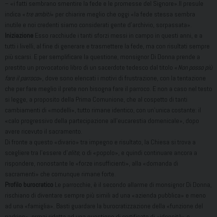
– «i fatti sembrano smentire la fede e le promesse del Signore».Il presule
indica «
tre ambiti
» per chiarire meglio che oggi «la fede stessa sembra
inutile e noi credenti siamo considerati gente d’archivio, sorpassata».
Iniziazione
Esso racchiude i tanti sforzi messi in campo in questi anni, e a
tutti i livelli, al fine di generare e trasmettere la fede, ma con risultati sempre
più scarsi. E per semplificare la questione, monsignor Di Donna prende a
prestito un provocatorio libro di un sacerdote tedesco dal titolo «
Non posso più
fare il parroco
», dove sono elencati i motivi di frustrazione, con la tentazione
che per fare meglio il prete non bisogna fare il parroco. E non a caso nel testo
si legge, a proposito della Prima Comunione, che al cospetto di tanti
cambiamenti di «modelli», tutto rimane identico, con un’unica costante: il
«calo progressivo della partecipazione all’eucarestia domenicale», dopo
avere ricevuto il sacramento.
Di fronte a questo «divario» tra impegno e risultato, la Chiesa si trova a
scegliere tra l’essere d’
elite
, o di «popolo», e quindi continuare ancora a
rispondere, nonostante le «forze insufficienti», alla «domanda di
sacramenti» che comunque rimane forte.
Profilo burocratico
Le parrocchie, è il secondo allarme di monsignor Di Donna,
rischiano di diventare sempre più simili ad una «azienda pubblica» e meno
ad una «famiglia». Basti guardare la burocratizzazione della «funzione del
padrino», ormai ridotta ad una questione di certificato di «idoneità» o