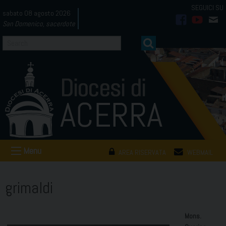
Skip
sabato 08 agosto 2026
to
San Domenico, sacerdote
facebook
youtub
mai
content
Menu
AREA RISERVATA
WEBMAIL
grimaldi
Mons.