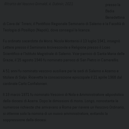
Ritratto del Vescovo Grimaldi, A. Dubinin, 2021
presso la
Badia
Benedettina
di Cava de’ Tirreni, il Pontificio Regionale Seminario di Salerno e la Facoltà di
Teologia di Posillipo (Napoli), dove conseguì la licenza.
Fu ordinato sacerdote da Mons. Nicola Monterisi il 13 luglio 1941, insegnò
Lettere presso il Seminario Arcivescovile e Religione presso il Liceo
Scientifico e l’Istituto Magistrale di Salerno. Vice-parroco di Santa Maria delle
Grazie, il 15 agosto 1946 fu nominato parroco di San Pietro in Camerellis.
A 51 anni fu nominato vescovo ausiliare per le sedi di Salerno e Acerno e
titolare di Salpi. Ricevette la consacrazione episcopale il 21 aprile 1968 dal
cardinale Carlo Confalonieri.
Il 19 marzo 1971 fu nominato Vescovo di Nola e Amministratore aApostolico
della diocesi di Acerra. Dopo le dimissioni di mons. Longo, nonostante le
numerose richieste che arrivavano a Roma per riavere un Vescovo Ordinario,
si ottenne solo la nomina di un nuovo amministratore, evitando la
soppressione della diocesi.