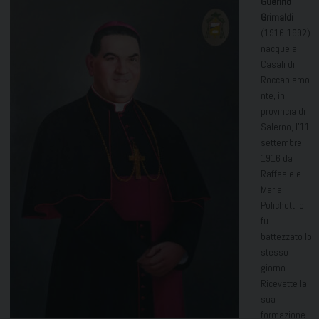
Guerino
Grimaldi
(1916-1992)
nacque a
Casali di
Roccapiemo
nte, in
provincia di
Salerno, l’11
settembre
1916 da
Raffaele e
Maria
Polichetti e
fu
battezzato lo
stesso
giorno.
Ricevette la
sua
formazione