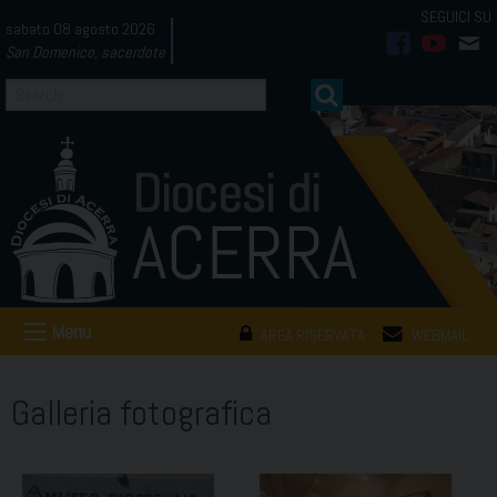
Skip
sabato 08 agosto 2026
to
San Domenico, sacerdote
facebook
youtub
mai
content
Menu
AREA RISERVATA
WEBMAIL
Galleria fotografica