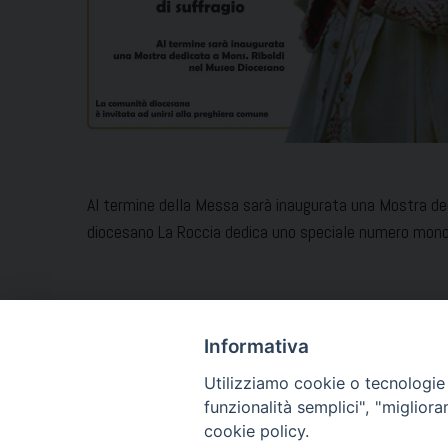
Al termine della Messa sarà inaugurata una Mostra ded
diocesano La Roccia dedica uno speciale numero monogr
Leggi la biografia di Mons.
Informativa
Utilizziamo cookie o tecnologie s
funzionalità semplici", "miglior
cookie policy.