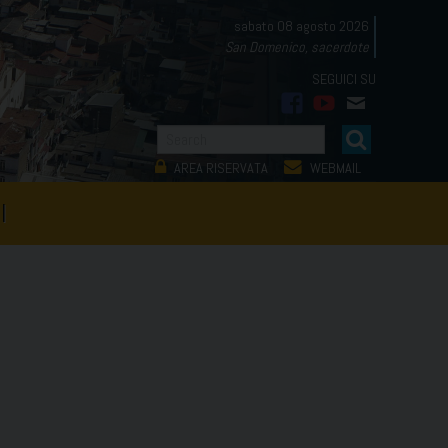
sabato 08 agosto 2026
San Domenico, sacerdote
facebook
youtube
mail
AREA RISERVATA
WEBMAIL
I