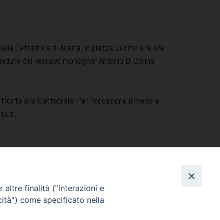
lla Cattedrale di Acerra, in piazza Duomo alle ore
sieduta dal vescovo monsignor Antonio Di Donna.
ronte alla Cattedrale. Per l’occasione il mensile
buti.
 dell’Istituto della Carità.
altre finalità ("interazioni e
cità") come specificato nella