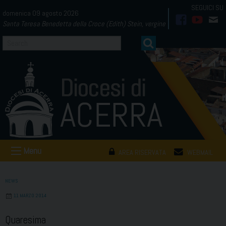
Skip
domenica 09 agosto 2026
to
Santa Teresa Benedetta della Croce (Edith) Stein, vergine
facebook
youtub
mai
content
Menu
AREA RISERVATA
WEBMAIL
NEWS
11 MARZO 2014
Quaresima