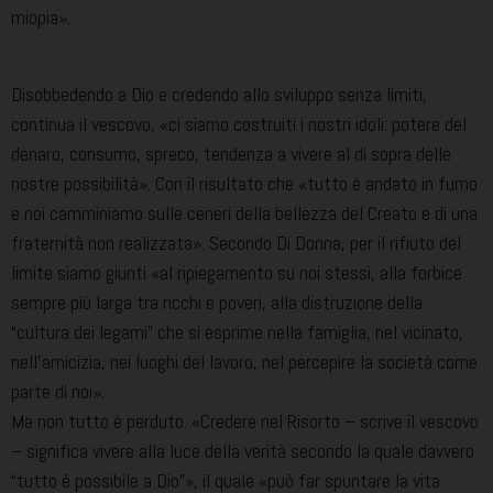
miopia».
Disobbedendo a Dio e credendo allo sviluppo senza limiti,
continua il vescovo, «ci siamo costruiti i nostri idoli: potere del
denaro, consumo, spreco, tendenza a vivere al di sopra delle
nostre possibilità». Con il risultato che «tutto è andato in fumo
e noi camminiamo sulle ceneri della bellezza del Creato e di una
fraternità non realizzata». Secondo Di Donna, per il rifiuto del
limite siamo giunti «al ripiegamento su noi stessi, alla forbice
sempre più larga tra ricchi e poveri, alla distruzione della
“cultura dei legami” che si esprime nella famiglia, nel vicinato,
nell’amicizia, nei luoghi del lavoro, nel percepire la società come
parte di noi».
Ma non tutto è perduto. «Credere nel Risorto – scrive il vescovo
– significa vivere alla luce della verità secondo la quale davvero
“tutto è possibile a Dio”», il quale «può far spuntare la vita