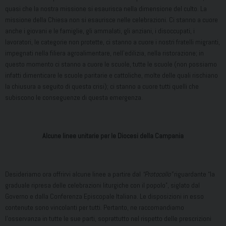
quasi che la nostra missione si esaurisca nella dimensione del culto. La
missione della Chiesa non si esaurisce nelle celebrazioni. Ci stanno a cuore
anche i giovani e le famiglie, gli ammalati, gli anziani, i disoccupati, i
lavoratori, le categorie non protette, ci stanno a cuore i nostri fratelli migranti,
impegnati nella filiera agroalimentare, nell’edilizia, nella ristorazione; in
questo momento ci stanno a cuore le scuole, tutte le scuole (non possiamo
infatti dimenticare le scuole paritarie e cattoliche, molte delle quali rischiano
la chiusura a seguito di questa crisi); ci stanno a cuore tutti quelli che
subiscono le conseguenze di questa emergenza.
Alcune linee unitarie per le Diocesi della Campania
Desideriamo ora offrirvi alcune linee a partire dal
“Protocollo”
riguardante “la
graduale ripresa delle celebrazioni liturgiche con il popolo”, siglato dal
Governo e dalla Conferenza Episcopale Italiana. Le disposizioni in esso
contenute sono vincolanti per tutti. Pertanto, ne raccomandiamo
l’osservanza in tutte le sue parti, soprattutto nel rispetto delle prescrizioni