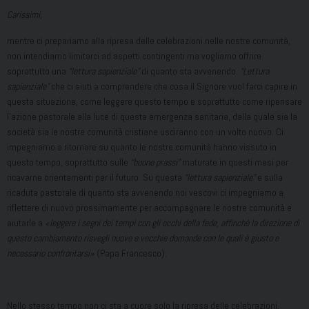
Carissimi,
mentre ci prepariamo alla ripresa delle celebrazioni nelle nostre comunità,
non intendiamo limitarci ad aspetti contingenti ma vogliamo offrire
soprattutto una
“lettura sapienziale”
di quanto sta avvenendo.
“Lettura
sapienziale”
che ci aiuti a comprendere che cosa il Signore vuol farci capire in
questa situazione, come leggere questo tempo e soprattutto come ripensare
l’azione pastorale alla luce di questa emergenza sanitaria, dalla quale sia la
società sia le nostre comunità cristiane usciranno con un volto nuovo. Ci
impegniamo a ritornare su quanto le nostre comunità hanno vissuto in
questo tempo, soprattutto sulle
“buone prassi”
maturate in questi mesi per
ricavarne orientamenti per il futuro. Su questa
“lettura sapienziale”
e sulla
ricaduta pastorale di quanto sta avvenendo noi vescovi ci impegniamo a
riflettere di nuovo prossimamente per accompagnare le nostre comunità e
aiutarle a
«leggere i segni dei tempi con gli occhi della fede, affinché la direzione di
questo cambiamento risvegli nuove e vecchie domande con le quali è giusto e
necessario confrontarsi»
(Papa Francesco).
Nello stesso tempo non ci sta a cuore solo la ripresa delle celebrazioni,