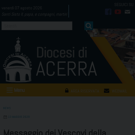
Skip
venerdì 07 agosto 2026
to
Santi Sisto II, papa, e compagni, martiri
facebook
youtub
mai
content
Menu
AREA RISERVATA
WEBMAIL
NEWS
13 MAGGIO 2020
Messaggio dei Vescovi della