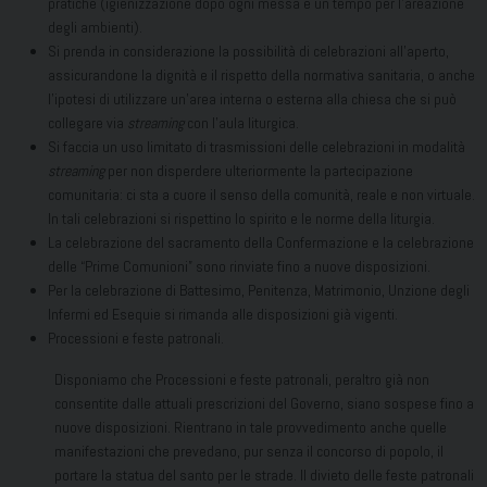
pratiche (igienizzazione dopo ogni messa e un tempo per l’areazione
degli ambienti).
Si prenda in considerazione la possibilità di celebrazioni all’aperto,
assicurandone la dignità e il rispetto della normativa sanitaria, o anche
l’ipotesi di utilizzare un’area interna o esterna alla chiesa che si può
collegare via
streaming
con l’aula liturgica.
Si faccia un uso limitato di trasmissioni delle celebrazioni in modalità
streaming
per non disperdere ulteriormente la partecipazione
comunitaria: ci sta a cuore il senso della comunità, reale e non virtuale.
In tali celebrazioni si rispettino lo spirito e le norme della liturgia.
La celebrazione del sacramento della Confermazione e la celebrazione
delle “Prime Comunioni” sono rinviate fino a nuove disposizioni.
Per la celebrazione di Battesimo, Penitenza, Matrimonio, Unzione degli
Infermi ed Esequie si rimanda alle disposizioni già vigenti.
Processioni e feste patronali.
Disponiamo che Processioni e feste patronali, peraltro già non
consentite dalle attuali prescrizioni del Governo, siano sospese fino a
nuove disposizioni. Rientrano in tale provvedimento anche quelle
manifestazioni che prevedano, pur senza il concorso di popolo, il
portare la statua del santo per le strade. Il divieto delle feste patronali