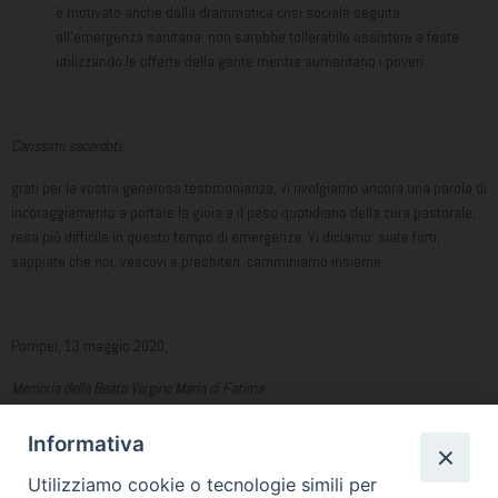
è motivato anche dalla drammatica crisi sociale seguita
all’emergenza sanitaria: non sarebbe tollerabile assistere a feste
utilizzando le offerte della gente mentre aumentano i poveri.
Carissimi sacerdoti,
grati per la vostra generosa testimonianza, vi rivolgiamo ancora una parola di
incoraggiamento a portare la gioia e il peso quotidiano della cura pastorale,
resa più difficile in questo tempo di emergenza. Vi diciamo: siate forti,
sappiate che noi, vescovi e presbiteri, camminiamo insieme.
Pompei, 13 maggio 2020,
Memoria della Beata Vergine Maria di Fatima
Informativa
I vescovi
Utilizziamo cookie o tecnologie simili per