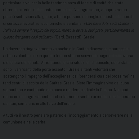
particolare a voi per la bella testimonianza di fede e di carità che state
offrendo ai fedeli delle nostre parrocchie. Vi ringraziamo, vi apprezziamo
perché siete vicini alla gente, a tante persone e famiglie esposte alla perdita
di certezze lavorative, economiche e sanitarie.
«Cari sacerdoti, se la Chiesa in
Italia ha sempre il respiro del popolo, molto si deve ai suoi preti, particolarmente in
questo frangente così delicato»
(Card. Bassetti). Grazie!
Un doveroso ringraziamento va anche alle Caritas diocesane e parrocchiali,
ai tanti volontari che in questo tempo stanno scrivendo pagine di silenziosa
e discreta solidarietà. Affrontando anche situazioni di pericolo, sono stati e
sono i veri “santi della porta accanto”. Grazie ai tanti volontari che
sostengono l’impegno dell’accoglienza, del “prendersi cura del prossimo” nei
tanti centri di ascolto della Caritas. Grazie! Siete l’immagine viva del buon
samaritano e contribuite non poco a rendere credibile la Chiesa. Non può
mancare un ringraziamento particolarmente sentito ai medici e agli operatori
sanitari, come anche alle forze dell’ordine.
A tutti va il nostro pensiero paterno e l’incoraggiamento a perseverare nella
comunione e nella carità.