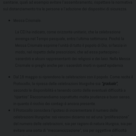
sanitarie, quali ad esempio evitare l’assembramento, rispettare la normativa
sul distanziamento tra le persone e l’adozione dei dispositivi di sicurezza.
Messa Crismale.
La CEI ha indicato, come orizzonte unitario, che la celebrazione
avvenga nel Tempo pasquale, entro l’ultima settimana. Poiché la
Messa Crismale esprime l’unità di tutto il popolo di Dio, si faccia in
modo, nel rispetto delle prescrizioni, che ad essa partecipino i
sacerdoti e alcuni rappresentanti dei religiosi e dei laici. Nella Messa
Crismale si preghi anche per i sacerdoti morti in quest’epidemia.
Dal 18 maggio si riprendono le celebrazioni con il popolo. Come recita il
Protocollo, la ripresa delle celebrazioni liturgiche sia
“graduale”
,
secondo le disponibilità e tenendo conto delle eventuali difficoltà a
“ripartire”
. Raccomandiamo soprattutto molta prudenza e buon senso,
in quanto il rischio dei contagi è ancora presente.
Il Protocollo considera l’ipotesi di incrementare il numero delle
celebrazioni liturgiche: noi vescovi diciamo no ad una “proliferazione”
del numero delle celebrazioni, sia per ragioni di natura liturgica, sia per
evitare una sorta di “meccanicizzazione”, sia per oggettive difficoltà