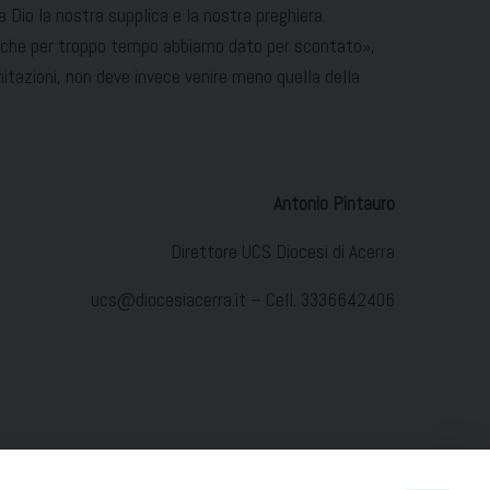
a Dio la nostra supplica e la nostra preghiera.
o che per troppo tempo abbiamo dato per scontato»,
imitazioni, non deve invece venire meno quella della
Antonio Pintauro
Direttore UCS Diocesi di Acerra
ucs@diocesiacerra.it – Cell. 3336642406