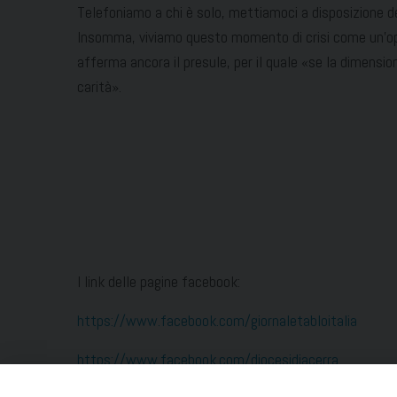
Telefoniamo a chi è solo, mettiamoci a disposizione degl
Insomma, viviamo questo momento di crisi come un’opp
afferma ancora il presule, per il quale «se la dimension
carità».
I link delle pagine facebook:
https://www.facebook.com/giornaletabloitalia
https://www.facebook.com/diocesidiacerra