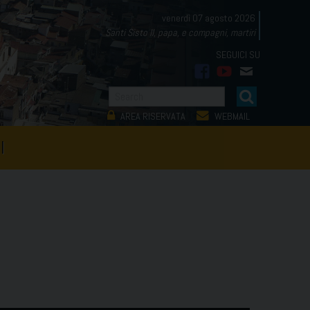
venerdì 07 agosto 2026
Santi Sisto II, papa, e compagni, martiri
facebook
youtube
mail
AREA RISERVATA
WEBMAIL
I