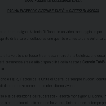
SARA’ POSSIBILE COLLEGARSI DALLA
PAGINA FACEBOOK
GIORNALE TABLÒ
e
DIOCESI DI ACERRA
 detto monsignor Antonio Di Donna in un video messaggio, in particolar
pirito di lealtà e di collaborazione quanto è chiesto dalle Autorità 
resule ha voluto che fosse trasmessa in diretta la Celebrazione euca
arà trasmessa grazie alla disponibilità della testata
Giornale Tablò
rra
.
ono e Figlio, Patroni della Città di Acerra, da sempre invocati comun
menti di emergenza come quello che stiamo vivendo.
sa è la celebrazione dell’eucarestia», esorta monsignor Di Donna, i
sto per dedicarci a ciò che non ha valore. Usiamo questo tempo per r