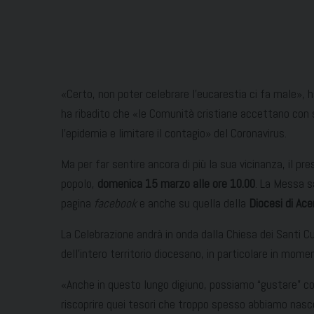
«Certo, non poter celebrare l’eucarestia ci fa male», ha
ha ribadito che «le Comunità cristiane accettano con s
l’epidemia e limitare il contagio» del Coronavirus.
Ma per far sentire ancora di più la sua vicinanza, il p
popolo,
domenica 15 marzo alle ore 10.00
. La Messa s
pagina
facebook
e anche su quella della
Diocesi di Ace
La Celebrazione andrà in onda dalla Chiesa dei Santi Cu
dell’intero territorio diocesano, in particolare in mo
«Anche in questo lungo digiuno, possiamo “gustare” co
riscoprire quei tesori che troppo spesso abbiamo nasco