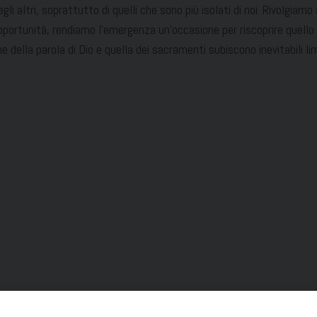
i altri, soprattutto di quelli che sono più isolati di noi. Rivolgiamo 
ortunità, rendiamo l’emergenza un’occasione per riscoprire quell
e della parola di Dio e quella dei sacramenti subiscono inevitabili l