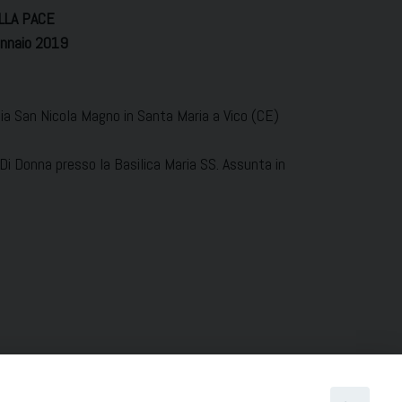
LLA PACE
nnaio 2019
ia San Nicola Magno in Santa Maria a Vico (CE)
Di Donna presso la Basilica Maria SS. Assunta in