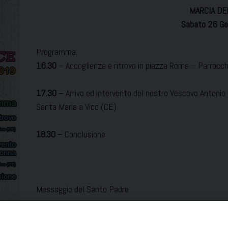
MARCIA DE
Sabato 26 Ge
Programma:
16.30
– Accoglienza e ritrovo in piazza Roma – Parrocch
17.30
– Arrivo ed intervento del nostro Vescovo Antonio 
Santa Maria a Vico (CE)
18.30
– Conclusione
Messaggio del Santo Padre