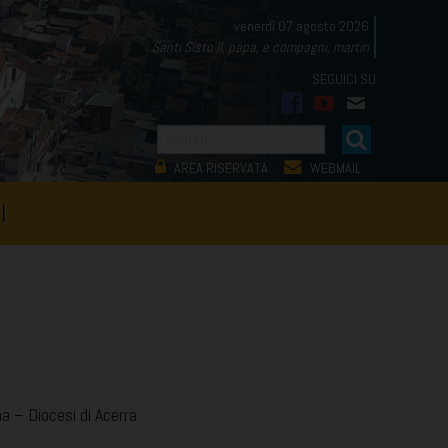
venerdì 07 agosto 2026
Santi Sisto II, papa, e compagni, martiri
facebook
youtube
mail
AREA RISERVATA
WEBMAIL
I
na – Diocesi di Acerra