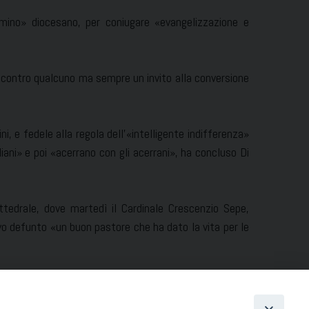
mino» diocesano, per coniugare «evangelizzazione e
a contro qualcuno ma sempre un invito alla conversione
ni, e fedele alla regola dell’«intelligente indifferenza»
iani» e poi «acerrano con gli acerrani», ha concluso Di
ttedrale, dove martedì il Cardinale Crescenzio Sepe,
vo defunto «un buon pastore che ha dato la vita per le