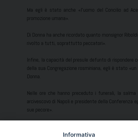
Ma egli è stato anche «l’uomo del Concilio ad Ace
promozione umana».
Di Donna ha anche ricordato quanto monsignor Riboldi 
rivolto a tutti, soprattutto peccatori».
Infine, la capacità del presule defunto di rispondere co
della sua Congregazione rosminiana, egli è stato «un v
Donna.
Nelle ore che hanno preceduto i funerali, la salma 
arcivescovo di Napoli e presidente della Conferenza e
sue pecore».
Antonio Pintauro
Informativa