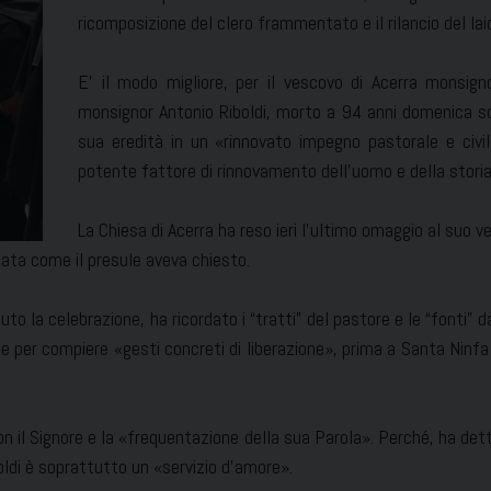
ricomposizione del clero frammentato e il rilancio del lai
E’ il modo migliore, per il vescovo di Acerra monsign
monsignor Antonio Riboldi, morto a 94 anni domenica sc
sua eredità in un «rinnovato impegno pastorale e civile
potente fattore di rinnovamento dell’uomo e della storia»,
La Chiesa di Acerra ha reso ieri l’ultimo omaggio al suo 
ata come il presule aveva chiesto.
o la celebrazione, ha ricordato i “tratti” del pastore e le “fonti” d
e per compiere «gesti concreti di liberazione», prima a Santa Ninfa 
n il Signore e la «frequentazione della sua Parola». Perché, ha det
ldi è soprattutto un «servizio d’amore».