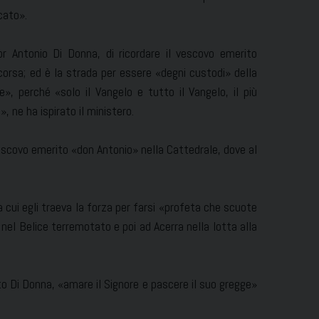
cato».
or Antonio Di Donna, di ricordare il vescovo emerito
orsa; ed è la strada per essere «degni custodi» della
», perché «solo il Vangelo e tutto il Vangelo, il più
 ne ha ispirato il ministero.
vescovo emerito «don Antonio» nella Cattedrale, dove al
a cui egli traeva la forza per farsi «profeta che scuote
nel Belice terremotato e poi ad Acerra nella lotta alla
to Di Donna, «amare il Signore e pascere il suo gregge»