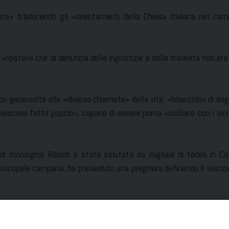
rra» traducendo gli «orientamenti della Chiesa italiana nel cam
«ripeteva che la denuncia delle ingiustizie e della malavita non er
n generosità alle «diverse chiamate» della vita: «brianzolo» di origi
escovo fatto popolo», capace di essere prima «siciliano con i sicil
di monsignor Riboldi è stata salutata da migliaia di fedeli in Ca
piscopale campana, ha presieduto una preghiera definendo il vesco