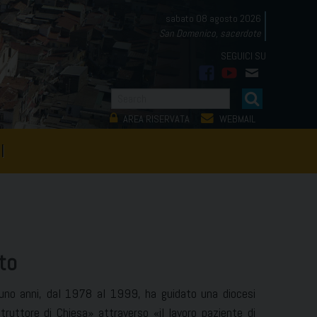
sabato 08 agosto 2026
San Domenico, sacerdote
facebook
youtube
mail
AREA RISERVATA
WEBMAIL
I
sto
tuno anni, dal 1978 al 1999, ha guidato una diocesi
uttore di Chiesa» attraverso «il lavoro paziente di