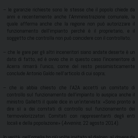
– le garanzie richieste sono le stesse che il popolo chiede da
anni e recentemente anche l’Amministrazione comunale, la
quale afferma anche che la regione non può autorizzare il
funzionamento dell’impianto perché è il proprietario, e il
soggetto che controlla non può coincidere con il controllato;
– che le gare per gli altri inceneritori siano andate deserte è un
dato di fatto, ed è ovvio che in questo caso l’inceneritore di
Acerra rimarrà l’unico, come del resto pessimisticamente
conclude Antonio Galdo nell’articolo di cui sopra;
– che io abbia chiesto che l’A2A accetti un comitato di
controllo sul funzionamento dell’impianto lo auspica anche il
ministro Galletti il quale dice in un’intervista: «Sono pronto a
dire sì a dei comitati di controllo sul funzionamento dei
termovalorizzatori. Comitati con rappresentanti degli enti
locali e della popolazione» (
Avvenire
, 22 agosto 2014).
In verità, nell’omelia ho più volte invitato al dialogo, al dovere da