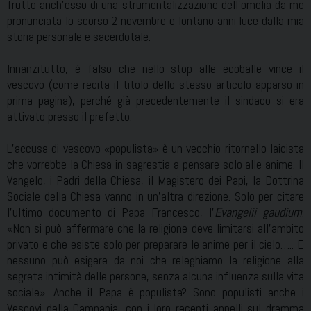
frutto anch’esso di una strumentalizzazione dell’omelia da me
pronunciata lo scorso 2 novembre e lontano anni luce dalla mia
storia personale e sacerdotale.
Innanzitutto, è falso che nello stop alle ecoballe vince il
vescovo (come recita il titolo dello stesso articolo apparso in
prima pagina), perché già precedentemente il sindaco si era
attivato presso il prefetto.
L’accusa di vescovo «populista» è un vecchio ritornello laicista
che vorrebbe la Chiesa in sagrestia a pensare solo alle anime. Il
Vangelo, i Padri della Chiesa, il Magistero dei Papi, la Dottrina
Sociale della Chiesa vanno in un’altra direzione. Solo per citare
l’ultimo documento di Papa Francesco, l’
Evangelii gaudium
:
«Non si può affermare che la religione deve limitarsi all’ambito
privato e che esiste solo per preparare le anime per il cielo….. E
nessuno può esigere da noi che releghiamo la religione alla
segreta intimità delle persone, senza alcuna influenza sulla vita
sociale». Anche il Papa è populista? Sono populisti anche i
Vescovi della Campania, con i loro recenti appelli sul dramma