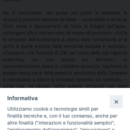
Ma in conclusione, non posso non pormi la domanda: le
virtuosità presunte elencate da Galdo – «le ecoballe in arrivo da
Eboli, come è documentato da tutte le indagini dell’Arpac,
contengono rifiuti che non sono né tossici né pericolosi»; «tutte
le emissioni dell’inceneritore di Acerra sono nettamente al di
sotto di quelle previste dalle normative europee e nazionali»;
«l’impianto, che funziona al 100 per cento della sua capacità
produttiva, non crea pericoli sul territorio»; «il
termovalorizzatore lavora in completa sicurezza, trasforma in
energia buona parte della presunta spazzatura della Campania
e contribuisce a ridurre le emissioni tossiche sul territorio» –
come mai, mi chiedo, tutte queste virtuosità non sono
condivise dall’opinione pubblica e da tanti esperti del settore?
Informativa
Utilizziamo cookie o tecnologie simili per
Cordialmente,
finalità tecniche e, con il tuo consenso, anche per
Antonio Di Donna
altre finalità ("interazioni e funzionalità semplici",
Vescovo di Acerra
"miglioramento dell'esperienza", "misurazione" e