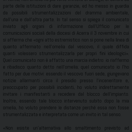
parte delle istituzioni di dare garanzie, ed ho messo in guardia
da possibili strumentalizzazioni del dramma ambientale,
dall’una e dall’altra parte. In tal senso si spiega il comunicato
inviato agli organi di informazione dall’Ufficio per le
comunicazioni sociali della diocesi di Acerra il 3 novembre in cui
si afferma che «ogni atto estremistico non si pone nella linea di
quanto affermato nell’omelia dal vescovo, il quale diffida
quanti volessero strumentalizzarla per propri fini ideologici».
Quel comunicato non è affatto una marcia indietro: io riaffermo
e ribadisco quanto detto nell’omelia; quel comunicato io l’ho
fatto per due motivi: essendo il vescovo fuori sede, giungevano
notizie allarmanti circa il presidio presso l’inceneritore e,
preoccupato per possibili incidenti, ho voluto indirettamente
invitare i manifestanti a recedere dal blocco dell’impianto.
Inoltre, essendo tale blocco intervenuto subito dopo la mia
omelia, ho voluto prendere le distanze perché essa non fosse
strumentalizzata e interpretata come un invito in tal senso.
«Non esiste un’alternativa allo smaltimento previsto ad