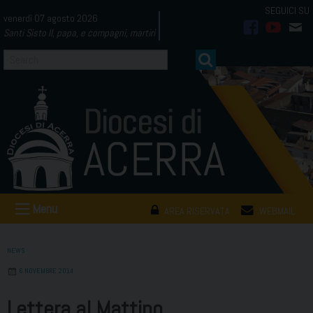
Skip
venerdì 07 agosto 2026
to
Santi Sisto II, papa, e compagni, martiri
facebook
youtub
mai
content
Menu
AREA RISERVATA
WEBMAIL
NEWS
6 NOVEMBRE 2014
Lettera al Mattino