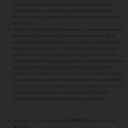
l’unzione quando viene richiesta; essi, pertanto, devono essere
sempre reperibili, non deleghino solo i ministri straordinari della
comunione e non si sottraggano al dovere di celebrare il sacramento
dell’unzione;
i momenti di dolore e di lutto delle persone, in particolare la vicinanza
alla famiglia del defunto per la celebrazione delle esequie. Per la
celebrazione delle esequie i parroci non si limitino a concordare solo
con l’agenzia funebre orario e modalità dell’esequie, ma prendano
contatti con la famiglia del defunto, anzitutto per esprimere vicinanza
nel momento del dolore e poi per concordare le modalità delle esequie.
Esorto vivamente a recarsi a casa del defunto per un momento di
preghiera e a celebrare l’Eucarestia o, se non è possibile, una degna
liturgia della Parola, secondo le Norme liturgiche. Nel caso di difficoltà
di orario non rinviino ad altra parrocchia ma concordino con i familiari le
modalità della celebrazione e, comunque, siano loro stessi a
celebrarla anche se non nella propria chiesa parrocchiale;
raccomando, poi, l’atteggiamento di
RICERCA
di quelli che si sono
allontanati.