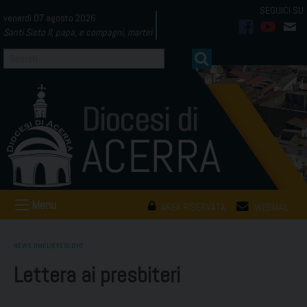
Skip
venerdì 07 agosto 2026
to
Santi Sisto II, papa, e compagni, martiri
facebook
youtub
mai
content
Menu
AREA RISERVATA
WEBMAIL
NEWS
,
OMELIEVESCOVO
Lettera ai presbiteri