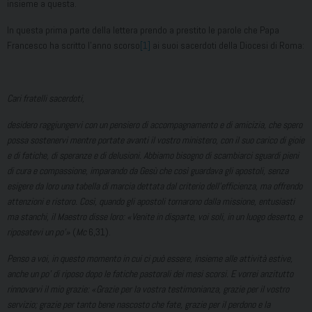
insieme a questa.
In questa prima parte della lettera prendo a prestito le parole che Papa
Francesco ha scritto l’anno scorso
[1]
ai suoi sacerdoti della Diocesi di Roma:
Cari fratelli sacerdoti,
desidero raggiungervi con un pensiero di accompagnamento e di amicizia, che spero
possa sostenervi mentre portate avanti il vostro ministero, con il suo carico di gioie
e di fatiche, di speranze e di delusioni. Abbiamo bisogno di scambiarci sguardi pieni
di cura e compassione, imparando da Gesù che così guardava gli apostoli, senza
esigere da loro una tabella di marcia dettata dal criterio dell’efficienza, ma offrendo
attenzioni e ristoro. Così, quando gli apostoli tornarono dalla missione, entusiasti
ma stanchi, il Maestro disse loro: «Venite in disparte, voi soli, in un luogo deserto, e
riposatevi un po’»
(
Mc
6,31).
Penso a voi, in questo momento in cui ci può essere, insieme alle attività estive,
anche un po’ di riposo dopo le fatiche pastorali dei mesi scorsi. E vorrei anzitutto
rinnovarvi il mio grazie: «Grazie per la vostra testimonianza, grazie per il vostro
servizio; grazie per tanto bene nascosto che fate, grazie per il perdono e la