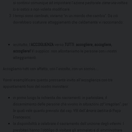
si continui comunque ad impostare l’azione pastorale
come una volta
e
ci si ostini a non volerla modificare.
I tempi sono cambiati, viviamo “in un mondo che cambia”. Da ciò
dovrebbero scaturire atteggiamenti che caldamente vi raccomando:
anzitutto, l’
ACCOGLIENZA
verso
TUTTI
:
accogliere, accogliere,
accogliere!
Vi supplico: non allontaniamo le persone con i nostri
atteggiamenti.
Accogliamo tutti con affetto, con l’ascolto, con un sorriso…
Vorrei esemplificare questo pressante invito all’accoglienza con tre
appuntamenti fissi del nostro ministero:
in primo luogo la richiesta dei sacramenti: in particolare, il
discernimento delle persone che vivono in situazioni
cd
“irregolari”, per
le quali vale quanto previsto dal cap. VIII dell’
Amoris laetitia
di Papa
Francesco;
la disponibilità a celebrare il sacramento dell’unzione degli infermi. I
presbiteri hanno l’obbligo di visitare gli ammalati e di amministrare