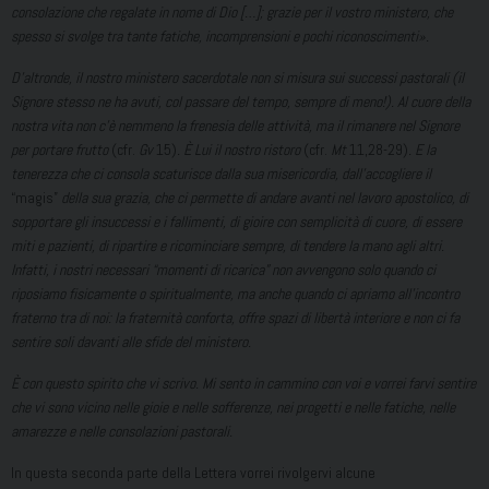
consolazione che regalate in nome di Dio […]; grazie per il vostro ministero, che
spesso si svolge tra tante fatiche, incomprensioni e pochi riconoscimenti».
D’altronde, il nostro ministero sacerdotale non si misura sui successi pastorali (il
Signore stesso ne ha avuti, col passare del tempo, sempre di meno!). Al cuore della
nostra vita non c’è nemmeno la frenesia delle attività, ma il rimanere nel Signore
per portare frutto
(cfr.
Gv
15)
. È Lui il nostro ristoro
(cfr.
Mt
11,28-29)
. E la
tenerezza che ci consola scaturisce dalla sua misericordia, dall’accogliere il
“magis”
della sua grazia, che ci permette di andare avanti nel lavoro apostolico, di
sopportare gli insuccessi e i fallimenti, di gioire con semplicità di cuore, di essere
miti e pazienti, di ripartire e ricominciare sempre, di tendere la mano agli altri.
Infatti, i nostri necessari “momenti di ricarica” non avvengono solo quando ci
riposiamo fisicamente o spiritualmente, ma anche quando ci apriamo all’incontro
fraterno tra di noi: la fraternità conforta, offre spazi di libertà interiore e non ci fa
sentire soli davanti alle sfide del ministero.
È con questo spirito che vi scrivo. Mi sento in cammino con voi e vorrei farvi sentire
che vi sono vicino nelle gioie e nelle sofferenze, nei progetti e nelle fatiche, nelle
amarezze e nelle consolazioni pastorali.
In questa seconda parte della Lettera vorrei rivolgervi alcune