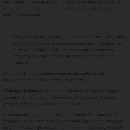
raccomandazioni concrete. Nessuno si senta “ferito” dalle mie parole, ma,
con spirito di umiltà, ognuno esamini se stesso e abbia il coraggio di
mettersi in discussione.
Vorrei, anzitutto raccomandarvi di porre alla base di tutto la fraternità,
fra voi e con il vescovo: non possiamo essere autentici padri se non
siamo anzitutto figli e fratelli; e non siamo in grado di suscitare
comunione nelle comunità a noi affidate se prima di tutto non la
viviamo tra noi.
Lo stile della fraternità presbiterale non può prescindere da due
atteggiamenti essenziali: la
stima
e la
franchezza
.
C’è bisogno di
stima
reciproca; è uno dei desideri che torna con maggiore
insistenza nei nostri incontri:
«Amatevi gli uni gli altri con affetto fraterno,
gareggiate nello stimarvi a vicenda»
, dice l’Apostolo.
Un secondo atteggiamento imprescindibile è quello della
franchezza
. È il
coraggio di parlarsi liberamente e sinceramente, non con quello stile un po’
arrogante che usano gli adolescenti quando dicono:
«Certo che glielo dico in