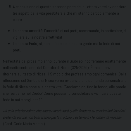
A conclusione di questa seconda parte della Lettera vorrei evidenziare
tre aspetti della vita presbiterale che mi stanno particolarmente a
cuore:
La nostra
umanità
, l’umanità di noi preti; raccomando, in particolare, di
vigilare sulla nostra affettività!
La nostra
Fede
, sì, non la fede della nostra gente ma la fede di noi
preti.
Nell’estate del prossimo anno, durante il Giubileo, ricorreranno esattamente
millesettecento anni dal Concilio di Nicea (325-2025). È mia intenzione
ritornare sul testo di Nicea, il Simbolo che professiamo ogni domenica. Dalla
riflessione sul Simbolo di Nicea vorrei evidenziare le domande personali che
la fede di Nicea pone alla nostra vita: “Crediamo noi fino in fondo, alle parole
che recitiamo nel Credo? Come possiamo consolidare e vivificare questa
fede in noi e negli altri?”.
«Il solo cristianesimo che sopravviverà sarà quello fondato su convinzioni interiori
profonde perché non basteranno più le tradizioni esterne o i fenomeni di massa»
(Card. Carlo Maria Martini).