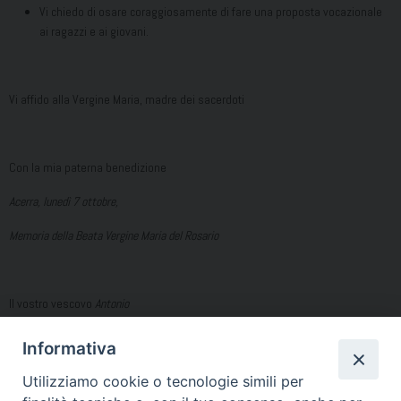
Vi chiedo di osare coraggiosamente di fare una proposta vocazionale
ai ragazzi e ai giovani.
Vi affido alla Vergine Maria, madre dei sacerdoti
Con la mia paterna benedizione
Acerra, lunedì 7 ottobre,
Memoria della Beata Vergine Maria
del Rosario
Il vostro vescovo
Antonio
Informativa
[1]
5 agosto 2023.
Utilizziamo cookie o tecnologie simili per