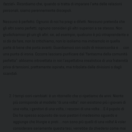
faccia!»
. Ricordiamo che, quando si tratta di imparare l’arte delle relazioni
personali, siamo perennemente discepoli.
Nessuno è perfetto. Ognuno di noi ha pregi e difetti. Nessuno pretenda che
gli altri siano perfetti; ognuno consideri gli altri superiori a se stesso. Non
giudichiamoci gli uni gli altri: se, ad esempio, qualcuno è più intraprendente e
si dà da fare, non lo critichiamo, non lo isoliamo ma imitiamolo in quella
parte di bene che porta avanti. Guardiamoci con occhi di misericordia e … con
una punta di ironia. Occorre lasciarsi purificare dal “fantasma della comunità
perfetta”: abbiamo introiettata in noi l’aspettativa irrealistica di una fraternità
priva di tensioni, prettamente ispirata, mai tribolata dalle divisioni o dagli
scandali.
I tempi soni cambiati: è un ritornello che ci ripetiamo da anni. Niente
più corrisponde al modello “di una volta”: non esistono più i giovani di
una volta, i genitori di una volta, i vescovi di una volta… E il popolo di
Dio ha spesso acquisito dai suoi pastori il medesimo sguardo e
aggiunge che liturgie e preti… non sono più quelli di una volta! A voler
considerare seriamente questa tesi, verrebbe da chiedersi come mai