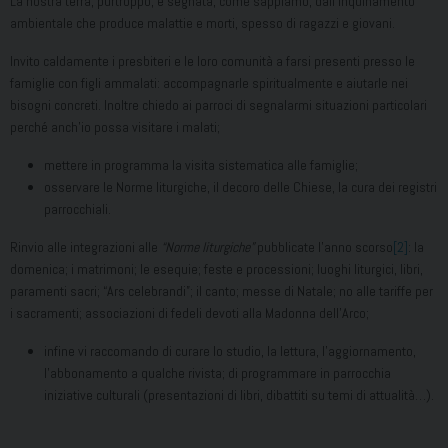
La nostra terra, purtroppo, è segnata, come sappiamo, dall’inquinamento
ambientale che produce malattie e morti, spesso di ragazzi e giovani.
Invito caldamente i presbiteri e le loro comunità a farsi presenti presso le
famiglie con figli ammalati: accompagnarle spiritualmente e aiutarle nei
bisogni concreti. Inoltre chiedo ai parroci di segnalarmi situazioni particolari
perché anch’io possa visitare i malati;
mettere in programma la visita sistematica alle famiglie;
osservare le Norme liturgiche, il decoro delle Chiese, la cura dei registri
parrocchiali.
Rinvio alle integrazioni alle
“Norme liturgiche”
pubblicate l’anno scorso
[2]
: la
domenica; i matrimoni; le esequie; feste e processioni; luoghi liturgici, libri,
paramenti sacri; “Ars celebrandi”; il canto; messe di Natale; no alle tariffe per
i sacramenti; associazioni di fedeli devoti alla Madonna dell’Arco;
infine vi raccomando di curare lo studio, la lettura, l’aggiornamento,
l’abbonamento a qualche rivista; di programmare in parrocchia
iniziative culturali (presentazioni di libri, dibattiti su temi di attualità…).