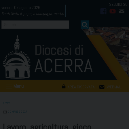
Skip
venerdì 07 agosto 2026
to
Santi Sisto II, papa, e compagni, martiri
facebook
youtub
mai
content
Menu
AREA RISERVATA
WEBMAIL
NEWS
20 MARZO 2017
Lavoro, agricoltura, gioco