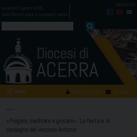
Skip
venerdì 07 agosto 2026
to
Santi Sisto II, papa, e compagni, martiri
facebook
youtub
mai
content
Menu
AREA RISERVATA
WEBMAIL
NEWS
«Pregare, meditare e giocare». La festa e la
consegna del vescovo Antonio