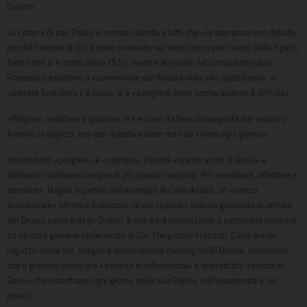
Duomo.
La Lettera di san Paolo ai romani ricorda a tutti che «la speranza non delude,
perché l’amore di Dio è stato riversato nei nostri cuori per mezzo dello Spirito
Santo che ci è stato dato» (5,5), mentre le parole del compianto papa
Francesco esortano a «camminare con fiducia nella vita quotidiana», a
«portare luce dove c’è buio», e a «scegliere bene anche quando è difficile».
«Pregare, meditare e giocare» le tre cose da fare consegnate dal vescovo
Antonio ai ragazzi, non per questa estate ma «da vivere ogni giorno».
Innanzitutto «pregare» e «cantare». Perché «siamo amici di Gesù» e
dobbiamo coltivare sempre di più questo rapporto. Poi «meditare, riflettere e
pensare». Magari a partire dall’esempio di Carlo Acutis, un «amico
eccezionale» afferma il vescovo, le cui «parole» stanno guidando le attività
dei Gruppi estivi e degli Oratori, e che sarà canonizzato a settembre insieme
ad un altro giovane innamorato di Dio, Piergiorgio Frassati. Carlo era un
ragazzo come voi, sveglio e santo incalza monsignor Di Donna, ricordando
che il giovane beato era «esperto di informatica» e soprattutto «amico di
Gesù» che incontrava ogni giorno nella sua Parola, nell’eucarestia e nei
poveri.