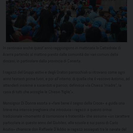
In centinaia anche quest’anno raggiungono in mattinata la Cattedrale di
Acerra partendo al mattino presto dalle comunità dei vari comuni della
diocesi, in particolare dalla provincia di Caserta.
I ragazzi del Gruppi estivi e degli Oratori parrocchiali si ritrovano come ogni
anno festanti prima fuori, e poi all’interno, di quella che il vescovo Antonio, ad
attenderli insieme a sacerdoti e parroci, definisce «la Chiesa “madre”, la
casa di tutti che accoglie le Chiese “figlie”».
Monsignor Di Donna esorta a «fare bene il segno della Croce» e guida una
breve ma intensa preghiera che introduce i ragazzi a questo ormai
tradizionale «momento di comunione e fraternità» che assume «un carattere
particolare in questo anno del Giubileo, alla scuola e sui passi di Carlo
Acutis» chiarisce don Raffaele D’Addio ai ragazzi assiepati tra le navate del