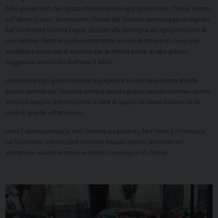
dalle giovani voci dei ragazzi che riempiono ogni spazio della Chiesa, mentre
sull’altare «Luce», la mascotte ufficiale del Giubileo, personaggio disegnato
dall’illustratore Simone Legno, assiste alla consegna ad ogni parrocchia di
una candela, dietro la quale «è stampato un codice attraverso cui si può
accedere a materiale di sussidio per le attività estive di ogni giorno»
suggerisce ancora don Raffaele D’Addio.
«Accendete ogni giorno durante la preghiera d’inizio delle vostre attività
questa candela per ricordare sempre questo giorno vissuto insieme» esorta
ancora il vescovo Antonio prima di dare ai ragazzi la «benedizione» in un
clima di grande «attenzione».
Infine l’ultima consegna: tutti insieme a «giocare», fare festa e rinfrescarsi
nel Seminario, «senza però stancare troppo i parroci, animatori ed
animatrici» saluta tra sorrisi e abbracci monsignor Di Donna.