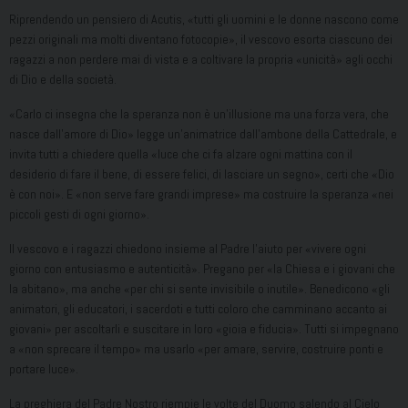
Riprendendo un pensiero di Acutis, «tutti gli uomini e le donne nascono come
pezzi originali ma molti diventano fotocopie», il vescovo esorta ciascuno dei
ragazzi a non perdere mai di vista e a coltivare la propria «unicità» agli occhi
di Dio e della società.
«Carlo ci insegna che la speranza non è un’illusione ma una forza vera, che
nasce dall’amore di Dio» legge un’animatrice dall’ambone della Cattedrale, e
invita tutti a chiedere quella «luce che ci fa alzare ogni mattina con il
desiderio di fare il bene, di essere felici, di lasciare un segno», certi che «Dio
è con noi». E «non serve fare grandi imprese» ma costruire la speranza «nei
piccoli gesti di ogni giorno».
Il vescovo e i ragazzi chiedono insieme al Padre l’aiuto per «vivere ogni
giorno con entusiasmo e autenticità». Pregano per «la Chiesa e i giovani che
la abitano», ma anche «per chi si sente invisibile o inutile». Benedicono «gli
animatori, gli educatori, i sacerdoti e tutti coloro che camminano accanto ai
giovani» per ascoltarli e suscitare in loro «gioia e fiducia». Tutti si impegnano
a «non sprecare il tempo» ma usarlo «per amare, servire, costruire ponti e
portare luce».
La preghiera del Padre Nostro riempie le volte del Duomo salendo al Cielo