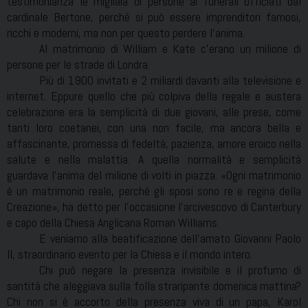
testimonianza le migliaia di persone ai funerali officiati dal
cardinale Bertone, perché si può essere imprenditori famosi,
ricchi e moderni, ma non per questo perdere l’anima.
Al matrimonio di William e Kate c’erano un milione di
persone per le strade di Londra.
Più di 1900 invitati e 2 miliardi davanti alla televisione e
internet. Eppure quello che più colpiva della regale e austera
celebrazione era la semplicità di due giovani, alle prese, come
tanti loro coetanei, con una non facile, ma ancora bella e
affascinante, promessa di fedeltà, pazienza, amore eroico nella
salute e nella malattia. A quella normalità e semplicità
guardava l’anima del milione di volti in piazza. «Ogni matrimonio
è un matrimonio reale, perché gli sposi sono re e regina della
Creazione», ha detto per l’occasione l’arcivescovo di Canterbury
e capo della Chiesa Anglicana Roman Williams.
E veniamo alla beatificazione dell’amato Giovanni Paolo
II, straordinario evento per la Chiesa e il mondo intero.
Chi può negare la presenza invisibile e il profumo di
santità che aleggiava sulla folla straripante domenica mattina?
Chi non si è accorto della presenza viva di un papa, Karol