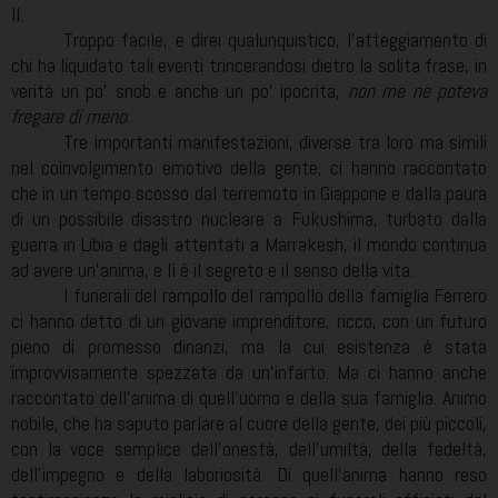
II.
Troppo facile, e direi qualunquistico, l’atteggiamento di
chi ha liquidato tali eventi trincerandosi dietro la solita frase, in
verità un po’ snob e anche un po’ ipocrita,
non me ne poteva
fregare di meno
.
Tre importanti manifestazioni, diverse tra loro ma simili
nel coinvolgimento emotivo della gente, ci hanno raccontato
che in un tempo scosso dal terremoto in Giappone e dalla paura
di un possibile disastro nucleare a Fukushima, turbato dalla
guerra in Libia e dagli attentati a Marrakesh, il mondo continua
ad avere un’anima, e lì è il segreto e il senso della vita.
I funerali del rampollo del rampollo della famiglia Ferrero
ci hanno detto di un giovane imprenditore, ricco, con un futuro
pieno di promesso dinanzi, ma la cui esistenza è stata
improvvisamente spezzata da un’infarto. Ma ci hanno anche
raccontato dell’anima di quell’uomo e della sua famiglia. Animo
nobile, che ha saputo parlare al cuore della gente, dei più piccoli,
con la voce semplice dell’onestà, dell’umiltà, della fedeltà,
dell’impegno e della laboriosità. Di quell’anima hanno reso