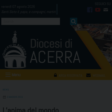
Skip
venerdì 07 agosto 2026
to
Santi Sisto II, papa, e compagni, martiri
facebook
youtub
mai
content
Menu
AREA RISERVATA
WEBMAIL
NEWS
3 MAGGIO 2011
L’anima del mondo