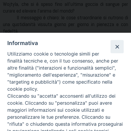
Wojtyla, che si è speso fino all’ultima goccia di sangue per
curare ed elevare l’anima del mondo?
Il messaggio è chiaro: le cose straordinarie si nutrono di
una quotidianità vissuta giorno per giorno in pienezza e con
fedeltà.
Il mondo ha un’anima, e il suo nome è quel Dio che
Informativa
ancora regge le sorti del genere umano!
Utilizziamo cookie o tecnologie simili per
finalità tecniche e, con il tuo consenso, anche per
altre finalità ("interazioni e funzionalità semplici",
"miglioramento dell'esperienza", "misurazione" e
"targeting e pubblicità") come specificato nella
Condividi…
cookie policy.
Cliccando su "accetta" acconsenti all'utilizzo dei
cookie. Cliccando su "personalizza" puoi avere
maggiori informazioni sui cookie utilizzati e
personalizzare le tue preferenze. Cliccando su
"rifiuta" o chiudendo questa informativa proseguirai
Piazza Duomo 7 - 80011 Acerra (NA) - Tel/Fax 081 5209329 -