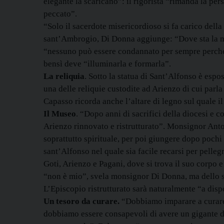
elegante la scaricano”: il rigorista “rimanda la per
peccato”.
“Solo il sacerdote misericordioso si fa carico della
sant’Ambrogio, Di Donna aggiunge: “Dove sta la mise
“nessuno può essere condannato per sempre perché 
bensì deve “illuminarla e formarla”.
La reliquia
. Sotto la statua di Sant’Alfonso è espo
una delle reliquie custodite ad Arienzo di cui parl
Capasso ricorda anche l’altare di legno sul quale i
Il Museo
. “Dopo anni di sacrifici della diocesi e c
Arienzo rinnovato e ristrutturato”. Monsignor Anto
soprattutto spirituale, per poi giungere dopo pochi
sant’Alfonso nel quale sia facile recarsi per pelleg
Goti, Arienzo e Pagani, dove si trova il suo corpo 
“non è mio”, svela monsignor Di Donna, ma dello s
L’Episcopio ristrutturato sarà naturalmente “a disp
Un tesoro da curare.
“Dobbiamo imparare a curare 
dobbiamo essere consapevoli di avere un gigante del