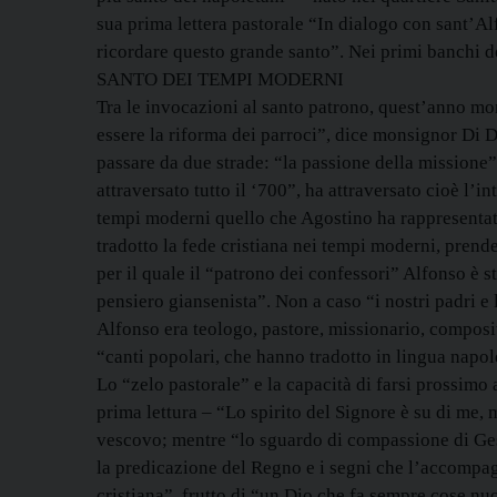
sua prima lettera pastorale “In dialogo con sant’Al
ricordare questo grande santo”. Nei primi banchi de
SANTO DEI TEMPI MODERNI
Tra le invocazioni al santo patrono, quest’anno mon
essere la riforma dei parroci”, dice monsignor Di 
passare da due strade: “la passione della missione” 
attraversato tutto il ‘700”, ha attraversato cioè l’
tempi moderni quello che Agostino ha rappresentat
tradotto la fede cristiana nei tempi moderni, pren
per il quale il “patrono dei confessori” Alfonso è s
pensiero giansenista”. Non a caso “i nostri padri e
Alfonso era teologo, pastore, missionario, composito
“canti popolari, che hanno tradotto in lingua napole
Lo “zelo pastorale” e la capacità di farsi prossimo 
prima lettura – “Lo spirito del Signore è su di me, 
vescovo; mentre “lo sguardo di compassione di Gesù 
la predicazione del Regno e i segni che l’accompa
cristiana”, frutto di “un Dio che fa sempre cose nuo