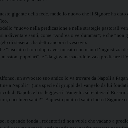
questo gigante della fede, modello nuovo che il Signore ha dato a
ico.
dello “nuovo nella predicazione e nelle strategie pastorali verso
si a diventare santi, come “Andrea o verdummar”; e che “non gu
elo di stasera”, ha detto ancora il vescovo.
 che “lasciato il foro dopo aver toccato con mano l’ingiustizia 
lle missioni popolari”, e “da giovane sacerdote va a predicare il
 Alfonso, un avvocato suo amico lo va trovare da Napoli a Pagani
tine a Napoli?” (una specie di gruppi del Vangelo da lui fondati
 vicoli di Napoli, e lì si leggeva il Vangelo, si recitava il Rosar
ura, cocchieri santi?”. A questo punto il santo loda il Signore 
so, e quando fonda i redentoristi non vuole che vadano a predica