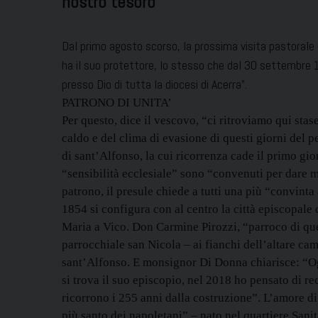
nostro tesoro”
Dal primo agosto scorso, la prossima visita pastorale d
ha il suo protettore, lo stesso che dal 30 settembre 1
presso Dio di tutta la diocesi di Acerra”.
PATRONO DI UNITA’
Per questo, dice il vescovo, “ci ritroviamo qui sta
caldo e del clima di evasione di questi giorni del
di sant’Alfonso, la cui ricorrenza cade il primo gi
“sensibilità ecclesiale” sono “convenuti per dare m
patrono, il presule chiede a tutti una più “convinta
1854 si configura con al centro la città episcopale 
Maria a Vico. Don Carmine Pirozzi, “parroco di que
parrocchiale san Nicola – ai fianchi dell’altare ca
sant’Alfonso. E monsignor Di Donna chiarisce: “Og
si trova il suo episcopio, nel 2018 ho pensato di r
ricorrono i 255 anni dalla costruzione”. L’amore d
più santo dei napoletani” – nato nel quartiere Sanit