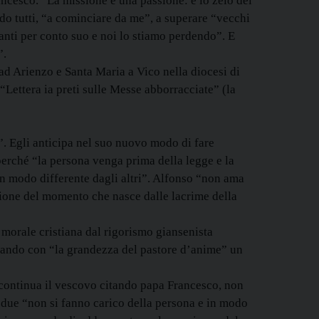
ncesco. “La missione è una passione: è lo zelo del
ndo tutti, “a cominciare da me”, a superare “vecchi
vanti per conto suo e noi lo stiamo perdendo”. E
”.
ad Arienzo e Santa Maria a Vico nella diocesi di
“Lettera ia preti sulle Messe abborracciate” (la
”. Egli anticipa nel suo nuovo modo di fare
perché “la persona venga prima della legge e la
in modo differente dagli altri”. Alfonso “non ama
sione del momento che nasce dalle lacrime della
a morale cristiana dal rigorismo giansenista
ntando con “la grandezza del pastore d’anime” un
a, continua il vescovo citando papa Francesco, non
bedue “non si fanno carico della persona e in modo