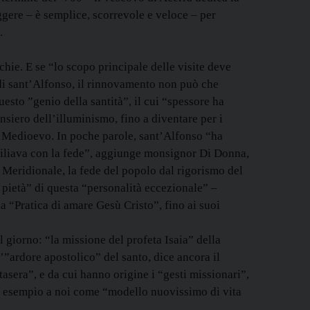
ggere – è semplice, scorrevole e veloce – per
.
hie. E se “lo scopo principale delle visite deve
di sant’Alfonso, il rinnovamento non può che
uesto ”genio della santità”, il cui “spessore ha
nsiero dell’illuminismo, fino a diventare per i
l Medioevo. In poche parole, sant’Alfonso “ha
nciliava con la fede”, aggiunge monsignor Di Donna,
ia Meridionale, la fede del popolo dal rigorismo del
i pietà” di questa “personalità eccezionale” –
a “Pratica di amare Gesù Cristo”, fino ai suoi
l giorno: “la missione del profeta Isaia” della
l’”ardore apostolico” del santo, dice ancora il
asera”, e da cui hanno origine i “gesti missionari”,
o esempio a noi come “modello nuovissimo di vita