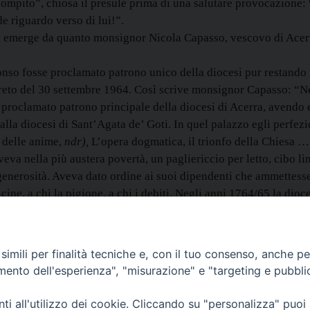
compito”, chiosa il presule prima di una salutare provocazione
 riguardo verso di lui!”.
emerge da quanto monsignor Nicola Capasso, vescovo di Acerra
nso fosse proclamato patrono unico della diocesi pur restando i 
decreto del 30 settembre 1964. Così scrive monsignor Capasso: 
 proclamato patrono principale della diocesi di Acerra, avendo 
lla diocesi di Sant’Agata de’ Goti. In quel palazzo egli perfezi
a delle anime,
ndr),
L’opera dogmatica, il trionfo della Chiesa … 
eva nella più austera povertà, un pagliericcio per letto, cibo lim
generosità. Aveva dato ordine ai suoi dipendenti che ammettesse
ine, a chi la pigione, a chi i debiti. Negli anni 1764/65 la dioce
o per le vie chiedendo la carità, altri schiamazzavano minacciando
da paesi lontani, contrasse debiti e pignorò l’argenteria. Vendet
 i cavalli, ma suo fratello Gaetano, perché non finissero in mano 
imili per finalità tecniche e, con il tuo consenso, anche per 
tecare i beni del vescovado per trovar denaro per i poveri”.
amento dell'esperienza", "misurazione" e "targeting e pubbli
Condividi…
i all'utilizzo dei cookie. Cliccando su "personalizza" puoi