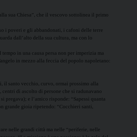
lla sua Chiesa”, che il vescovo sottolinea il primo
 i poveri e gli abbandonati, i cafoni delle terre
arda dall’alto della sua cultura, ma con lo
del tempo in una causa persa non per imperizia ma
 Vangelo in mezzo alla feccia del popolo napoletano:
, il santo vecchio, curvo, ormai prossimo alla
, centri di ascolto di persone che si radunavano
io, si pregava); e l’amico risponde: “Sapessi quanta
con grande gioia ripetendo: “Cocchieri santi,
re nelle grandi città ma nelle “periferie, nelle