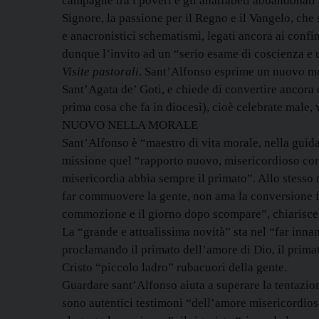
campagne tra i poveri e gli analfabeti abbandonati
Signore, la passione per il Regno e il Vangelo, che
e anacronistici schematismi, legati ancora ai confin
dunque l’invito ad un “serio esame di coscienza e u
Visite pastorali
. Sant’Alfonso esprime un nuovo mod
Sant’Agata de’ Goti, e chiede di convertire ancora 
prima cosa che fa in diocesi), cioè celebrate male,
NUOVO NELLA MORALE
Sant’Alfonso è “maestro di vita morale, nella guida
missione quel “rapporto nuovo, misericordioso con 
misericordia abbia sempre il primato”. Allo stesso 
far commuovere la gente, non ama la conversione f
commozione e il giorno dopo scompare”, chiarisc
La “grande e attualissima novità” sta nel “far innam
proclamando il primato dell’amore di Dio, il prima
Cristo “piccolo ladro” rubacuori della gente.
Guardare sant’Alfonso aiuta a superare la tentazione
sono autentici testimoni “dell’amore misericordios