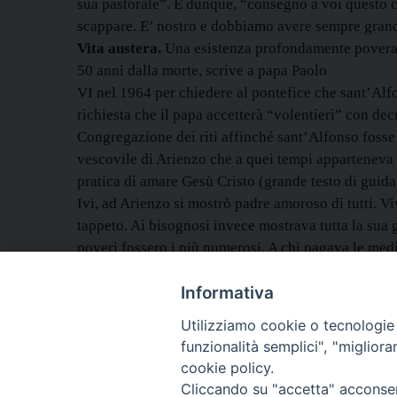
sua pastorale”. E dunque, “consegno a voi questo 
scappare. E’ nostro e dobbiamo avere sempre grande
Vita austera.
Una esistenza profondamente povera 
50 anni dalla morte, scrive a papa Paolo
VI nel 1964 per chiedere al pontefice che sant’Alfo
richiesta che il papa accetterà “volentieri” con 
Congregazione dei riti affinché sant’Alfonso fosse
vescovile di Arienzo che a quei tempi apparteneva a
pratica di amare Gesù Cristo (grande testo di guid
Ivi, ad Arienzo si mostrò padre amoroso di tutti. Viv
tappeto. Ai bisognosi invece mostrava tutta la sua 
poveri fossero i più numerosi. A chi pagava le medic
gente si cibava delle erbe delle siepi. Altri giravan
Informativa
le provviste della sua casa, acquistò legumi e grano 
la croce d’oro. Pensò di vendere anche la carrozza e
Utilizziamo cookie o tecnologie s
prezzo. E domandò alla Santa Sede la facoltà di ipo
funzionalità semplici", "miglior
cookie policy.
Cliccando su "accetta" acconsent