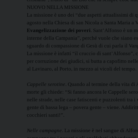
NUOVO NELLA MISSIONE
La missione è uno dei “due aspetti attualissimi di 
agosto nella Chiesa di san Nicola a Santa Maria a V
Evangelizzazione dei poveri
. Sant’Alfonso è un mo
interne della Campania”, perché vuole che siano es
sguardo di compassione di Gesù di cui parla il Vang
La missione è infatti “il cruccio di sant’Alfonso”,
per corruzione dei giudici, si butta a capofitto ne
al Lavinaro, al Porto, in mezzo ai vicoli del tempo.
Cappelle serotine
. Quando al termine della vita di
morte gli chiede: “Si fanno ancora le Cappelle sero
nelle strade, nelle case fatiscenti e puzzolenti tra i
gente di bassa lega – povera gente – viene. Addiritt
cocchieri santi!”.
Nelle campagne
. La missione è nel sangue di Alfon