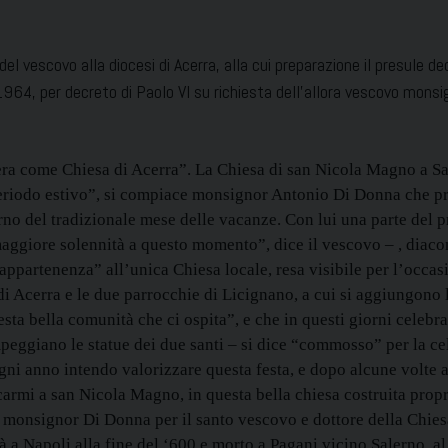
el vescovo alla diocesi di Acerra, alla cui preparazione il presule 
964, per decreto di Paolo VI su richiesta dell’allora vescovo monsi
sera come Chiesa di Acerra”. La Chiesa di san Nicola Magno a San
 periodo estivo”, si compiace monsignor Antonio Di Donna che pr
orno del tradizionale mese delle vacanze. Con lui una parte del 
aggiore solennità a questo momento”, dice il vescovo – , diaconi
 appartenenza” all’unica Chiesa locale, resa visibile per l’occasi
di Acerra e le due parrocchie di Licignano, a cui si aggiungono le
sta bella comunità che ci ospita”, e che in questi giorni celeb
mpeggiano le statue dei due santi – si dice “commosso” per la ce
ni anno intendo valorizzare questa festa, e dopo alcune volte 
ecarmi a san Nicola Magno, in questa bella chiesa costruita prop
i monsignor Di Donna per il santo vescovo e dottore della Chiesa
à a Napoli alla fine del ‘600 e morto a Pagani vicino Salerno, a