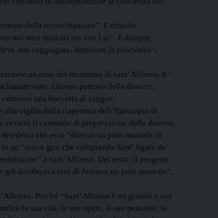
 serio cercando di addormentarne la coscienza del
cammino della riconciliazione”. E citando
iamo noi suoi ministri ma non Lui”. E dunque,
 deve mai soggiogare, dominare la coscienza”,
contenete un osso del metatarso di sant’Alfonso. E’
dichiarare sant’Alfonso patrono della diocesi.
e contiene una boccetta di sangue.
 alla vigilia della riapertura dell’Episcopio di
 avvierà il cammino di preparazione della diocesi,
e desiderio che esso “diventi un polo mussale di
gari in un “unico giro che comprenda Sant’Agata de’
enedizione” a sant’Alfonso. Del resto, il progetto
 già desiderava fare di Arienzo un polo museale”.
t’Alfonso. Perché “Sant’Alfonso è un grande e noi
re la sua vita, le sue opere, il suo pensiero, la