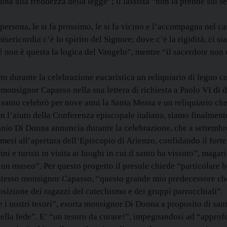
sona alla freddezza della legge”; il lassista “non la prende sul
 persona, le si fa prossimo, le si fa vicino e l’accompagna nel 
ricordia c’è lo spirito del Signore; dove c’è la rigidità, ci s
non è questa la logica del Vangelo”, mentre “il sacerdote non
sto durante la celebrazione eucaristica un reliquiario di legno 
a monsignor Capasso nella sua lettera di richiesta a Paolo VI di 
l santo celebrò per nove anni la Santa Messa e un reliquiario ch
on l’aiuto della Conferenza episcopale italiana, siamo finalmente
nio Di Donna annuncia durante la celebrazione, che a settembre
 mesi all’apertura dell’Episcopio di Arienzo, confidando il fort
rini e turisti in visita ai luoghi in cui il santo ha vissuto”, ma
e un museo”. Per questo progetto il presule chiede “particolare b
tesso monsignor Capasso, “questo grande mio predecessore che
osizione dei ragazzi del catechismo e dei gruppi parrocchiali”.
i nostri tesori”, esorta monsignor Di Donna a proposito di san
la fede”. E’ “un tesoro da curare!”, impegnandosi ad “approfondi