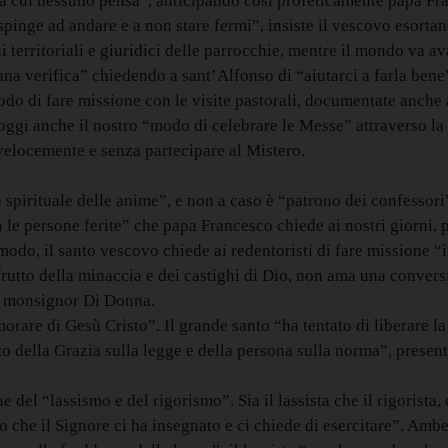
 a cui nessuno pensa”, anticipando così profeticamente papa Fra
 spinge ad andare e a non stare fermi”, insiste il vescovo esorta
i territoriali e giuridici delle parrocchie, mentre il mondo va a
na verifica” chiedendo a sant’Alfonso di “aiutarci a farla bene
o di fare missione con le visite pastorali, documentate anche 
oggi anche il nostro “modo di celebrare le Messe” attraverso la 
 velocemente e senza partecipare al Mistero.
 spirituale delle anime”, e non a caso è “patrono dei confessori
le persone ferite” che papa Francesco chiede ai nostri giorni, 
modo, il santo vescovo chiede ai redentoristi di fare missione “
rutto della minaccia e dei castighi di Dio, non ama una conver
e monsignor Di Donna.
orare di Gesù Cristo”. Il grande santo “ha tentato di liberare l
to della Grazia sulla legge e della persona sulla norma”, prese
 del “lassismo e del rigorismo”. Sia il lassista che il rigorist
o che il Signore ci ha insegnato e ci chiede di esercitare”. Am