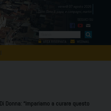
venerdì 07 agosto 2026
Santi Sisto II, papa, e compagni, martiri
facebook
youtube
mail
AREA RISERVATA
WEBMAIL
I
o Di Donna: “Impariamo a curare questo