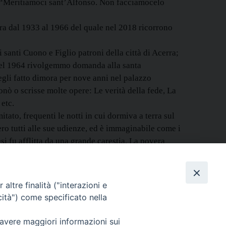
: “Meritiamoci sant’Alfonso. Non facciamocelo
 dal 1933 al 1966 del quale nel 2018 ricorrono
santi Cuono e Figlio patroni della città di Acerra;
“Nel 1964 rivolgemmo domanda alla santa
egli fatto dimora per nove anni nel palazzo
onò o scrisse molte opere: Le verità della fede, La
etc.
itato, frequenti le notti in cui dormiva a terra sul
ro tutti alle sue udienze, ed è immaginabile come i
si fu afflitta da una grande carestia. La povera
 le Autorità locali. Il santo fece distribuire tutte
te due anelli di valore che gli erano stati regalati e
ad altri, decise di comprarli lui e gliene diede il
altre finalità ("interazioni e
cità") come specificato nella
 avere maggiori informazioni sui