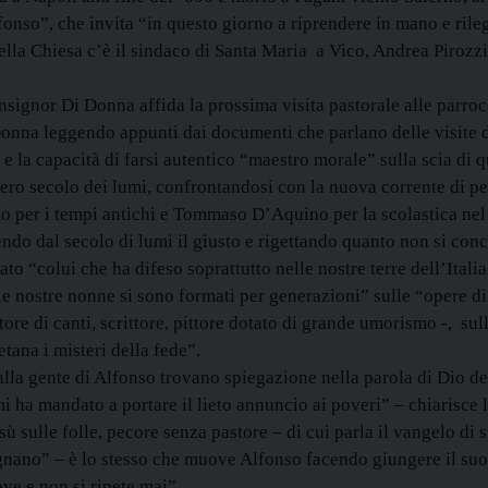
fonso”, che invita “in questo giorno a riprendere in mano e rile
lla Chiesa c’è il sindaco di Santa Maria a Vico, Andrea Pirozzi
signor Di Donna affida la prossima visita pastorale alle parrocc
Donna leggendo appunti dai documenti che parlano delle visite 
e la capacità di farsi autentico “maestro morale” sulla scia di q
intero secolo dei lumi, confrontandosi con la nuova corrente di pe
o per i tempi antichi e Tommaso D’Aquino per la scolastica ne
dendo dal secolo di lumi il giusto e rigettando quanto non si co
tato “colui che ha difeso soprattutto nelle nostre terre dell’Ital
 le nostre nonne si sono formati per generazioni” sulle “opere d
re di canti, scrittore, pittore dotato di grande umorismo -, sull
tana i misteri della fede”.
alla gente di Alfonso trovano spiegazione nella parola di Dio de
mi ha mandato a portare il lieto annuncio ai poveri” – chiarisce 
sulle folle, pecore senza pastore – di cui parla il vangelo di st
gnano” – è lo stesso che muove Alfonso facendo giungere il su
ve e non si ripete mai”.