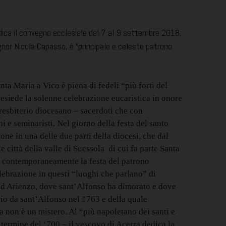
dedica il convegno ecclesiale dal 7 al 9 settembre 2018,
gnor Nicola Capasso, è “principale e celeste patrono
ta Maria a Vico è piena di fedeli “più forti del
esiede la solenne celebrazione eucaristica in onore
presbiterio diocesano – sacerdoti che con
 e seminaristi. Nel giorno della festa del santo
one in una delle due parti della diocesi, che dal
 città della valle di Suessola di cui fa parte Santa
ra contemporaneamente la festa del patrono
lebrazione in questi “luoghi che parlano” di
ad Arienzo, dove sant’Alfonso ha dimorato e dove
rio da sant’Alfonso nel 1763 e della quale
 non è un mistero. Al “più napoletano dei santi e
l termine del ‘700 – il vescovo di Acerra dedica la