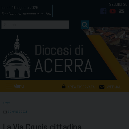
Skip
lunedì 10 agosto 2026
to
San Lorenzo, diacono e martire
facebook
youtub
mai
content
Menu
AREA RISERVATA
WEBMAIL
NEWS
30 MARZO 2018
La Via Crucis cittadina