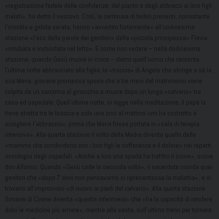
«registrazione fedele delle confidenze, del pianto e degli abbracci ai loro figli
malati», ha detto il vescovo. Così, le centinaia di fedeli presenti, nonostante
l’insolita e gelida serata, hanno «avvertito fortemente» all’undicesima
stazione «l’eco delle parole dei genitori» della «piccola principessa» Flavia
«intubata e inchiodata nel letto». E come non vedere – nella dodicesima
stazione, quando Gesù muore in croce – dietro quell’uomo che racconta
l’ultima notte abbracciato alla figlia, la «traccia» di Angelo che stringe a sé la
sua Maria, giovane promessa sposa che a tre mesi dal matrimonio viene
colpita da un sarcoma al ginocchio e muore dopo un lungo «calvario» tra
casa ed ospedale. Quell’ultima notte, si legge nella meditazione, il papà la
tiene stretta tra le braccia e solo una crisi al mattino «mi ha costretto a
sciogliere l’abbraccio», prima che Maria fosse portata in «sala di terapia
intensiva». Alla quarta stazione il volto della Madre diventa quello delle
«mamme che condividono con i loro figli la sofferenza e il dolore» nei reparti
oncologici degli ospedali. «Anche a loro una spada ha trafitto il cuore», scrive
don Alfonso. Quando «Gesù cade la seconda volta», il sacerdote ricorda quei
genitori che «dopo 7 anni non pensavamo si ripresentasse la malattia», e si
trovano all’improvviso «di nuovo ai piedi del calvario». Alla quinta stazione
Simone di Cirene diventa «questa infermiera» che «ha la capacità di rendere
dolci le medicine più amare», mentre alla sesta, sull’ultimo treno per tornare