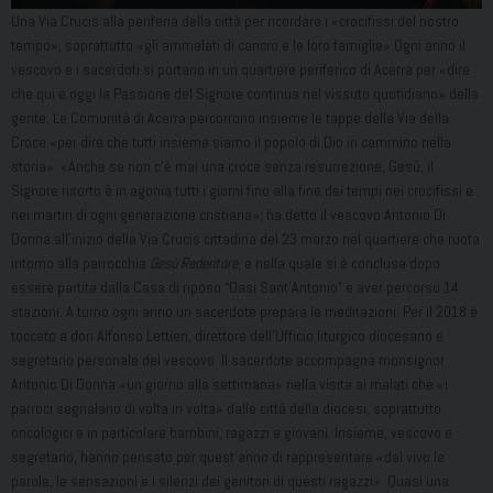
Una Via Crucis alla periferia della città per ricordare i «crocifissi del nostro
tempo», soprattutto «gli ammalati di cancro e le loro famiglie».Ogni anno il
vescovo e i sacerdoti si portano in un quartiere periferico di Acerra per «dire
che qui e oggi la Passione del Signore continua nel vissuto quotidiano» della
gente. Le Comunità di Acerra percorrono insieme le tappe della Via della
Croce «per dire che tutti insieme siamo il popolo di Dio in cammino nella
storia». «Anche se non c’è mai una croce senza resurrezione, Gesù, il
Signore risorto è in agonia tutti i giorni fino alla fine dei tempi nei crocifissi e
nei martiri di ogni generazione cristiana», ha detto il vescovo Antonio Di
Donna all’inizio della Via Crucis cittadina del 23 marzo nel quartiere che ruota
intorno alla parrocchia
Gesù Redentore
, e nella quale si è conclusa dopo
essere partita dalla Casa di riposo “Oasi Sant’Antonio” e aver percorso 14
stazioni. A turno ogni anno un sacerdote prepara le meditazioni. Per il 2018 è
toccato a don Alfonso Lettieri, direttore dell’Ufficio liturgico diocesano e
segretario personale del vescovo. Il sacerdote accompagna monsignor
Antonio Di Donna «un giorno alla settimana» nella visita ai malati che «i
parroci segnalano di volta in volta» dalle città della diocesi, soprattutto
oncologici e in particolare bambini, ragazzi e giovani. Insieme, vescovo e
segretario, hanno pensato per quest’anno di rappresentare «dal vivo le
parole, le sensazioni e i silenzi dei genitori di questi ragazzi». Quasi una