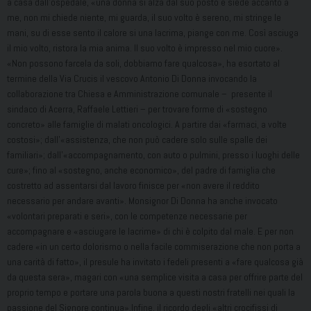
a casa dall’ospedale, «una donna si alza dal suo posto e siede accanto a
me, non mi chiede niente, mi guarda, il suo volto è sereno, mi stringe le
mani, su di esse sento il calore si una lacrima, piange con me. Così asciuga
il mio volto, ristora la mia anima. Il suo volto è impresso nel mio cuore».
«Non possono farcela da soli, dobbiamo fare qualcosa», ha esortato al
termine della Via Crucis il vescovo Antonio Di Donna invocando la
collaborazione tra Chiesa e Amministrazione comunale – presente il
sindaco di Acerra, Raffaele Lettieri – per trovare forme di «sostegno
concreto» alle famiglie di malati oncologici. A partire dai «farmaci, a volte
costosi»; dall’«assistenza, che non può cadere solo sulle spalle dei
familiari»; dall’«accompagnamento, con auto o pulmini, presso i luoghi delle
cure»; fino al «sostegno, anche economico», del padre di famiglia che
costretto ad assentarsi dal lavoro finisce per «non avere il reddito
necessario per andare avanti». Monsignor Di Donna ha anche invocato
«volontari preparati e seri», con le competenze necessarie per
accompagnare e «asciugare le lacrime» di chi è colpito dal male. E per non
cadere «in un certo dolorismo o nella facile commiserazione che non porta a
una carità di fatto», il presule ha invitato i fedeli presenti a «fare qualcosa già
da questa sera», magari con «una semplice visita a casa per offrire parte del
proprio tempo e portare una parola buona a questi nostri fratelli nei quali la
passione del Signore continua».Infine, il ricordo degli «altri crocifissi di