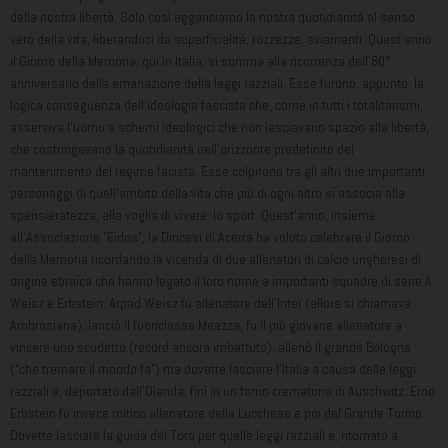
della nostra libertà. Solo così agganciamo la nostra quotidianità al senso
vero della vita, liberandoci da superficialità, rozzezze, sviamenti. Quest’anno
il Giorno della Memoria, qui in Italia, si somma alla ricorrenza dell’80°
anniversario della emanazione della leggi razziali. Esse furono, appunto, la
logica conseguenza dell’ideologia fascista che, come in tutti i totalitarismi,
asserviva l’uomo a schemi ideologici che non lasciavano spazio alla libertà,
che costringevano la quotidianità nell’orizzonte predefinito del
mantenimento del regime facista. Esse colpirono tra gli altri due importanti
personaggi di quell’ambito della vita che più di ogni altro si associa alla
spensieratezza, alla voglia di vivere: lo sport. Quest’anno, insieme
all’Associazione “Eidos”, la Diocesi di Acerra ha voluto celebrare il Giorno
della Memoria ricordando la vicenda di due allenatori di calcio ungheresi di
origine ebraica che hanno legato il loro nome a importanti squadre di serie A:
Weisz e Erbstein. Arpad Weisz fu allenatore dell’Inter (allora si chiamava
Ambrosiana), lanciò il fuoriclasse Meazza, fu il più giovane allenatore a
vincere uno scudetto (record ancora imbattuto), allenò il grande Bologna
(“che tremare il mondo fa”) ma dovette lasciare l’Italia a causa delle leggi
razziali e, deportato dall’Olanda, finì in un forno crematorio di Auschwitz. Ernö
Erbstein fu invece mitico allenatore della Lucchese e poi del Grande Torino.
Dovette lasciare la guida del Toro per quelle leggi razziali e, ritornato a