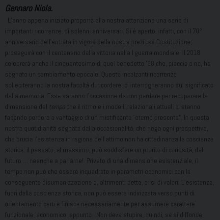
Gennaro Niola.
L’anno appena iniziato proporrà alla nostra attenzione una serie di
importanti ricorrenze, di solenni anniversari. Si è aperto, infatti, con il 70°
anniversario dell’entrata in vigore della nostra preziosa Costituzione;
proseguirà con il centenario della vittoria nella I guerra mondiale. Il 2018
celebrerà anche il cinquantesimo di quel benedetto ’68 che, piaccia o no, ha
segnato un cambiamento epocale. Queste incalzanti ricorrenze
solleciteranno la nostra facoltà di ricordare, ci interrogheranno sul significato
della memoria. Esse saranno l’occasione da non perdere per recuperare la
dimensione del
tempo
che il ritmo e i modelli relazionali attuali ci stanno
facendo perdere a vantaggio di un mistificante “eterno presente”. In questa
nostra quotidianità segnata dalla occasionalità, che nega ogni prospettiva,
che brucia l’esistenza in ragione dell’attimo non ha cittadinanza la coscienza
storica: il passato, al massimo, può soddisfare un prurito di curiosità; del
futuro … neanche a parlarne! Privato di una dimensione esistenziale, il
tempo non può che essere inquadrato in parametri economici con la
conseguente disumanizzazione o, altrimenti detta, crisi di valori. L’esistenza,
fuori dalla coscienza storica, non può essere indirizzata verso punti di
orientamento certi e finisce necessariamente per assumere carattere
funzionale, economico, appunto. Non deve stupire, quindi, se si diffonde,