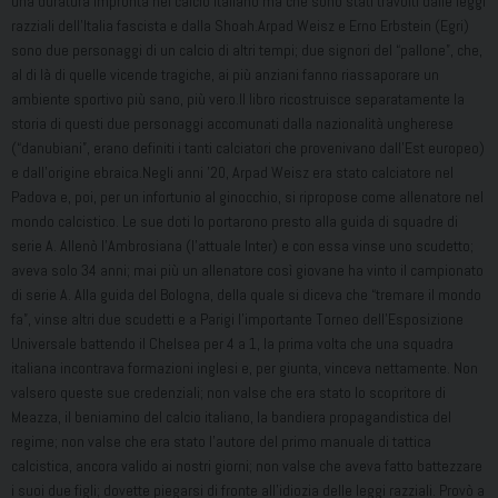
una duratura impronta nel calcio italiano ma che sono stati travolti dalle leggi
razziali dell’Italia fascista e dalla Shoah.Arpad Weisz e Erno Erbstein (Egri)
sono due personaggi di un calcio di altri tempi; due signori del “pallone”, che,
al di là di quelle vicende tragiche, ai più anziani fanno riassaporare un
ambiente sportivo più sano, più vero.Il libro ricostruisce separatamente la
storia di questi due personaggi accomunati dalla nazionalità ungherese
(“danubiani”, erano definiti i tanti calciatori che provenivano dall’Est europeo)
e dall’origine ebraica.Negli anni ’20, Arpad Weisz era stato calciatore nel
Padova e, poi, per un infortunio al ginocchio, si ripropose come allenatore nel
mondo calcistico. Le sue doti lo portarono presto alla guida di squadre di
serie A. Allenò l’Ambrosiana (l’attuale Inter) e con essa vinse uno scudetto;
aveva solo 34 anni; mai più un allenatore così giovane ha vinto il campionato
di serie A. Alla guida del Bologna, della quale si diceva che “tremare il mondo
fa”, vinse altri due scudetti e a Parigi l’importante Torneo dell’Esposizione
Universale battendo il Chelsea per 4 a 1, la prima volta che una squadra
italiana incontrava formazioni inglesi e, per giunta, vinceva nettamente. Non
valsero queste sue credenziali; non valse che era stato lo scopritore di
Meazza, il beniamino del calcio italiano, la bandiera propagandistica del
regime; non valse che era stato l’autore del primo manuale di tattica
calcistica, ancora valido ai nostri giorni; non valse che aveva fatto battezzare
i suoi due figli; dovette piegarsi di fronte all’idiozia delle leggi razziali. Provò a