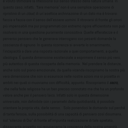
è voluto stimolare la riflessione sul senso stesso della natura umana. In
questo caso, infatti, “fare memoria” non è una semplice operazione di
ripristino di un
cloud
, di un’asettica archiviazione di un dato ma è trovarsi
faccia a faccia con il senso dell’essere uomini. Il ritrovarsi di fronte gli orrori
più impensabili ma pur programmati con estremo rigore efficientista non può
risolversi in una questione puramente conoscitiva. Quelle efferatezze e il
perverso pensiero che le generava interrogano con pesanti domande la
coscienza di ognuno. In questa ricorrenza si avverte lo smarrimento,
l’incapacità a dare una risposta razionale a quei comportamenti, a quella
ideologia. È questa dimensione esistenziale a esprimere il senso più vero,
più autentico di questa riscoperta della memoria. Nel prendere le distanze,
anche solo sul piano emozionale, da quella vicenda riscopriamo la nostra più
vera dimensione che non si esaurisce nelle nostre azioni ma si proietta in
ambiti nei quali ci muoviamo con difficoltà, appunto. Riscopriamo il
sacro,
che nella fede religiosa ha un ben preciso connotato ma che ha un profondo
valore anche per il pensiero laico. Infatti solo in questa dimensione
universale, non definibile con i parametri della quotidianità, è possibile
orientare la propria vita, darle senso. Solo ponendoci le domande sul perché
di tanta ferocia, sulla possibilità di una capacità di pensiero così disumana,
sul “silenzio di Dio” di fronte all’impunita realizzazione di tale spietato,
dissacrante progetto noi recuperiamo la coscienza della nostra umanità,