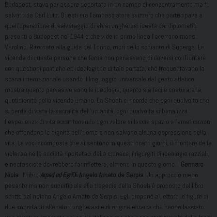
Budapest, stava per essere deportato in un campo di concentramento ma fu
salvato da Carl Lutz. Questi era l’ambasciatore svizzero che partecipava a
quell’operazione di salvataggio di ebrei ungheresi ideata dai diplomatici
presenti a Budapest nel 1944 e che vide in prima linea l’acerrano mons.
Verolino. Ritornato alla guida del Torino, morì nello schianto di Superga. La
vicenda di queste persone che forse non pensavano di doversi confrontare
con questioni politiche ed ideologiche di tale portata, che frequentavano la
scena internazionale usando il linguaggio universale del gesto atletico
mostra quanto pervasive sono le ideologie, quanto sia facile snaturare la
quotidianità della vicenda umana. La Shoah ci ricorda che ogni qualvolta che
si perde di vista la sacralità dell’umanità, ogni qualvolta si banalizza
l’esperienza di vita accantonando ogni valore si lascia spazio a farneticazioni
che offendono la dignità dell’uomo e non salvano alcuna espressione della
vita. Le voci scomposte che si sentono in questi nostri giorni, il montare della
violenza nella società riportataci dalla cronaca, i rigurgiti di ideologie razziali
e neofasciste dovrebbero far riflettere, almeno in questo giorno.
Gennaro
Niola
Il libro
Arpad ed Egri
Di Angelo Amato de Serpis
Un approccio meno
pesante ma non superficiale alla tragedia della Shoah è proposto dal libro
scritto dal nolano Angelo Amato de Serpis. Egli propone al lettore le figure di
due importanti allenatori ungheresi e di origine ebraica che hanno lasciato