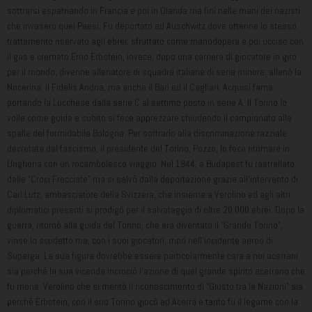
sottrarsi espatriando in Francia e poi in Olanda ma finì nelle mani dei nazisti
che invasero quei Paesi. Fu deportato ad Auschwitz dove ottenne lo stesso
trattamento riservato agli ebrei: sfruttato come manodopera e poi ucciso con
il gas e cremato.Erno Erbstein, invece, dopo una carriera di giocatore in giro
per il mondo, divenne allenatore di squadre italiane di serie minore; allenò la
Nocerina, il Fidelis Andria, ma anche il Bari ed il Cagliari. Acquisì fama
portando la Lucchese dalla serie C al settimo posto in serie A. Il Torino lo
volle come guida e subito si fece apprezzare chiudendo il campionato alle
spalle del formidabile Bologna. Per sottrarlo alla discriminazione razziale
decretata dal fascismo, il presidente del Torino, Pozzo, lo fece ritornare in
Ungheria con un rocambolesco viaggio. Nel 1944, a Budapest fu rastrellato
dalle “Croci Frecciate” ma si salvò dalla deportazione grazie all’intervento di
Carl Lutz, ambasciatore della Svizzera, che insieme a Verolino ed agli altri
diplomatici presenti si prodigò per il salvataggio di oltre 20.000 ebrei. Dopo la
guerra, ritornò alla guida del Torino, che era diventato il “Grande Torino”,
vinse lo scudetto ma, con i suoi giocatori, morì nell’incidente aereo di
Superga. La sua figura dovrebbe essere particolarmente cara a noi acerrani
sia perché la sua vicenda incrociò l’azione di quel grande spirito acerrano che
fu mons. Verolino che si meritò il riconoscimento di “Giusto tra le Nazioni” sia
perché Erbstein, con il suo Torino giocò ad Acerra e tanto fu il legame con la