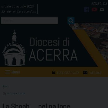
Skip
sabato 08 agosto 2026
to
San Domenico, sacerdote
facebook
youtub
mai
content
Menu
AREA RISERVATA
WEBMAIL
NEWS
26 GENNAIO 2018
La Shoah … nel pallone