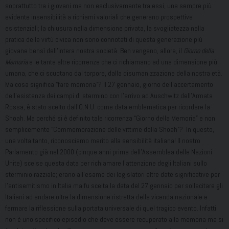
soprattutto tra i giovani ma non esclusivamente tra essi, una sempre più
evidente insensibilità a richiami valoriali che generano prospettive
esistenziali; la chiusura nella dimensione privata, la svogliatezza nella
pratica della virtù civica non sono connotati di questa generazione più
giovane bensì dell’intera nostra società. Ben vengano, allora, il
Giorno della
Memoria
e le tante altre ricorrenze che ci richiamano ad una dimensione più
umana, che ci scuotano dal torpore, dalla disumanizzazione della nostra età.
Ma cosa significa “fare memoria”? Il 27 gennaio, giorno dell’accertamento
dell’esistenza dei campi di stermino con l’arrivo ad Auschwitz dell’Armata
Rossa, è stato scelto dall’O.N.U. come data emblematica per ricordare la
Shoah. Ma perché si è definito tale ricorrenza “Giorno della Memoria” e non
semplicemente “Commemorazione delle vittime della Shoah”? In questo,
una volta tanto, riconosciamo merito alla sensibilità italiana! Il nostro
Parlamento già nel 2000 (cinque anni prima dell’Assemblea delle Nazioni
Unite) scelse questa data per richiamare l’attenzione degli Italiani sullo
sterminio razziale; erano all’esame dei legislatori altre date significative per
l’antisemitismo in Italia ma fu scelta la data del 27 gennaio per sollecitare gli
Italiani ad andare oltre la dimensione ristretta della vicenda nazionale e
fermare la riflessione sulla portata universale di quel tragico evento. Infatti
non è uno specifico episodio che deve essere recuperato alla memoria ma si