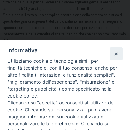
città che da quella partita l’Acerrana divenne squadra gemella ereditando i
colori sociali (il granata) e lo stesso simbolo: il Toro.Il libro di Amato de
Serpis non si limita a una semplice ricostruzione della carriera calcistica di
questi due grandi esponenti del calcio italiano ma riesce a far emergere lo
spessore umano di ciascuno di loro e a dare una percezione chiara della
insensatezza e della crudeltà di scelte ideologiche che hanno procurato solo
dolori, tragedie, disumanità.Come scrive l’avv. Campana nella prefazione, c’è
da augurarsi che, anche grazie a questo libro, si “rinnovi il messaggio di
Informativa
amore testimoniato da queste vite che deve essere raccolto per ricordare a
noi tutti ed ai giovani che lo sport è vita, che lo sport è amore, che l’amore
Utilizziamo cookie o tecnologie simili per
aiuta a vivere”. G.N.
finalità tecniche e, con il tuo consenso, anche per
altre finalità ("interazioni e funzionalità semplici",
"miglioramento dell'esperienza", "misurazione" e
"targeting e pubblicità") come specificato nella
Condividi…
cookie policy.
Cliccando su "accetta" acconsenti all'utilizzo dei
cookie. Cliccando su "personalizza" puoi avere
maggiori informazioni sui cookie utilizzati e
personalizzare le tue preferenze. Cliccando su