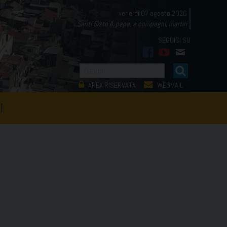
venerdì 07 agosto 2026
Santi Sisto II, papa, e compagni, martiri
facebook
youtube
mail
AREA RISERVATA
WEBMAIL
I