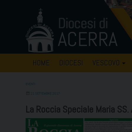
Skip
to
content
HOME
DIOCESI
VESCOVO
EVENTI
21 SETTEMBRE 2017
La Roccia Speciale Maria SS.