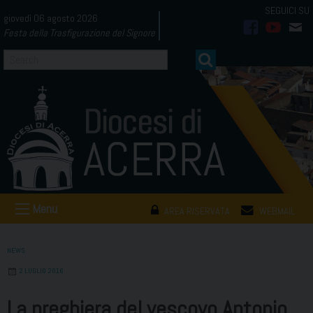
Skip
giovedì 06 agosto 2026
to
Festa della Trasfigurazione del Signore
facebook
youtub
mai
content
Menu
AREA RISERVATA
WEBMAIL
NEWS
2 LUGLIO 2016
La preghiera del vescovo Antonio