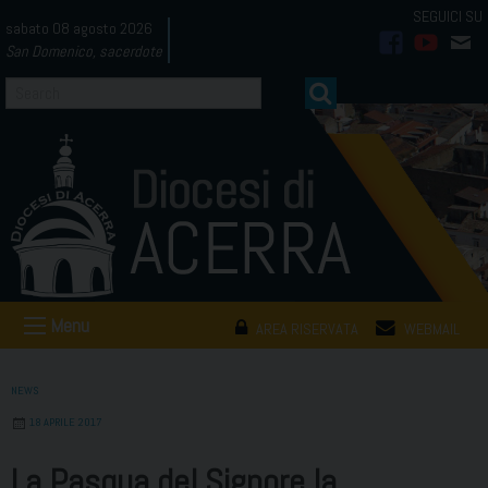
Skip
sabato 08 agosto 2026
to
San Domenico, sacerdote
facebook
youtub
mai
content
Menu
AREA RISERVATA
WEBMAIL
NEWS
18 APRILE 2017
La Pasqua del Signore la