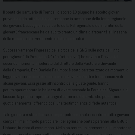
Il pontificio santuario di Pompei lo scorso 10 giugno ha accolto giovani
provenienti da tutte le diocesi campane in occasione della festa regionale
dei giovani. L’accoglienza da parte della PG regionale e dei membri della
gioventù francescana ha da subito creato un clima di fraternità all’insegna
della musica, del divertimento e della spiritualità.
Successivamente l’ingresso della croce della GMG sulle note dell’inno
portoghese “Há Pressa no Ar” (“in fretta si va”) ha segnato l’inizio del
secondo momento, moderato dal direttore della Pastorale Giovanile
della Campania, Don Daniele Palumbo: è stato caratterizzato da momenti di
leggerezza come lo sketch del comico Enzo Fischetti e testimonianze di
alcuni giovani. Essi grazie all’incontro delle giuste guide, hanno
potuto sperimentare la bellezza di vivere secondo la Parola del Signore e di
lasciare la propria impronta lungo il cammino della vita che percorrono
quotidianamente, offrendo così una testimonianza di fede autentica.
Tale giornata è stata l’occasione per poter non solo incontrare tutti i giovani
campani, ma in modo particolare i pellegrini che parteciperanno alla GMG di
Lisbona; in vista di essa mons. Aiello ha tenuto un intervento sull’importanza
di prepararsi al viaggio, sottolineando di allenare i muscoli del cuore per