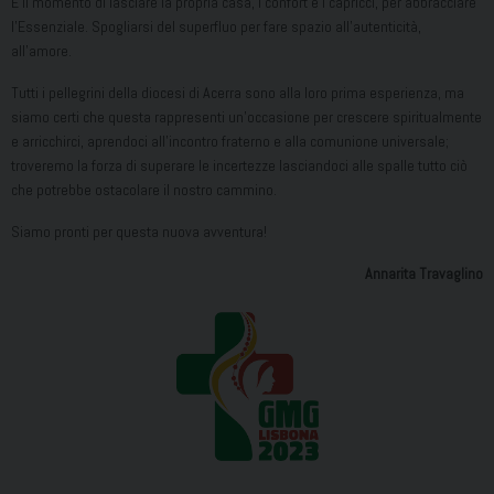
È il momento di lasciare la propria casa, i confort e i capricci, per abbracciare
l’Essenziale. Spogliarsi del superfluo per fare spazio all’autenticità,
all’amore.
Tutti i pellegrini della diocesi di Acerra sono alla loro prima esperienza, ma
siamo certi che questa rappresenti un’occasione per crescere spiritualmente
e arricchirci, aprendoci all’incontro fraterno e alla comunione universale;
troveremo la forza di superare le incertezze lasciandoci alle spalle tutto ciò
che potrebbe ostacolare il nostro cammino.
Siamo pronti per questa nuova avventura!
Annarita Travaglino