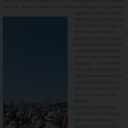
stanchezza, il sudore, il peso degli zaini, lo scoraggiamento, fino a giungere
alla meta – delinea l’esperienza concreta di quanto il
Papa ha aggiunto nella
Veglia: “voi vi stancate a volte?
Pensate a cosa accade quando
uno è stanco: non ha voglia di
far niente, come diciamo in
spagnolo uno getta la spugna
perché non ha voglia di andare
avanti e allora uno si arrende,
smette di camminare e cade”.
E aggiunge : “Voi credete che
una persona che cade, nella
vita, che ha un fallimento, che
anche commette errori gravi,
forti, che la sua vita sia finita?
No! Che cosa bisogna fare?
Alzarsi!”.
Conclude con la bellissima
frase degli alpini: “Nell’arte di
salire – sulla montagna –,
quello che conta non è non