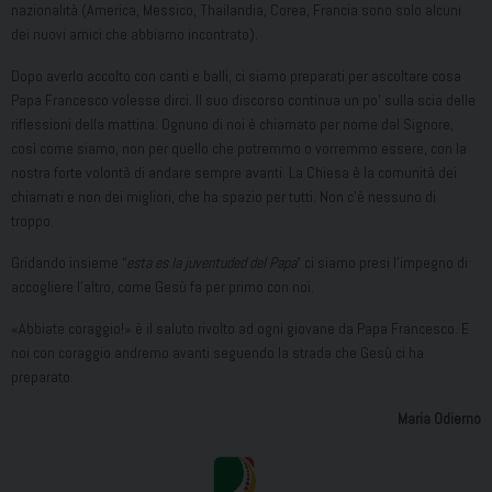
nazionalità (America, Messico, Thailandia, Corea, Francia sono solo alcuni
dei nuovi amici che abbiamo incontrato).
Dopo averlo accolto con canti e balli, ci siamo preparati per ascoltare cosa
Papa Francesco volesse dirci. Il suo discorso continua un po’ sulla scia delle
riflessioni della mattina. Ognuno di noi è chiamato per nome dal Signore,
così come siamo, non per quello che potremmo o vorremmo essere, con la
nostra forte volontà di andare sempre avanti. La Chiesa è la comunità dei
chiamati e non dei migliori, che ha spazio per tutti. Non c’è nessuno di
troppo.
Gridando insieme “
esta es la juventuded del Papa
” ci siamo presi l’impegno di
accogliere l’altro, come Gesù fa per primo con noi.
«Abbiate coraggio!» è il saluto rivolto ad ogni giovane da Papa Francesco. E
noi con coraggio andremo avanti seguendo la strada che Gesù ci ha
preparato.
Maria Odierno