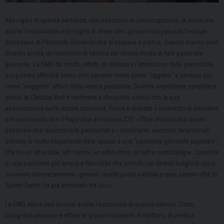
Alla vigilia di questa partenza, non nascondo le preoccupazioni, le ansie ma
anche l’entusiasmo e la voglia di stare con i giovani che pervade l’equipe
diocesana di Pastorale Giovanile che si prepara a partire. Questo evento però
diventa anche un momento di verifica del nostro modo di fare pastorale
giovanile. La GMG dà modo, infatti, di rilanciare l’attenzione delle parrocchie
sui giovani affinché siano visti sempre meno come “oggetto” e sempre più
come “soggetto” attivo della nostra pastorale. Diventa importante riprendere
perciò la
Christus Vivit
e verificare a che punto siamo con la sua
assimilazione nelle nostre comunità. Forse è arrivato il momento di prendere
sul serio quello che il Papa dice al numero 230: «Oltre al consueto lavoro
pastorale che realizzano le parrocchie e i movimenti, secondo determinati
schemi, è molto importante dare spazio a una “pastorale giovanile popolare”,
che ha un altro stile, altri tempi, un altro ritmo, un’altra metodologia. Consiste
in una pastorale più ampia e flessibile che stimoli, nei diversi luoghi in cui si
muovono concretamente i giovani, quelle guide naturali e quei carismi che lo
Spirito Santo ha già seminato tra loro».
La GMG allora può essere anche l’occasione di questo rilancio. Certo,
bisognerà pensare e offrire ai giovani momenti di rilettura, di verifica