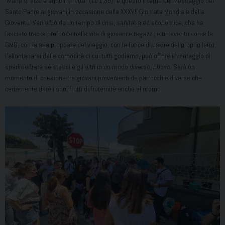
“Maria si alzò e andò in fretta” (
Lc
1,39): è questo il tema del Messaggio del
Santo Padre ai giovani in occasione della XXXVII Giornata Mondiale della
Gioventù. Veniamo da un tempo di crisi, sanitaria ed economica, che ha
lasciato tracce profonde nella vita di giovani e ragazzi, e un evento come la
GMG, con la sua proposta del viaggio, con la fatica di uscire dal proprio letto,
l’allontanarsi dalle comodità di cui tutti godiamo, può offrire il vantaggio di
sperimentare sé stessi e gli altri in un modo diverso, nuovo. Sarà un
momento di coesione tra giovani provenienti da parrocchie diverse che
certamente darà i suoi frutti di fraternità anche al ritorno.