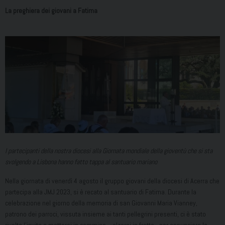
La preghiera dei giovani a Fatima
I partecipanti della nostra diocesi alla Giornata mondiale della gioventù che si sta
svolgendo a Lisbona hanno fatto tappa al santuario mariano
Nella giornata di venerdì 4 agosto il gruppo giovani della diocesi di Acerra che
partecipa alla JMJ 2023, si è recato al santuario di Fatima. Durante la
celebrazione nel giorno della memoria di san Giovanni Maria Vianney,
patrono dei parroci, vissuta insieme ai tanti pellegrini presenti, ci è stato
rivolto l’invito a mettersi in cammino, «alzarsi in fretta» per annunciare la