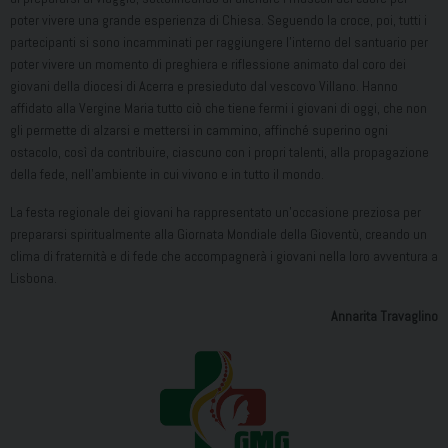
poter vivere una grande esperienza di Chiesa. Seguendo la croce, poi, tutti i
partecipanti si sono incamminati per raggiungere l’interno del santuario per
poter vivere un momento di preghiera e riflessione animato dal coro dei
giovani della diocesi di Acerra e presieduto dal vescovo Villano. Hanno
affidato alla Vergine Maria tutto ciò che tiene fermi i giovani di oggi, che non
gli permette di alzarsi e mettersi in cammino, affinché superino ogni
ostacolo, così da contribuire, ciascuno con i propri talenti, alla propagazione
della fede, nell’ambiente in cui vivono e in tutto il mondo.
La festa regionale dei giovani ha rappresentato un’occasione preziosa per
prepararsi spiritualmente alla Giornata Mondiale della Gioventù, creando un
clima di fraternità e di fede che accompagnerà i giovani nella loro avventura a
Lisbona.
Annarita Travaglino