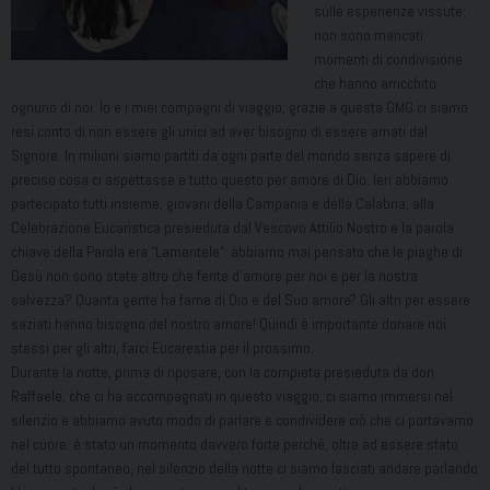
sulle esperienze vissute;
non sono mancati
momenti di condivisione
che hanno arricchito
ognuno di noi. Io e i miei compagni di viaggio, grazie a questa GMG ci siamo
resi conto di non essere gli unici ad aver bisogno di essere amati dal
Signore. In milioni siamo partiti da ogni parte del mondo senza sapere di
preciso cosa ci aspettasse e tutto questo per amore di Dio. Ieri abbiamo
partecipato tutti insieme, giovani della Campania e della Calabria, alla
Celebrazione Eucaristica presieduta dal Vescovo Attilio Nostro e la parola
chiave della Parola era “Lamentele”: abbiamo mai pensato che le piaghe di
Gesù non sono state altro che ferite d’amore per noi e per la nostra
salvezza? Quanta gente ha fame di Dio e del Suo amore? Gli altri per essere
saziati hanno bisogno del nostro amore! Quindi è importante donare noi
stessi per gli altri, farci Eucarestia per il prossimo.
Durante la notte, prima di riposare, con la compieta presieduta da don
Raffaele, che ci ha accompagnati in questo viaggio, ci siamo immersi nel
silenzio e abbiamo avuto modo di parlare e condividere ciò che ci portavamo
nel cuore: è stato un momento davvero forte perchè, oltre ad essere stato
del tutto spontaneo, nel silenzio della notte ci siamo lasciati andare parlando