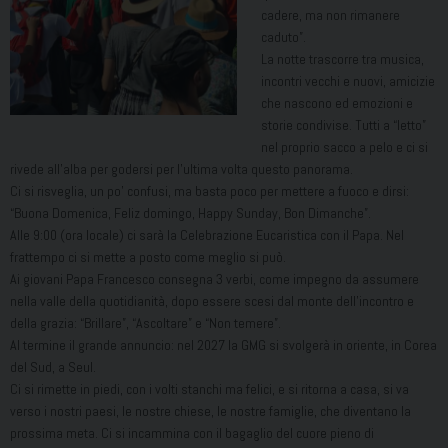
cadere, ma non rimanere
caduto”.
La notte trascorre tra musica,
incontri vecchi e nuovi, amicizie
che nascono ed emozioni e
storie condivise. Tutti a “letto”
nel proprio sacco a pelo e ci si
rivede all’alba per godersi per l’ultima volta questo panorama.
Ci si risveglia, un po’ confusi, ma basta poco per mettere a fuoco e dirsi:
“Buona Domenica, Feliz domingo, Happy Sunday, Bon Dimanche”.
Alle 9:00 (ora locale) ci sarà la Celebrazione Eucaristica con il Papa. Nel
frattempo ci si mette a posto come meglio si può.
Ai giovani Papa Francesco consegna 3 verbi, come impegno da assumere
nella valle della quotidianità, dopo essere scesi dal monte dell’incontro e
della grazia: “Brillare”, “Ascoltare” e “Non temere”.
Al termine il grande annuncio: nel 2027 la GMG si svolgerà in oriente, in Corea
del Sud, a Seul.
Ci si rimette in piedi, con i volti stanchi ma felici, e si ritorna a casa, si va
verso i nostri paesi, le nostre chiese, le nostre famiglie, che diventano la
prossima meta. Ci si incammina con il bagaglio del cuore pieno di