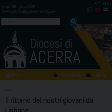
Skip
giovedì 06 agosto 2026
to
Festa della Trasfigurazione del Signore
facebook
youtub
mai
content
Menu
AREA RISERVATA
WEBMAIL
NEWS
Il ritorno dei nostri giovani da
Lisbona