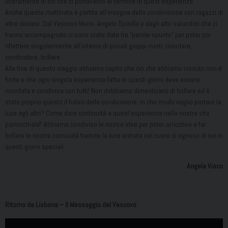
liberamente di ciò che ci portavamo al termine di quest’esperienza.
Anche questa mattinata è partita all’insegna della condivisione con ragazzi di
altre diocesi. Dal Vescovo Mons. Angelo Spinillo e dagli altri sacerdoti che ci
hanno accompagnato ci sono state date tre “parole-spunto” per poter poi
riflettere singolarmente all’interno di piccoli gruppi misti: ricordare,
condividere, brillare.
Alla fine di questo viaggio abbiamo capito che ciò che abbiamo vissuto non è
finito e che ogni singola esperienza fatta in questi giorni deve essere
ricordata e condivisa con tutti! Non dobbiamo dimenticarci di brillare ed è
stato proprio questo il fulcro della condivisione: in che modo voglio portare la
luce agli altri? Come dare continuità a quest’esperienza nella nostra vita
parrocchiale? Abbiamo condiviso le nostre idee per poter arricchire e far
brillare le nostre comunità tramite la luce entrata nel cuore di ognuno di noi in
questi giorni speciali.
Angela Visco
Ritorno da Lisbona – Il Messaggio del Vescovo