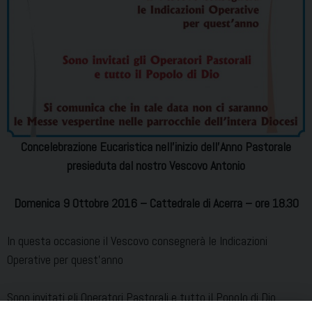
Concelebrazione Eucaristica nell’inizio dell’Anno Pastorale
presieduta dal nostro Vescovo Antonio
Domenica 9 Ottobre 2016 – Cattedrale di Acerra – ore 18.30
In questa occasione il Vescovo consegnerà le Indicazioni
Operative per quest’anno
Sono invitati gli Operatori Pastorali e tutto il Popolo di Dio