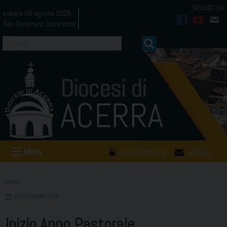
Skip
sabato 08 agosto 2026
to
San Domenico, sacerdote
facebook
youtub
mai
content
Menu
AREA RISERVATA
WEBMAIL
EVENTI
26 SETTEMBRE 2016
Inizio Anno Pastorale