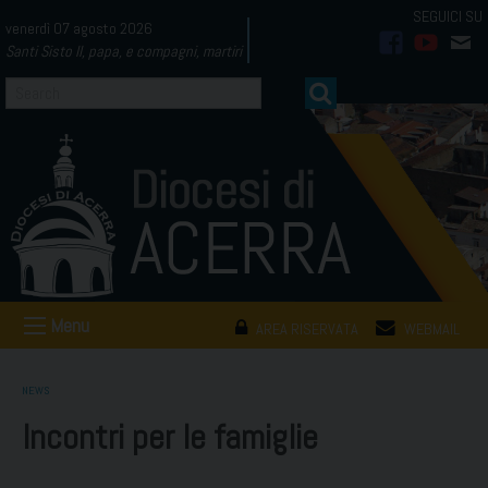
Skip
venerdì 07 agosto 2026
to
Santi Sisto II, papa, e compagni, martiri
facebook
youtub
mai
content
Menu
AREA RISERVATA
WEBMAIL
NEWS
Incontri per le famiglie