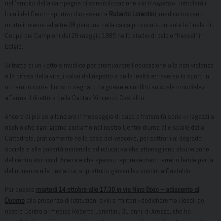
nell’ambito della campagna di sensibilizzazione «
Io ti rispetto
», intitolerà i
locali del Centro sportivo diocesano a
Roberto Lorentini
, medico toscano
morto insieme ad altre 38 persone nella calca provocata durante la finale di
Coppa dei Campioni del 29 maggio 1985 nello stadio di calcio “Heysel” in
Belgio.
Si tratta di un «atto simbolico per promuovere l’educazione alla non violenza
e la difesa della vita, i valori del rispetto e della lealtà attraverso lo sport, in
un tempo come il nostro segnato da guerre e conflitti su scala mondiale»
afferma il direttore della Caritas Vincenzo Castaldo.
Ancora di più se a lanciare il messaggio di pace e fraternità sono «i ragazzi a
rischio che ogni giorno aiutiamo nel nostro Centro diurno alle spalle della
Cattedrale, praticamente nella casa del vescovo, per sottrarli al degrado
sociale e alla povertà materiale ed educativa che attanagliano alcune zone
del centro storico di Acerra e che spesso rappresentano terreno fertile per la
delinquenza e la devianza, soprattutto giovanile» continua Castaldo.
Per questo
martedì 14 ottobre alle 17.30 in via Nino Bixio – adiacente al
Duomo
alla presenza di Istituzioni civili e militari «dedicheremo i locali del
nostro Centro al medico Roberto Lorentini, 31 anni, di Arezzo, che ha