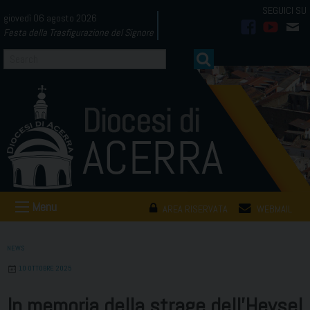
Skip
giovedì 06 agosto 2026
to
Festa della Trasfigurazione del Signore
facebook
youtub
mai
content
Menu
AREA RISERVATA
WEBMAIL
NEWS
10 OTTOBRE 2025
In memoria della strage dell’Heysel