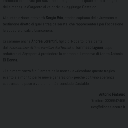
immolato la sua vita per salvarne altre, gesto per il quale è stato insignito
della medaglia d’argento al valor civile» aggiunge Castaldo.
Alla intitolazione interverrà
Sergio Brio
, storico capitano della Juventus e
testimone diretto di quella tragica serata, che rappresenterà per l’occasione
la squadra di calcio bianconera.
Ci saranno anche
Andrea Lorentini
, figlio di Roberto, presidente
dell’
Associazione Vittime Familiari dell’Heysel
, e
Tommaso Liguori
, capo
redattore di
Sky
sport. A presiedere la cerimonia il vescovo di Acerra
Antonio
Di Donna
.
«La dimenticanza è più amara della morte» e «ricordare questo tragico
evento sia monito per le nuove generazioni» perché coltivino speranza,
costruiscano pace e vera umanità» conclude Castaldo.
Antonio Pintauro
Direttore 3336642406
ucs@diocesiacerra.it
——————————————————————————————
———————————————————————–