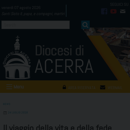
Skip
venerdì 07 agosto 2026
to
Santi Sisto II, papa, e compagni, martiri
facebook
youtub
mai
content
Menu
AREA RISERVATA
WEBMAIL
NEWS
24 LUGLIO 2018
Il viaggio della vita e della fede