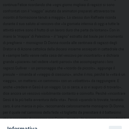
continua Felice ricordando che «ogni giorno migliaia di ragazzi si sono
confrontati con il “viaggio” aiutato da animatori preparati attraverso tre
incontri di formazione tenuti a maggio». Lo stesso don Raffaele ricorda
durante il suo saluto al vescovo che «la giornata intensa di oggi e tutte le
attività estive sono il frutto di un lavoro duro che parte da lontano».Con in
mano la “mappa” di Palestina – il “segno” estratto dal baule per il momento
di preghiera – monsignor Di Donna ricorda alle centinaia di ragazzi degli
Oratori e di Azione cattolica della diocesi insieme assiepati in cattedrale che
è «sempre bello venire nella casa del vescovo per incontrarlo» e dichiara
grande «piacere» nel vedere «tanti parroci» che accompagnano i loro
ragazzi.Gulliver – un personaggio che «ricordo da piccolo», aggiunge il
presule – rimanda al «viaggio di ciascuno», anche il mio, perché la «vita è un
viaggio», un mettersi «in cammino» con un «obiettivo» da raggiungere. E
anche «credere in Gesù è un viaggio. Lo si cerca, e io vi auguro di trovarlo»,
dice ancora un vescovo visibilmente contento e coinvolto. Perché «incontrare
Gesù è la più bella avventura della vita». Perciò «quando lo trovate, tenetelo
caro, è una marcia in più», raccomanda calorosamente monsignor Di Donna,
per il quale nel cammino della fede «il biglietto da prenotare è il battesimo
che ci consente di viaggiare con Gesù», mentre «la mappa per non perderci è
la Scrittura, la parola di Dio che ci dice dove andare».In questo viaggio che
Informativa