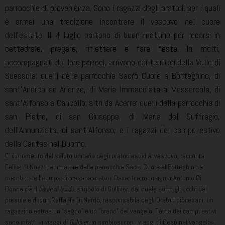
parrocchie di provenienza. Sono i ragazzi degli oratori, per i quali
è ormai una tradizione incontrare il vescovo nel cuore
dell’estate. Il 4 luglio partono di buon mattino per recarsi in
cattedrale, pregare, riflettere e fare festa. In molti,
accompagnati dai loro parroci, arrivano dai territori della Valle di
Suessola: quelli della parrocchia Sacro Cuore a Botteghino, di
sant’Andrea ad Arienzo, di Maria Immacolata a Messercola, di
sant’Alfonso a Cancello; altri da Acerra: quelli della parrocchia di
san Pietro, di san Giuseppe, di Maria del Suffragio,
dell’Annunziata, di sant’Alfonso, e i ragazzi del campo estivo
della Caritas nel Duomo.
E’ il momento del saluto unitario degli oratori estivi al vescovo, racconta
Felice di Nuzzo, animatore della parrocchia Sacro Cuore al Botteghino e
membro dell’equipe diocesana oratori. Davanti a monsignor Antonio Di
Donna c’è il
baule di bordo
, simbolo di Gulliver, dal quale sotto gli occhi del
presule e di don Raffaele Di Nardo, responsabile degli Oratori diocesani, un
ragazzino estrae un “segno” e un “brano” del vangelo. Tema dei campi estivi
sono infatti «i viaggi di
Gulliver
, in simbiosi con i viaggi di Gesù nel vangelo»,