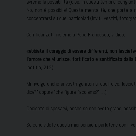
avremo la possibilità (cioè, in questi tempi di congiun
No, non è possibile! Questa mentalità, che porta a 
concentrarsi su quei particolari (inviti, vestiti, fotog
Cari fidanzati, insieme a Papa Francesco, vi dico,
«abbiate il coraggio di essere differenti, non lasciat
l’amore che vi unisce, fortificato e santificato dall
laetitia, 212).
Mi rivolgo anche ai vostri genitori ai quali dico: lascia
dice?” oppure “che figura facciamo?” …).
Decidete di sposarvi, anche se non avete grandi possibi
Se condividete questi miei pensieri, parlatene con il v