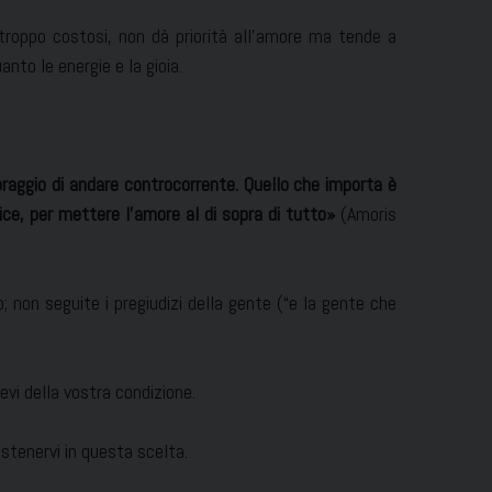
troppo costosi, non dà priorità all’amore ma tende a
nto le energie e la gioia.
coraggio di andare controcorrente. Quello che importa è
lice, per mettere l’amore al di sopra di tutto»
(Amoris
rio; non seguite i pregiudizi della gente (“e la gente che
evi della vostra condizione.
ostenervi in questa scelta.