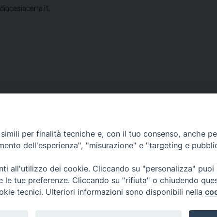
ocesiacerra.it.
Condividi…
imili per finalità tecniche e, con il tuo consenso, anche per 
amento dell'esperienza", "misurazione" e "targeting e pubbli
i all'utilizzo dei cookie. Cliccando su "personalizza" puoi
re le tue preferenze. Cliccando su "rifiuta" o chiudendo que
okie tecnici. Ulteriori informazioni sono disponibili nella
coo