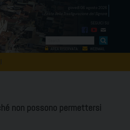
giovedì 06 agosto 2026
Festa della Trasfigurazione del Signore
facebook
youtube
mail
AREA RISERVATA
WEBMAIL
I
erché non possono permettersi