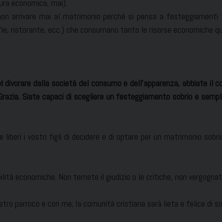
tura economica, mai).
non arrivare mai al matrimonio perché si pensa a festeggiamenti 
rafie, ristorante, ecc.) che consumano tanto le risorse economiche qua
evi divorare dalla società del consumo e dell’apparenza, abbiate il 
a Grazia. Siate capaci di scegliere un festeggiamento sobrio e semp
te liberi i vostri figli di decidere e di optare per un matrimonio sob
lità economiche. Non temete il giudizio o le critiche, non vergognat
ostro parroco e con me; la comunità cristiana sarà lieta e felice di s