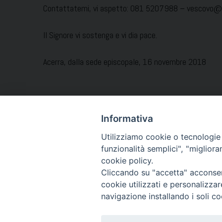
Contattatemi, vi aspetto: 081 5207988 – vescovo@di
Il Signore vi sostenga e vi dia pace.
Acerra, dalla sede episcopale, 16 novembre 2018
Informativa
Utilizziamo cookie o tecnologie s
funzionalità semplici", "miglior
cookie policy.
Cliccando su "accetta" acconsent
cookie utilizzati e personalizza
navigazione installando i soli co
199_CoppieConviventi