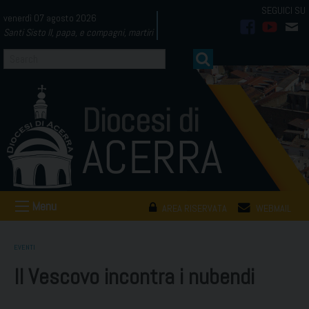
Skip
venerdì 07 agosto 2026
to
Santi Sisto II, papa, e compagni, martiri
facebook
youtub
mai
content
Menu
AREA RISERVATA
WEBMAIL
EVENTI
Il Vescovo incontra i nubendi