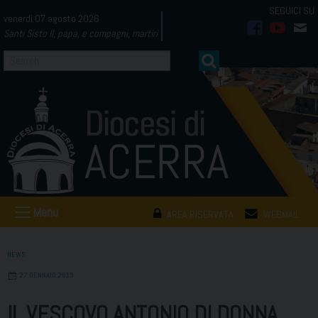
Skip
venerdì 07 agosto 2026
to
Santi Sisto II, papa, e compagni, martiri
facebook
youtub
mai
content
Menu
AREA RISERVATA
WEBMAIL
NEWS
27 GENNAIO 2015
IL VESCOVO ANTONIO DI DONNA