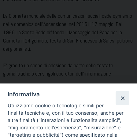
La Giornata mondiale delle comunicazioni sociali cade ogni anno
nella domenica dell’Ascensione, nel 2015 il 17 maggio. Dal
1986, la Santa Sede diffonde il Messaggio del Papa per la
Giornata il 24 gennaio, festa di San Francesco di Sales, patrono
dei giornalisti.
E’ gradito un cenno di adesione da parte delle testate
giornalistiche o dei singoli operatori dell’informazione
Informativa
Antonio Pintauro
Utilizziamo cookie o tecnologie simili per
Direttore UCS Diocesi di Acerra
finalità tecniche e, con il tuo consenso, anche per
3336642406 ucs@diocesiacerra.it
altre finalità ("interazioni e funzionalità semplici",
"miglioramento dell'esperienza", "misurazione" e
"targeting e pubblicità") come specificato nella
Condividi…