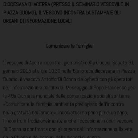
DIOCESANA DI ACERRA (PRESSO IL SEMINARIO VESCOVILE IN
PIAZZA DUOMO), IL VESCOVO INCONTRA LA STAMPA E GLI
ORGANI DI INFORMAZIONE LOCALI
Comunicare la famiglia
Il vescovo di Acerra incontra i giornalisti della diocesi. Sabato 31
gennaio 2015 alle ore 10.30 nella Biblioteca diocesana in Piazza
Duomo, il vescovo Antonio Di Donna dialogherà con gli operatori
dell’informazione a partire dal Messaggio di Papa Francesco per
la 49a Giornata mondiale delle comunicazioni sociali sul tema
«Comunicare la famiglia: ambiente privilegiato dell’incontro
nella gratuità dell’amore». Insediatosi da poco più di un anno,
l’incontro è tradizionalmente anche l’occasione in cui il vescovo
Di Donna si confronta con gli organi dell’informazione sulla vita
della Chiesa e dei comuni della diocesi di Acerra.