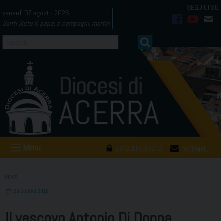
Skip
venerdì 07 agosto 2026
to
Santi Sisto II, papa, e compagni, martiri
facebook
youtub
mai
content
Menu
AREA RISERVATA
WEBMAIL
NEWS
25 GIUGNO 2018
Il vescovo Antonio Di Donna