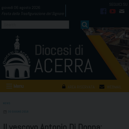
Skip
giovedì 06 agosto 2026
to
Festa della Trasfigurazione del Signore
facebook
youtub
mai
content
Menu
AREA RISERVATA
WEBMAIL
NEWS
30 GIUGNO 2018
Il vescovo Antonio Di Donna: