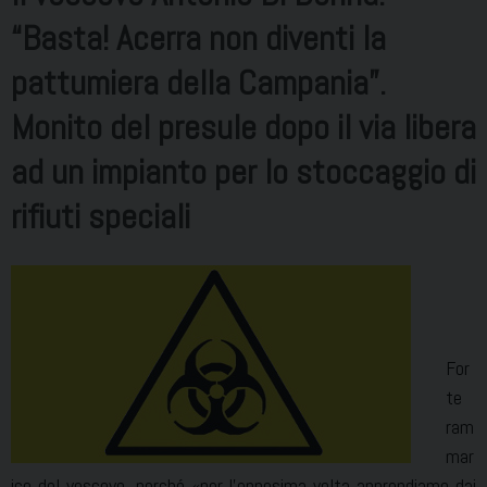
“Basta! Acerra non diventi la
pattumiera della Campania”.
Monito del presule dopo il via libera
ad un impianto per lo stoccaggio di
rifiuti speciali
For
te
ram
mar
ico del vescovo, perché «per l’ennesima volta apprendiamo dai