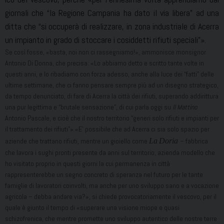
giornali che “la Regione Campania ha dato il via libera” ad una
ditta che “si occuperà di realizzare, in zona industriale di Acerra
un impianto in grado di stoccare i cosiddetti rifiuti speciali”».
Se così fosse, «basta, noi non ci rassegniamo!», ammonisce monsignor
Antonio Di Donna, che precisa: «Lo abbiamo detto e scritto tante volte in
questi anni, e lo ribadiamo con forza adesso, anche alla luce dei “fatti” delle
ultime settimane, che ci fanno pensare sempre più ad un disegno strategico,
da tempo denunciato, di fare di Acerra la città dei rifiuti, superando addirittura
una pur legittima e “brutale sensazione”, di cui parla oggi su
Il Mattino
Antonio Pascale, e cioè che il nostro territorio “generi solo rifiuti e impianti per
il trattamento dei rifiuti”».«E’ possibile che ad Acerra ci sia solo spazio per
aziende che trattano rifiuti, mentre un gioiello come
La
Doria
– fabbrica
che lavora i sughi pronti presente da anni sul territorio, azienda modello che
ho visitato proprio in questi giorni la cui permanenza in città
rappresenterebbe un segno concreto di speranza nel futuro per le tante
famiglie di lavoratori coinvolti, ma anche per uno sviluppo sano e a vocazione
agricola – debba andare via?», si chiede provocatoriamente il vescovo, per il
quale è giunto il tempo di «superare una visione miope e quasi
schizofrenica, che mentre promette uno sviluppo autentico delle nostre terre