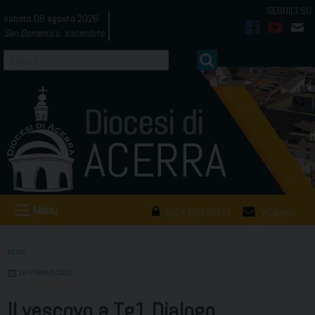
Skip
sabato 08 agosto 2026
to
San Domenico, sacerdote
facebook
youtub
mai
content
Menu
AREA RISERVATA
WEBMAIL
NEWS
10 GENNAIO 2020
Il vescovo a Tg1 Dialogo