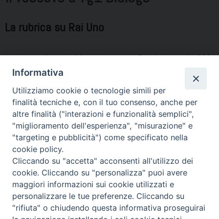
La rubrica su Rai Uno
La mattina di sabato 11 gennaio, dopo il Telegiornale delle 8.00,
monsignor Antonio Di Donna parla della nostra terra a TG1
Informativa
Dialogo “Proteggiamo la bellezza”, la rubrica di Piero Damosso
Utilizziamo cookie o tecnologie simili per
su Rai Uno, con il commento di padre Enzo Fortunato.
finalità tecniche e, con il tuo consenso, anche per
Guarda il Videohttps://www.raiplay.it/video/2020/01/tg1-dialogo-4e770bdc-
altre finalità ("interazioni e funzionalità semplici",
c703-4590-90bc-e51a34acc69e.html
"miglioramento dell'esperienza", "misurazione" e
"targeting e pubblicità") come specificato nella
Condividi…
cookie policy.
Cliccando su "accetta" acconsenti all'utilizzo dei
cookie. Cliccando su "personalizza" puoi avere
maggiori informazioni sui cookie utilizzati e
personalizzare le tue preferenze. Cliccando su
"rifiuta" o chiudendo questa informativa proseguirai
Piazza Duomo 7 - 80011 Acerra (NA) - Tel/Fax 081 5209329 -