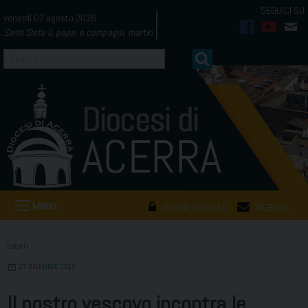
Skip
venerdì 07 agosto 2026
to
Santi Sisto II, papa, e compagni, martiri
facebook
youtub
mai
content
Menu
AREA RISERVATA
WEBMAIL
EVENTI
27 DICEMBRE 2018
Il nostro vescovo incontra le