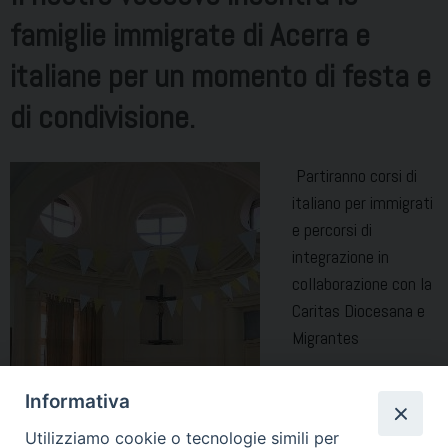
famiglie immigrate di Acerra e
italiane per un momento di festa e
di condivisione.
Partiranno corsi di
italiano per immigrati
e percorsi di
integrazione in
collaborazione con la
Caritas Diocesana e
Migrantes
Informativa
Utilizziamo cookie o tecnologie simili per