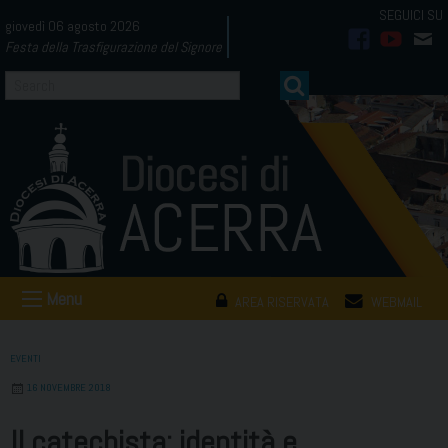
Skip
giovedì 06 agosto 2026
to
Festa della Trasfigurazione del Signore
facebook
youtub
mai
content
Menu
AREA RISERVATA
WEBMAIL
EVENTI
16 NOVEMBRE 2018
Il catechista: identità e