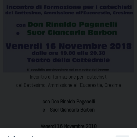
Incontro di formazione per i catechisti
del Battesimo, Ammissione all’Eucarestia, Cresima
con Don Rinaldo Paganelli
e Suor Giancarla Barbon
Venerdì 16 Novembre 2018