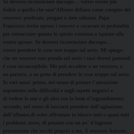
Se dovessi ricominciare daccapo… vorrei essere più
fedele a quello che sant’Alfonso delinea come compito del
vescovo: predicare, pregare e dare udienza. Papa
Francesco invita spesso i vescovi a «scavare in profondità
per rintracciare quanto lo spirito continua a ispirare alla
vostra sposa». Se dovessi ricominciare daccapo…
vorrei prendere le cose non troppo sul serio. Mi spiego:
che un vescovo non prenda sul serio i suoi doveri pastorali
è cosa inconcepibile. Ma può accadere a un vescovo, a
un parroco, a un prete di prendere le cose troppo sul serio.
In vari sensi: primo, nel senso di portare l’attenzione
soprattutto sulle difficoltà e sugli aspetti negativi e
di vedere le une e gli altri con la lente d’ingrandimento;
secondo, nel senso di lasciarsi prendere dall’agitazione,
dall’affanno,di voler affrontare in blocco tutti o quasi tutti
i problemi; terzo, di pensare con un po’ d’ingenua
presunzione che tocchi proprio a me, il vescovo Antonio,