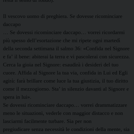
Il vescovo uomo di preghiera. Se dovesse ricominciare
daccapo
… Se dovessi ricominciare daccapo… vorrei ricordarmi
più spesso dell’esortazione che mi ripete ogni martedì
della seconda settimana il salmo 36: «Confida nel Signore
e fa’ il bene: abiterai la terra e vi pascolerai con sicurezza.
Cerca la gioia nel Signore: esaudirà i desideri del tuo
cuore. Affida al Signore la tua via, confida in Lui ed Egli
agirà: farà brillare come luce la tua giustizia, il tuo diritto
come il mezzogiorno. Sta’ in silenzio davanti al Signore e
spera in lui».
Se dovessi ricominciare daccapo… vorrei drammatizzare
meno le situazioni, vederle con maggior distacco e non
lasciarmi facilmente turbare. Sia per non
pregiudicare senza necessità le condizioni della mente, sia