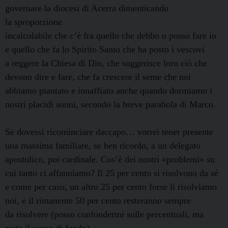
governare la diocesi di Acerra dimenticando
la sproporzione
incalcolabile che c’è fra quello che debbo o posso fare io
e quello che fa lo Spirito Santo che ha posto i vescovi
a reggere la Chiesa di Dio, che suggerisce loro ciò che
devono dire e fare, che fa crescere il seme che noi
abbiamo piantato e innaffiato anche quando dormiamo i
nostri placidi sonni, secondo la breve parabola di Marco.
Se dovessi ricominciare daccapo… vorrei tener presente
una massima familiare, se ben ricordo, a un delegato
apostolico, poi cardinale. Cos’è dei nostri «problemi» su
cui tanto ci affanniamo? Il 25 per cento si risolvono da sé
e come per caso, un altro 25 per cento forse li risolviamo
noi, e il rimanente 50 per cento resteranno sempre
da risolvere (posso confondermi sulle percentuali, ma
resta il senso di fondo).