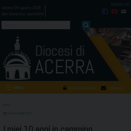
Skip
sabato 08 agosto 2026
to
San Domenico, sacerdote
facebook
youtub
mai
content
Menu
AREA RISERVATA
WEBMAIL
NEWS
24 NOVEMBRE 2017
I miei 10 anni in cammino