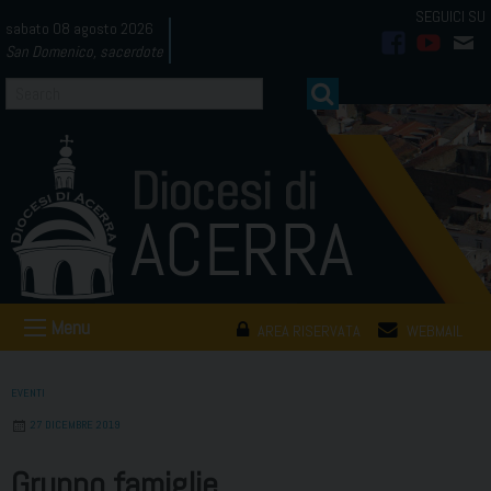
Skip
sabato 08 agosto 2026
to
San Domenico, sacerdote
facebook
youtub
mai
content
Menu
AREA RISERVATA
WEBMAIL
EVENTI
27 DICEMBRE 2019
Gruppo famiglie