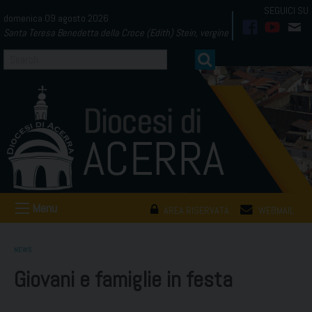
Skip
domenica 09 agosto 2026
to
Santa Teresa Benedetta della Croce (Edith) Stein, vergine
facebook
youtub
mai
content
Menu
AREA RISERVATA
WEBMAIL
NEWS
Giovani e famiglie in festa