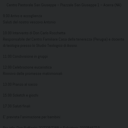
Centro Pastorale San Giuseppe – Piazzale San Giuseppe 1 – Acerra (NA)
9.00 Arrivo e accoglienza
Saluti del nostro vescovo Antonio
10.00 Intervento di Don Carlo Rocchetta
Responsabile del Centro Familiare Casa della tenerezza (Perugia) e docente
di teologia presso lo Studio Teologico di Assisi.
11.00 Condivisione in gruppi
12.00 Celebrazione eucaristica
Rinnovo delle promesse matrimoniali
13.00 Pranzo al sacco
15.00 Scketch e giochi
17.30 Saluti finali
E’ prevista l’animazione per bambini
Per info: Don Raffaele: 3272357288 – Salvatore: 3333546710