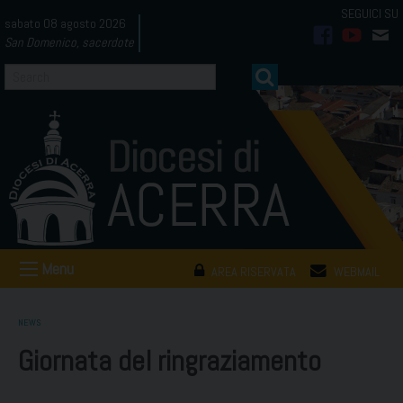
Skip
sabato 08 agosto 2026
to
San Domenico, sacerdote
facebook
youtub
mai
content
Menu
AREA RISERVATA
WEBMAIL
NEWS
Giornata del ringraziamento