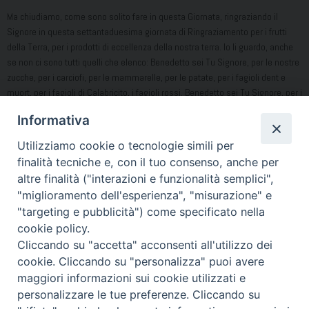
Ma chiudiamo, come sono solito fare in questa Giornata, ringraziando il
Signore in questa settantaduesima giornata di Ringraziamento per i frutti
della Terra, per i prodotti di eccellenza della nostra terra. Io li guardo, anche
se non ci sono tutti quelli che elenco: Benedetto sei Tu Signore, per le nostre
zucche, per i carciofi, per le mammarelle, per le patate, per i fagioli dent e
muort, per i fagioli di Calabricito, i fagioli rossi. Benedetto sei Tu Signore, per i
pomodori San Marzano, le melenzane, le scarole, le bietole, i peperoni, il
Informativa
cavolo torzella. Ho mancato i finocchi, li ho qui davanti a me.
Utilizziamo cookie o tecnologie simili per
Benedetto sei Tu Signore, per tutto questo sii Benedetto nei secoli, oggi e
finalità tecniche e, con il tuo consenso, anche per
sempre, amen!
altre finalità ("interazioni e funzionalità semplici",
Condividi…
"miglioramento dell'esperienza", "misurazione" e
"targeting e pubblicità") come specificato nella
cookie policy.
Cliccando su "accetta" acconsenti all'utilizzo dei
cookie. Cliccando su "personalizza" puoi avere
Omelia 13 Novembre Ringraziamento
maggiori informazioni sui cookie utilizzati e
personalizzare le tue preferenze. Cliccando su