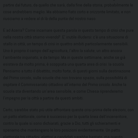
partire dal futuro, da quello che sarà, dalla fine della storia, probabilmente le
cose andrebbero meglio. Ma abbiamo fiato corto e orizzonte limitato, e non
riusciamo a vedere al di là della punta del nostro naso.
E ad Acerra? Come incarnare questa parola in questo tempo di crisi che pure
nella nostra città stiamo vivendo? E’ inutile illudersi: c’è una situazione di
stallo in città, un tempo di crisi in quattro ambiti particolarmente sensibili.
Uno è proprio il campo dell’agricoltura, l’altro la salute; un altro ancora
l’ambiente inquinato, e da tempo. Ma in queste settimane, anche se già
esisteva da molto prima, è scoppiata una quarta area di crisi: la scuola.
Pensiamo a tutto il dibattito, molto forte, di questi giorni sulla destinazione
del Primo circolo, sulle scuole che non trovano spazio, sulla possibilità di
ospitare il Commissariato cittadino all’interno del Primo circolo. Anche la
scuola sta diventando un’area sensibile, e come Chiesa riprenderemo
l’impegno per la città a partire da questi ambiti.
Certo, sarebbe stato più utile affrontare queste crisi prima delle elezioni, con
un patto elettorale, come è successo per la quarta linea dell’inceneritore,
contro la quale si sono dichiarati, grazie a Dio, tutti gli schieramenti e
speriamo che mantengano le loro posizioni evidentemente. Un patto
elettorale tra cittadini, elettori e candidati sarebbe bastato, ma questo