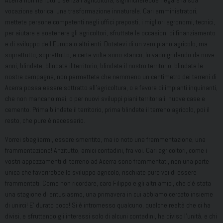
Acerra non ha futuro senza l’agricoltura, significherebbe negare la sua
vocazione storica, una trasformazione innaturale. Cari amministratori,
mettete persone competenti negli uffici preposti, i migliori agronomi, tecnici,
per aiutare e sostenere gli agricoltori, sfruttate le occasioni di finanziamento
e di sviluppo dell’Europa o altri enti. Dotatevi di un vero piano agricolo, ma
soprattutto, soprattutto, e certe volte sono stanco, lo vado gridando da nove
anni, blindate, blindate il territorio, blindate il nostro territorio, blindate le
nostre campagne, non permettete che nemmeno un centimetro dei terreni di
Acerra possa essere sottratto all’agricoltura, o a favore di impianti inquinanti,
che non mancano mai, o per nuovi sviluppi piani territoriali, nuove case e
cemento. Prima blindate il territorio, prima blindate il terreno agricolo, poi il
resto, che pure è necessario.
Vorrei sbagliarmi, essere smentito, ma io noto una frammentazione, una
frammentazione! Anzitutto, amici contadini, fra voi. Cari agricoltori, come i
vostri appezzamenti di terreno ad Acerra sono frammentati, non una parte
unica che favorirebbe lo sviluppo agricolo, rischiate pure voi di essere
frammentati. Come non ricordare, caro Filippo e gli altri amici, che c’è stata
una stagione di entusiasmo, una primavera in cui abbiamo cercato insieme
di unirci! E’ durato poco! Si è intromesso qualcuno, qualche realtà che ci ha
divisi, e sfruttando gli interessi solo di alcuni contadini, ha diviso l’unità, e chi