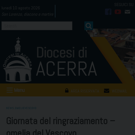
Skip
lunedì 10 agosto 2026
to
San Lorenzo, diacono e martire
facebook
youtub
mai
content
Menu
AREA RISERVATA
WEBMAIL
NEWS
,
OMELIEVESCOVO
Giornata del ringraziamento –
omelia del Vescovo