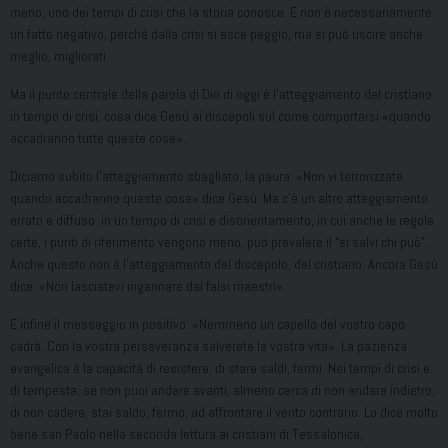
meno, uno dei tempi di crisi che la storia conosce. E non è necessariamente
un fatto negativo, perché dalla crisi si esce peggio, ma si può uscire anche
meglio, migliorati.
Ma il punto centrale della parola di Dio di oggi è l’atteggiamento del cristiano
in tempo di crisi, cosa dice Gesù ai discepoli sul come comportarsi «quando
accadranno tutte queste cose».
Diciamo subito l’atteggiamento sbagliato, la paura: «Non vi terrorizzate
quando accadranno queste cose» dice Gesù. Ma c’è un altro atteggiamento
errato e diffuso: in un tempo di crisi e disorientamento, in cui anche le regole
certe, i punti di riferimento vengono meno, può prevalere il “si salvi chi può”.
Anche questo non è l’atteggiamento del discepolo, del cristiano. Ancora Gesù
dice: «Non lasciatevi ingannare dai falsi maestri».
E infine il messaggio in positivo: «Nemmeno un capello del vostro capo
cadrà. Con la vostra perseveranza salverete la vostra vita». La pazienza
evangelica è la capacità di resistere, di stare saldi, fermi. Nei tempi di crisi e
di tempesta, se non puoi andare avanti, almeno cerca di non andare indietro,
di non cadere; stai saldo, fermo, ad affrontare il vento contrario. Lo dice molto
bene san Paolo nella seconda lettura ai cristiani di Tessalonica,