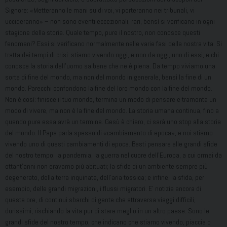
Signore: «Metteranno le mani su di voi, vi porteranno nei tribunali, vi
uccideranno» – non sono eventi eccezionali, rari, bensì si verificano in ogni
stagione della storia. Quale tempo, pure il nostro, non conosce questi
fenomeni? Essi si verificano normalmente nelle varie fasi della nostra vita. Si
tratta dei tempi di crisi: stiamo vivendo oggi, e non da oggi, uno di essi, e chi
conosce la storia dell’uomo sa bene che ne è piena. Da tempo viviamo una
sorta di fine del mondo, ma non del mondo in generale, bensì la fine di un
mondo. Parecchi confondono la fine del loro mondo con la fine del mondo.
Non è così: finisce il tuo mondo, termina un modo di pensare e tramonta un
modo di vivere, ma non è la fine del mondo. La storia umana continua, fino a
quando pure essa avrà un termine. Gesù è chiaro, ci sarà uno stop alla storia
del mondo. Il Papa parla spesso di «cambiamento di epoca», e noi stiamo
vivendo uno di questi cambiamenti di epoca. Basti pensare alle grandi sfide
del nostro tempo: la pandemia, la guerra nel cuore dell’Europa, a cui ormai da
ottant’anni non eravamo più abituati; la sfida di un ambiente sempre più
degenerato, della terra inquinata, dell’aria tossica; e infine, la sfida, per
esempio, delle grandi migrazioni, i flussi migratori. E’ notizia ancora di
queste ore, di continui sbarchi di gente che attraversa viaggi difficili,
durissimi, rischiando la vita pur di stare meglio in un altro paese. Sono le
grandi sfide del nostro tempo, che indicano che stiamo vivendo, piaccia o