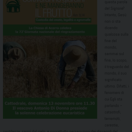
questa parola
del Signore?
Intanto, Gesù
non ci sta
dicendo
qualcosa sulla
fine del
mondo,
semmai sul
fine, lo scopo,
il traguardo del
mondo, il suo
significato
ultimo. Difatti, i
fenomeni di
cui Egli sta
parlando –
catastrofi,
terremoti,
carestie,
pestilenze, segni dal cielo, e soprattutto persecuzioni dei discepoli del