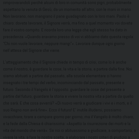
rimproverandoli perché alcuni di loro in comunità sono pigri, probabilmente
aspettano la venuta di Gesù, da un momento all’altro, con le mani in mano.
Non lavorano, non mangiano il pane guadagnato con le loro mani. Paolo è
chiaro: dovete lavorare, il Signore verrà, ma fino a quel momento voi dovete
fare il vostro compito. E ricorda loro una legge che egli stesso ha dato in
precedenza: «Quando eravamo presso di voi vi abbiamo dato questa regola:
“Chi non vuole lavorare, neppure mangi”». Lavorare dunque ogni giorno
nell’attesa del Signore che viene.
L’atteggiamento che il Signore chiede in tempo di crisi, come lo è anche
come il nostro, è guardare le cose, la vita e la storia, a partire dalla fine. Noi
siamo abituati a partire dal passato, alla scuola elementare ci hanno
insegnato i tre tempi del verbo, incominciando dal passato, presente e
futuro. Secondo il Vangelo è l’opposto: guardare le cose del presente a
partire dal futuro, guardare la storia e vivere la nostra vita a partire da quello
che sarà. E che cosa avverrà? «Di nuovo verrà a giudicare i vivi e i morti, e il
suo Regno non avrà fine». Ecco il futuro! E’ inutile illudersi, possiamo
vivacchiare, tirare a campare giorno per giorno, ma il Vangelo è molto chiaro,
e la fede della Chiesa è chiarissima: «Aspetto la risurrezione dei morti e la
vita del mondo che verrà». Se noi ci abituassimo a giudicare, a comportarci, a
vivere la vita, a fare le nostre scelte, a elaborare i nostri criteri di giudizio a