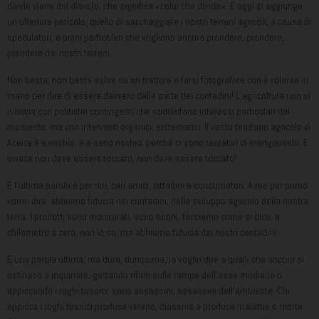
divide viene dal diavolo, che significa «colui che divide». E oggi si aggiunge
un ulteriore pericolo, quello di saccheggiare i nostri terreni agricoli, a causa di
speculatori, e piani particolari che vogliono ancora prendere, prendere,
prendere dai nostri terreni.
Non basta, non basta salire su un trattore e farsi fotografare con il volante in
mano per dire di essere davvero dalla parte dei contadini! L’agricoltura non si
rilancia con politiche contingenti che soddisfano interessi particolari del
momento, ma con interventi organici, sistematici. Il vasto territorio agricolo di
Acerra è a rischio, è a serio rischio, perché ci sono tentativi di mangiarselo. E
invece non deve essere toccato, non deve essere toccato!
E l’ultima parola è per noi, cari amici, cittadini e consumatori. A me per primo
vorrei dire: abbiamo fiducia nei contadini, nello sviluppo agricolo della nostra
terra. I prodotti sono monitorati, sono buoni, facciamo come si dice, a
chilometro a zero, non lo so, ma abbiamo fiducia dei nostri contadini.
E una parola ultima, ma dura, durissima, la voglio dire a quelli che ancora si
ostinano a inquinare, gettando rifiuti sulle rampe dell’asse mediano o
appiccando i roghi tossici: sono assassini, assassini dell’ambiente. Chi
appicca i roghi tossici produce veleno, diossina e produce malattie e morte.