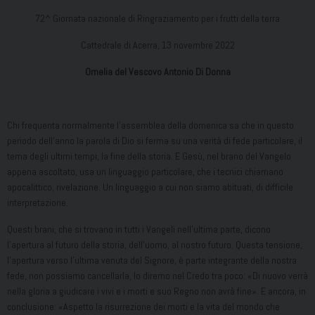
72^ Giornata nazionale di Ringraziamento per i frutti della terra
Cattedrale di Acerra, 13 novembre 2022
Omelia del Vescovo Antonio Di Donna
Chi frequenta normalmente l’assemblea della domenica sa che in questo
periodo dell’anno la parola di Dio si ferma su una verità di fede particolare, il
tema degli ultimi tempi, la fine della storia. E Gesù, nel brano del Vangelo
appena ascoltato, usa un linguaggio particolare, che i tecnici chiamano
apocalittico, rivelazione. Un linguaggio a cui non siamo abituati, di difficile
interpretazione.
Questi brani, che si trovano in tutti i Vangeli nell’ultima parte, dicono
l’apertura al futuro della storia, dell’uomo, al nostro futuro. Questa tensione,
l’apertura verso l’ultima venuta del Signore, è parte integrante della nostra
fede, non possiamo cancellarla, lo diremo nel Credo tra poco: «Di nuovo verrà
nella gloria a giudicare i vivi e i morti e suo Regno non avrà fine». E ancora, in
conclusione: «Aspetto la risurrezione dei morti e la vita del mondo che