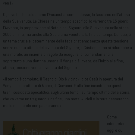
verrà».
Ogni volta che celebriamo l’Eucaristia, come adesso, lo facciamo nell’attesa
della Sua venuta. La Chiesa ha un tempo specifico, lo vivremo tra 15 giorni:
l’Avvento, in preparazione al Natale del Signore, alla Sua venuta nella storia
2000 anni fa, ma anche alla Sua ultima venuta, alla fine dei tempi. Dunque, è
un tema cruciale, determinante della fede cristiana: senza questa tensione,
senza questa attesa della venuta del Signore, il Cristianesimo si ridurrebbe a
una morale, un insieme di regole da eseguire, di comandamenti, e
soprattutto a una dottrina umana. Il Vangelo è invece, dall’inizio alla fine,
attesa, tensione verso la venuta del Signore.
«Il tempo è compiuto, il Regno di Dio è vicino», dice Gesù in apertura del
Vangelo, soprattutto di Marco, di Giovanni. E alla fine incontriamo questi
brani, cosiddetti apocalittici, sugli ultimi tempi, sul tempo ultimo della storia,
che va verso un traguardo, una fine, una meta: «I cieli e la terra passeranno,
ma le mie parole non passeranno».
Come
interpretare
oggi e qui