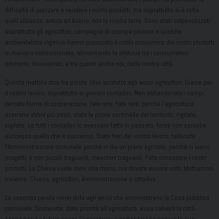
difficoltà di piazzare e vendere i nostri prodotti, ma soprattutto si è rotta
quell’alleanza, antica ad Acerra, con la madre terra. Sono stati colpevolizzati
soprattutto gli agricoltori, campagne di stampa pilotate e qualche
ambientalista ingenuo hanno provocato il crollo economico dei nostri prodotti
in maniera indiscriminata, alimentando la sfiducia tra i consumatori,
intimoriti, disorientati, e tra questi anche noi, della nostra città.
Questa mattina dico tre parole. Una anzitutto agli amici agricoltori. Grazie per
il vostro lavoro, soprattutto ai giovani contadini. Non abbandonate i campi,
cercate forme di cooperazione, fate rete, fate rete, perché l’agricoltura
acerrana abbia più peso, siate le prime sentinelle del territorio, vigilate,
vigilate: se tutti i contadini lo avessero fatto in passato, forse non sarebbe
successo quello che è successo. Siate fieri del vostro lavoro, tallonate
l’Amministrazione comunale perché vi dia un piano agricolo, perché ci siano
progetti, e non piccoli traguardi, meschini traguardi. Fate conoscere i vostri
prodotti. La Chiesa vuole darvi una mano, ma dovete essere uniti. Mettiamoci
insieme: Chiesa, agricoltori, Amministrazione e cittadini.
La seconda parola vorrei dirla agli amici che amministrano la Cosa pubblica
comunale. Sostenete, date priorità all’agricoltura, essa salverà la città.