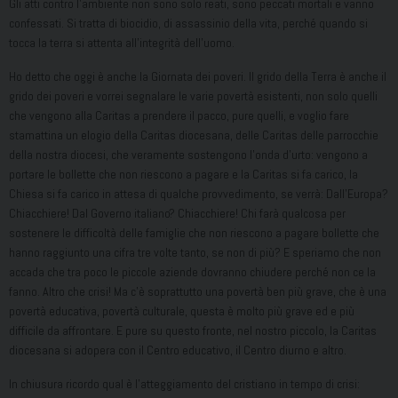
Gli atti contro l’ambiente non sono solo reati, sono peccati mortali e vanno
confessati. Si tratta di biocidio, di assassinio della vita, perché quando si
tocca la terra si attenta all’integrità dell’uomo.
Ho detto che oggi è anche la Giornata dei poveri. Il grido della Terra è anche il
grido dei poveri e vorrei segnalare le varie povertà esistenti, non solo quelli
che vengono alla Caritas a prendere il pacco, pure quelli, e voglio fare
stamattina un elogio della Caritas diocesana, delle Caritas delle parrocchie
della nostra diocesi, che veramente sostengono l’onda d’urto: vengono a
portare le bollette che non riescono a pagare e la Caritas si fa carico, la
Chiesa si fa carico in attesa di qualche provvedimento, se verrà: Dall’Europa?
Chiacchiere! Dal Governo italiano? Chiacchiere! Chi farà qualcosa per
sostenere le difficoltà delle famiglie che non riescono a pagare bollette che
hanno raggiunto una cifra tre volte tanto, se non di più? E speriamo che non
accada che tra poco le piccole aziende dovranno chiudere perché non ce la
fanno. Altro che crisi! Ma c’è soprattutto una povertà ben più grave, che è una
povertà educativa, povertà culturale, questa è molto più grave ed e più
difficile da affrontare. E pure su questo fronte, nel nostro piccolo, la Caritas
diocesana si adopera con il Centro educativo, il Centro diurno e altro.
In chiusura ricordo qual è l’atteggiamento del cristiano in tempo di crisi: