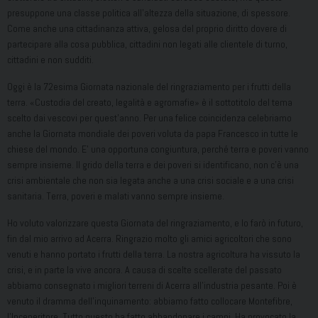
presuppone una classe politica all’altezza della situazione, di spessore.
Come anche una cittadinanza attiva, gelosa del proprio diritto dovere di
partecipare alla cosa pubblica, cittadini non legati alle clientele di turno,
cittadini e non sudditi.
Oggi è la 72esima Giornata nazionale del ringraziamento per i frutti della
terra. «Custodia del creato, legalità e agromafie» è il sottotitolo del tema
scelto dai vescovi per quest’anno. Per una felice coincidenza celebriamo
anche la Giornata mondiale dei poveri voluta da papa Francesco in tutte le
chiese del mondo. E’ una opportuna congiuntura, perché terra e poveri vanno
sempre insieme. Il grido della terra e dei poveri si identificano, non c’è una
crisi ambientale che non sia legata anche a una crisi sociale e a una crisi
sanitaria. Terra, poveri e malati vanno sempre insieme.
Ho voluto valorizzare questa Giornata del ringraziamento, e lo farò in futuro,
fin dal mio arrivo ad Acerra. Ringrazio molto gli amici agricoltori che sono
venuti e hanno portato i frutti della terra. La nostra agricoltura ha vissuto la
crisi, e in parte la vive ancora. A causa di scelte scellerate del passato
abbiamo consegnato i migliori terreni di Acerra all’industria pesante. Poi è
venuto il dramma dell’inquinamento: abbiamo fatto collocare Montefibre,
l’Inceneritore. Tutto questo ha fatto abbandonare i campi. Ha provocato la