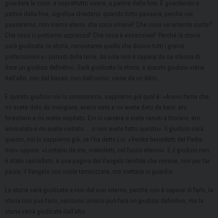
guardare le cose, e soprattutto vivere, a partire dalla fine. E guardando a
partire dalla fine, significa chiederci: quando tutto passerà, perché noi
passeremo, non siamo eterni, che cosa rimane? Che cosa veramente conta?
Che cosa ci portiamo appresso? Che cosa è essenziale? Perché la storia
sarà giudicata; la storia, nonostante quello che dicono tutti i grandi
professoroni e i potenti della terra, da sola non è capace da se stessa di
dare un giudizio definitivo. Sarà giudicata la storia, e questo giudizio viene
dall’alto, non dal basso, non dall’uomo, viene da un Altro.
E questo giudizio noi lo conosciamo, sappiamo già qual è: «Avevo fame che
mi avete dato da mangiare, avevo sete e mi avete dato da bere, ero
forestiero e mi avete ospitato. Ero in carcere e siete venuti a trovarvi, ero
ammalato e mi avete visitato … o non avete fatto questo». Il giudizio sarà
questo, noi lo sappiamo già, ce l’ha detto Lui: «Venite benedetti del Padre
mio» oppure: «Lontano da me, maledetti, nel fuoco eterno». E il giudizio non
è stato cancellato, è una pagina del Vangelo terribile che rimane, non per far
paura, il Vangelo non vuole terrorizzare, ma mettere in guardia.
La storia sarà giudicata e non dal suo interno, perché non è capace di farlo, la
storia non può farlo, nessuno umano può fare un giudizio definitivo, ma la
storia verrà giudicata dall’alto.