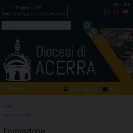
Skip
venerdì 07 agosto 2026
to
Santi Sisto II, papa, e compagni, martiri
facebook
youtub
mai
content
Menu
AREA RISERVATA
WEBMAIL
EVENTI
5 FEBBRAIO 2019
Formazione