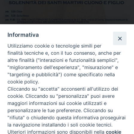
Informativa
Utilizziamo cookie o tecnologie simili per
finalità tecniche e, con il tuo consenso, anche per
altre finalità ("interazioni e funzionalità semplici",
"miglioramento dell'esperienza", "misurazione" e
"targeting e pubblicità") come specificato nella
Condividi…
cookie policy.
Cliccando su "accetta" acconsenti all'utilizzo dei
cookie. Cliccando su "personalizza" puoi avere
maggiori informazioni sui cookie utilizzati e
personalizzare le tue preferenze. Cliccando su
"rifiuta" o chiudendo questa informativa proseguirai
Piazza Duomo 7 - 80011 Acerra (NA) - Tel/Fax 081 5209329 -
la navigazione installando i soli cookie tecnici.
ced@diocesiacerra.it © 2019
Diocesi di Acerra
Ulteriori informazioni sono disponibili nella
cookie
Preferenze Cookie