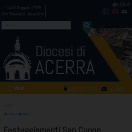
Skip
sabato 08 agosto 2026
to
San Domenico, sacerdote
facebook
youtub
mai
content
Menu
AREA RISERVATA
WEBMAIL
EVENTI
28 MAGGIO 2018
Festeggiamenti San Cuono