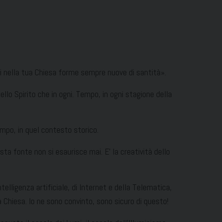
ti nella tua Chiesa forme sempre nuove di santità».
llo Spirito che in ogni. Tempo, in ogni stagione della
tempo, in quel contesto storico.
esta fonte non si esaurisce mai. E’ la creatività dello
lligenza artificiale, di Internet e della Telematica,
a Chiesa. Io ne sono convinto, sono sicuro di questo!