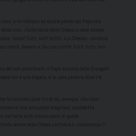
 cosa, e mi riferisco ad alcune parole del Papa che
disse così: «Sulla barca della Chiesa ci deve essere
odos, todos! Tutti, tutti tutti!
». «La Chiesa», continua
osì com’è, davanti a Dio così com’è! Tutti, tutti, non
o del suo pontificato, il Papa scriveva nella
Evangelii
Chiesa non è una dogana, è la casa paterna dove c’è
che ha circolato pure tra di noi, ovunque: che cosa
trovano in una situazione irregolare, cosiddetta
e metterle sullo stesso piano di quelle
ntrato anche nella Chiesa cattolica il «relativismo»?