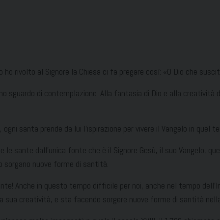
 ho rivolto al Signore la Chiesa ci fa pregare così: «O Dio che susci
sguardo di contemplazione. Alla fantasia di Dio e alla creatività de
 ogni santa prende da lui l’ispirazione per vivere il Vangelo in quel 
 e le sante dall’unica fonte che è il Signore Gesù, il suo Vangelo, qu
mpo sorgano nuove forme di santità.
! Anche in questo tempo difficile per noi, anche nel tempo dell’Inte
la sua creatività, e sta facendo sorgere nuove forme di santità nell