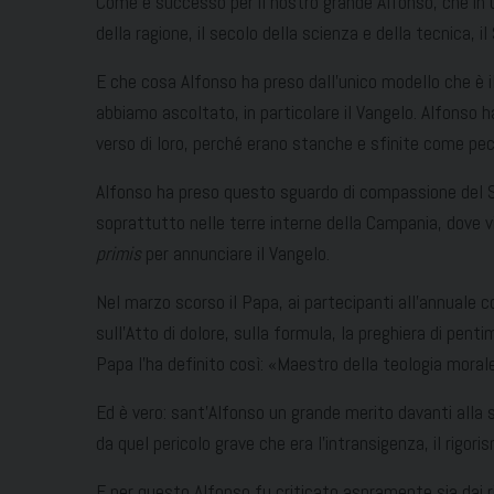
Come è successo per il nostro grande Alfonso, che in un
della ragione, il secolo della scienza e della tecnica, 
E che cosa Alfonso ha preso dall’unico modello che è il
abbiamo ascoltato, in particolare il Vangelo. Alfonso 
verso di loro, perché erano stanche e sfinite come pe
Alfonso ha preso questo sguardo di compassione del Sign
soprattutto nelle terre interne della Campania, dove vi
primis
per annunciare il Vangelo.
Nel marzo scorso il Papa, ai partecipanti all’annuale 
sull’Atto di dolore, sulla formula, la preghiera di pent
Papa l’ha definito così: «Maestro della teologia morale,
Ed è vero: sant’Alfonso un grande merito davanti alla s
da quel pericolo grave che era l’intransigenza, il rigori
E per questo Alfonso fu criticato aspramente sia dai rig