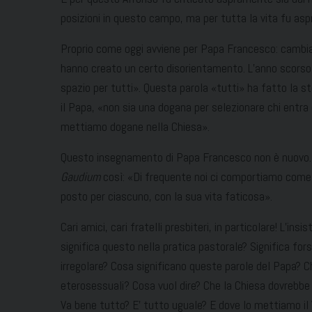
posizioni in questo campo, ma per tutta la vita fu aspra
Proprio come oggi avviene per Papa Francesco: cambiano
hanno creato un certo disorientamento. L’anno scorso, 
spazio per tutti». Questa parola «tutti» ha fatto la stor
il Papa, «non sia una dogana per selezionare chi entra e
mettiamo dogane nella Chiesa».
Questo insegnamento di Papa Francesco non è nuovo. Fi
Gaudium
così: «Di frequente noi ci comportiamo come c
posto per ciascuno, con la sua vita faticosa».
Cari amici, cari fratelli presbiteri, in particolare! L’
significa questo nella pratica pastorale? Significa for
irregolare? Cosa significano queste parole del Papa? C
eterosessuali? Cosa vuol dire? Che la Chiesa dovrebbe 
Va bene tutto? E’ tutto uguale? E dove lo mettiamo il 