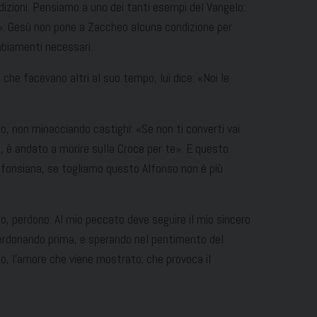
izioni. Pensiamo a uno dei tanti esempi del Vangelo:
». Gesù non pone a Zaccheo alcuna condizione per
mbiamenti necessari.
che facevano altri al suo tempo, lui dice: «Noi le
o, non minacciando castighi: «Se non ti converti vai
e, è andato a morire sulla Croce per te». E questo
alfonsiana, se togliamo questo Alfonso non è più
to, perdono. Al mio peccato deve seguire il mio sincero
 perdonando prima, e sperando nel pentimento del
o, l’amore che viene mostrato; che provoca il