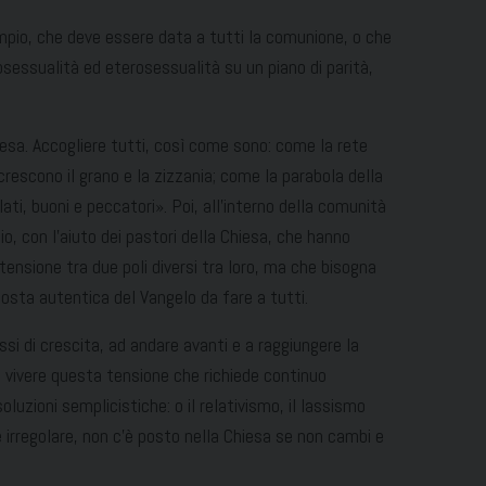
mpio, che deve essere data a tutti la comunione, o che
mosessualità ed eterosessualità su un piano di parità,
iesa. Accogliere tutti, così come sono: come la rete
crescono il grano e la zizzania; come la parabola della
lati, buoni e peccatori». Poi, all’interno della comunità
io, con l’aiuto dei pastori della Chiesa, che hanno
ensione tra due poli diversi tra loro, ma che bisogna
roposta autentica del Vangelo da fare a tutti.
i di crescita, ad andare avanti e a raggiungere la
e vivere questa tensione che richiede continuo
luzioni semplicistiche: o il relativismo, il lassismo
e irregolare, non c’è posto nella Chiesa se non cambi e