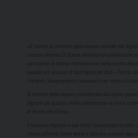
«E’ motivo di profonda gioia essere radunati dal Signor
vescovo Antonio Di Donna introduce la celebrazione eu
parrocchie, le chiese intitolate a lui nella nostra dioce
quando era vescovo di Sant’Agata de’ Goti
». Perciò, co
trarremo l’insegnamento necessario per vivere sia come 
Al termine della messa concelebrata dal vicario general
Signore per questa
«bella celebrazione
» e invita a pr
di fronte alla Chiesa.
Il vescovo ringrazia a sua volta il parroco per la bella
«
chiesa affinché Santa Maria a Vico sia
«sempre degna e