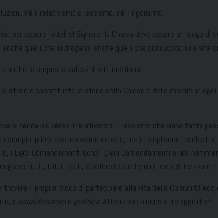
ioni, né il relativismo o lassismo, né il rigorismo.
ù: per essere fedeli al Signore, la Chiesa deve essere un luogo di 
i, anche quelli che si drogano, anche quelli che conducono una vita d
e anche la proposta «alta» di vita cristiana!
 storia e soprattutto la storia della Chiesa e della morale: in ogni 
he si tende più verso il relativismo, il lassismo che viene fatta pass
re ad esempio: prima sostenevamo questo, ma i tempi sono cambiati e
angelo, i Dieci Comandamenti sono i Dieci Comandamenti e noi, nemm
cogliere tutti, tutti, tutti, e nello stesso tempo non relativizzare l’
a trovare il proprio modo di partecipare alla vita della Comunità eccl
ito, è
incondizionata
e
gratuita
. Attenzione a questi tre aggettivi!