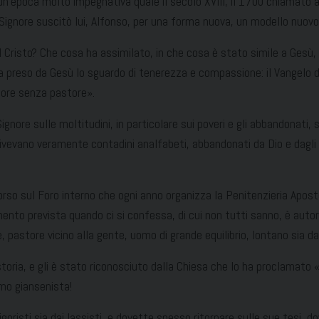
’epoca molto impegnativa quale il secolo XVIII, il 1700 chiamato app
il Signore suscitò lui, Alfonso, per una forma nuova, un modello nuovo
 Cristo? Che cosa ha assimilato, in che cosa è stato simile a Gesù, 
ha preso da Gesù lo sguardo di tenerezza e compassione: il Vangelo d
core senza pastore».
ore sulle moltitudini, in particolare sui poveri e gli abbandonati, 
vevano veramente contadini analfabeti, abbandonati da Dio e dagli uom
corso sul Foro interno che ogni anno organizza la Penitenzieria Apos
imento prevista quando ci si confessa, di cui non tutti sanno, è autore
 pastore vicino alla gente, uomo di grande equilibrio, lontano sia da
toria, e gli è stato riconosciuto dalla Chiesa che lo ha proclamato «
smo giansenista!
oristi sia dai lassisti, e dovette spesso ritornare sulle sue tesi, d