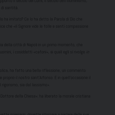
unto il secolo dei Lumi, il secolo dell’Illuminismo,
 di santità.
lo ha imitato? Ce lo ha detto la Parola di Dio che
ice che «il Signore vide le folle e sentì compassione
sia della città di Napoli in un primo momento, che
ini, i cosiddetti «cafoni», ai quali egli si rivolge
in
tolica, ha fatto una bella riflessione, un commento
 proprio il nostro sant’Alfonso. E in quell’occasione il
l rigorismo, sia dal lassismo».
Dottore della Chiesa»: ha liberato la morale cristiana
ovette spiegarsi, dovette ritornare a parlare delle sue