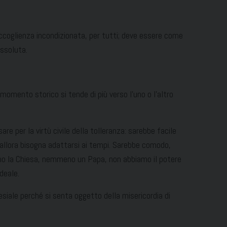
accoglienza incondizionata, per tutti; deve essere come
issoluta.
momento storico si tende di più verso l’uno o l’altro
are per la virtù civile della tolleranza: sarebbe facile
 allora bisogna adattarsi ai tempi. Sarebbe comodo,
eno la Chiesa, nemmeno un Papa, non abbiamo il potere
ideale.
esiale perché si senta oggetto della misericordia di