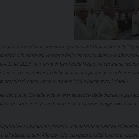
e nella festa solenne del nostro grande sant’Alfonso Maria de’ Liguo
caristica in onore del
«patrono della diocesi di Acerra
» e chiarisce
si
». E nel 2024
«è il turno di San Nicola Magno, in cui siamo radunat
ntinua il presule all’inizio della messa,
«prepariamoci a celebrare co
presbiteri, come vescovi, e come laici e laiche tutti i giorni
».
e don Cuono Crimaldi e da diversi sacerdoti della diocesi, il parroc
endere un rinfrescante
«sorbetto
» e ad assistere i suggestivi
«fuochi 
ospitalità
» e i sacerdoti presenti
«nonostante la calura
» ed esorta i
 all’altezza di sant’Alfonso
» che con questa città ha avuto
«partic