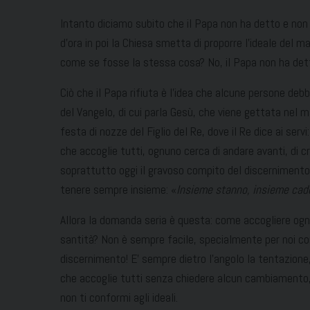
Intanto diciamo subito che il Papa non ha detto e non
d’ora in poi la Chiesa smetta di proporre l’ideale del 
come se fosse la stessa cosa? No, il Papa non ha de
Ciò che il Papa rifiuta è l’idea che alcune persone deb
del Vangelo, di cui parla Gesù, che viene gettata nel m
festa di nozze del Figlio del Re, dove il Re dice ai serv
che accoglie tutti, ognuno cerca di andare avanti, di cr
soprattutto oggi il gravoso compito del discernimento.
tenere sempre insieme: «
Insieme stanno, insieme cad
Allora la domanda seria è questa: come accogliere ogni
santità? Non è sempre facile, specialmente per noi con
discernimento! E’ sempre dietro l’angolo la tentazione, 
che accoglie tutti senza chiedere alcun cambiamento, o,
non ti conformi agli ideali.