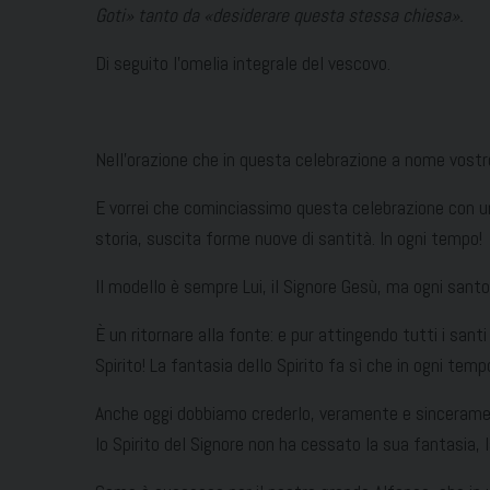
Goti
» tanto da «desiderare questa stessa chiesa».
Di seguito l’omelia integrale del vescovo.
Nell’orazione che in questa celebrazione a nome vostro
E vorrei che cominciassimo questa celebrazione con uno 
storia, suscita forme nuove di santità. In ogni tempo!
Il modello è sempre Lui, il Signore Gesù, ma ogni santo,
È un ritornare alla fonte: e pur attingendo tutti i santi
Spirito! La fantasia dello Spirito fa sì che in ogni te
Anche oggi dobbiamo crederlo, veramente e sinceramente
lo Spirito del Signore non ha cessato la sua fantasia, 