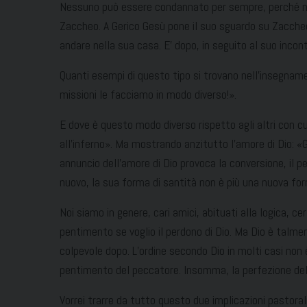
Nessuno può essere condannato per sempre, perché non 
Zaccheo. A Gerico Gesù pone il suo sguardo su Zaccheo c
andare nella sua casa. E’ dopo, in seguito al suo inco
Quanti esempi di questo tipo si trovano nell’insegname
missioni le facciamo in modo diverso!».
E dove è questo modo diverso rispetto agli altri con cu
all’inferno». Ma mostrando anzitutto l’amore di Dio: «
annuncio dell’amore di Dio provoca la conversione, il 
nuovo, la sua forma di santità non è più una nuova for
Noi siamo in genere, cari amici, abituati alla logica, 
pentimento se voglio il perdono di Dio. Ma Dio è talm
colpevole dopo. L’ordine secondo Dio in molti casi non
pentimento del peccatore. Insomma, la perfezione della
Vorrei trarre da tutto questo due implicazioni pastorali