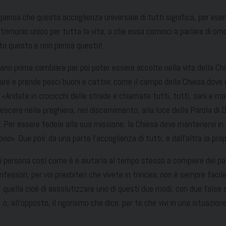
 pensa che questa accoglienza universale di tutti significa, per ese
matrimonio unico per tutta la vita, o che essa cominci a parlare di o
tto questo e non pensa questo!
bano prima cambiare per poi poter essere accolte nella vita della Ch
are e prende pesci buoni e cattivi; come il campo della Chiesa dove 
i: «Andate in crocicchi delle strade e chiamate tutti, tutti, sani e ma
escere nella preghiera, nel discernimento, alla luce della Parola di D
 Per essere fedele alla sua missione, la Chiesa deve mantenersi in t
ono
». Due poli: da una parte l’accoglienza di tutti, e dall’altra la p
 persona così come è e aiutarla al tempo stesso a compiere dei pass
fessori, per voi presbiteri che vivete in trincea; non è sempre facil
quella cioè di assolutizzare uno di questi due modi, con due false so
 all’opposto, il rigorismo che dice: per te che vivi in una situazion