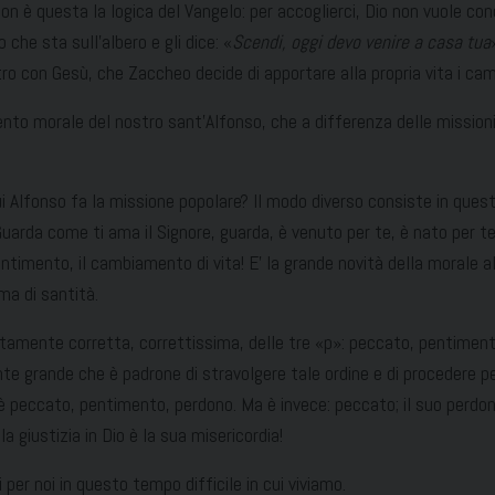
è questa la logica del Vangelo: per accoglierci, Dio non vuole cond
he sta sull’albero e gli dice: «
Scendi, oggi devo venire a casa tua
ntro con Gesù, che Zaccheo decide di apportare alla propria vita i ca
nto morale del nostro sant’Alfonso, che a differenza delle missioni 
i Alfonso fa la missione popolare? Il modo diverso consiste in quest
Guarda come ti ama il Signore, guarda, è venuto per te, è nato per t
pentimento, il cambiamento di vita! E’ la grande novità della morale 
ma di santità.
certamente corretta, correttissima, delle tre «p»: peccato, pentimen
ente grande che è padrone di stravolgere tale ordine e di procedere
 è peccato, pentimento, perdono. Ma è invece: peccato; il suo perdon
 giustizia in Dio è la sua misericordia!
 per noi in questo tempo difficile in cui viviamo.