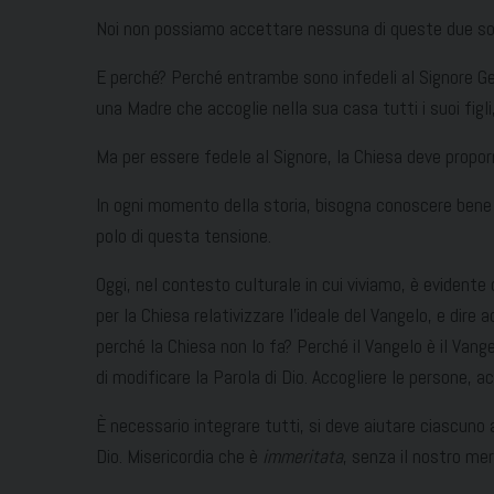
Noi non possiamo accettare nessuna di queste due soluz
E perché? Perché entrambe sono infedeli al Signore Ges
una Madre che accoglie nella sua casa tutti i suoi figl
Ma per essere fedele al Signore, la Chiesa deve proporr
In ogni momento della storia, bisogna conoscere bene la
polo di questa tensione.
Oggi, nel contesto culturale in cui viviamo, è evidente c
per la Chiesa relativizzare l’ideale del Vangelo, e di
perché la Chiesa non lo fa? Perché il Vangelo è il V
di modificare la Parola di Dio. Accogliere le persone, ac
È necessario integrare tutti, si deve aiutare ciascuno 
Dio. Misericordia che è
immeritata
, senza il nostro mer