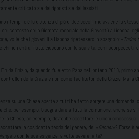
mente criticato sia dai rigoristi sia dai lassisti.
 i tempi, c’è la distanza di più di due secoli, ma avviene la stessa
nel contesto della Giornata mondiale della Gioventù a Lisbona, egli 
ia, volle che i giovani lì a Lisbona ripetessero in spagnolo: «
Todos t
 chi non entra. Tutti, ciascuno con la sua vita, con i suoi peccati, c
n dall’inizio, da quando fu eletto Papa nel lontano 2013, primo ann
ontrollori della Grazia e non come facilitatori della Grazia. Ma la 
insistenza su una Chiesa aperta a tutti ha fatto sorgere una domanda, 
se che, per esempio, bisogna dare a tutti la comunione, anche se si 
he la Chiesa, ad esempio, dovrebbe accettare le unioni omosessuali 
accettare la cosiddetta teoria del genere, del «
Gender
»? Forse è e
Vangelo con le sue esigenze, a volte severe, alte?