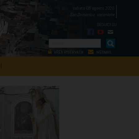
sabato 08 agosto 2026
San Domenico, sacerdote
facebook
youtube
mail
AREA RISERVATA
WEBMAIL
I