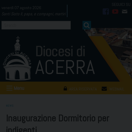
Skip
venerdì 07 agosto 2026
to
Santi Sisto II, papa, e compagni, martiri
facebook
youtub
mai
content
Menu
AREA RISERVATA
WEBMAIL
NEWS
Inaugurazione Dormitorio per
indigenti