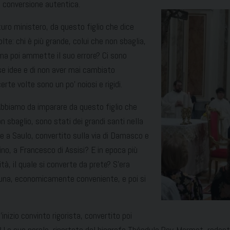
 di conversione autentica.
uro ministero, da questo figlio che dice
lte: chi è più grande, colui che non sbaglia,
 ma poi ammette il suo errore? Ci sono
e idee e di non aver mai cambiato
erte volte sono un po’ noiosi e rigidi.
 Abbiamo da imparare da questo figlio che
on sbaglio, sono stati dei grandi santi nella
re a Saulo, convertito sulla via di Damasco e
no, a Francesco di Assisi? E in epoca più
tà, il quale si converte da prete? S’era
una, economicamente conveniente, e poi si
nizio convinto rigorista, convertito poi