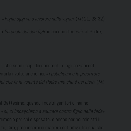
«
Figlio oggi và a lavorare nella vigna
» (
Mt
21, 28-32).
lla
Parabola dei due figli
, in cui uno dice «
sì
» al Padre,
i, che sono i capi dei sacerdoti, e agli anziani del
tirla rivolta anche noi: «
I pubblicani e le prostitute
ui che fa la volontà del Padre mio che è nei cieli
» (
Mt
dal Battesimo, quando i nostri genitori ci hanno
 «
sì, ci impegniamo a educare nostro figlio nella fede
».
rimonio per chi è sposato, e anche per noi ministri il
 tu, Ciro, pronuncerai in maniera definitiva tra qualche