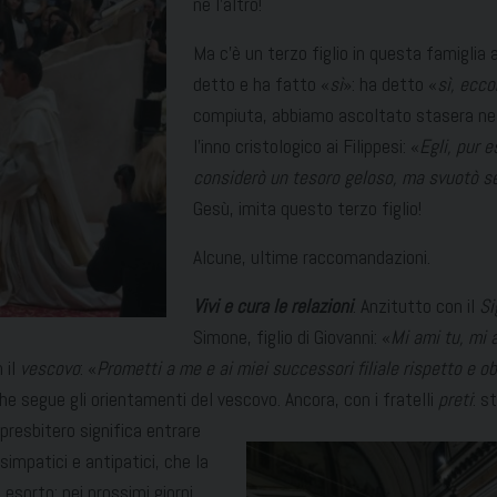
né l’altro!
Ma c’è un terzo figlio in questa famiglia a
detto e ha fatto «
sì
»: ha detto «
sì, ecco
compiuta, abbiamo ascoltato stasera nell
l’inno cristologico ai Filippesi: «
Egli, pur 
considerò un tesoro geloso, ma svuotò s
Gesù, imita questo terzo figlio!
Alcune, ultime raccomandazioni.
Vivi e cura le relazioni
. Anzitutto con il
Si
Simone, figlio di Giovanni: «
Mi ami tu, mi 
 il
vescovo
: «
Prometti a me e ai miei successori filiale rispetto e o
che segue gli orientamenti del vescovo. Ancora, con i fratelli
preti
: s
presbitero significa entrare
 simpatici e antipatici, che la
sorto: nei prossimi giorni,