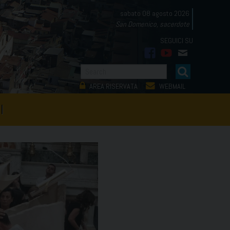
sabato 08 agosto 2026
San Domenico, sacerdote
facebook
youtube
mail
AREA RISERVATA
WEBMAIL
I