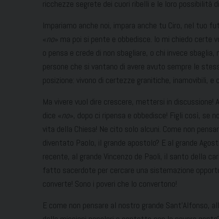
ricchezze segrete dei cuori ribelli e le loro possibilità
Impariamo anche noi, impara anche tu Ciro, nel tuo fut
«
no
» ma poi si pente e obbedisce. Io mi chiedo certe vo
o pensa e crede di non sbagliare, o chi invece sbaglia,
persone che si vantano di avere avuto sempre le stess
posizione: vivono di certezze granitiche, inamovibili, e c
Ma vivere vuol dire crescere, mettersi in discussione!
dice «
no
», dopo ci ripensa e obbedisce! Figli così, se n
vita della Chiesa! Ne cito solo alcuni. Come non pensa
diventato Paolo, il grande apostolo? E al grande Agosti
recente, al grande Vincenzo de Paoli, il santo della cari
fatto sacerdote per cercare una sistemazione opport
converte! Sono i poveri che lo convertono!
E come non pensare al nostro grande Sant’Alfonso, all’i