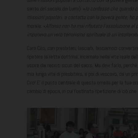
dalle missioni popolari a contatto con la povera gente
santo del secolo dei Lumi): «
Io confesso che quando com
missioni popolari. a contatto con la povera gente, ho p
morale: «
Alfonso non ha mai rifiutato l’assoluzione al
imponeva un vero terrorismo spirituale di un intollerabi
Caro Ciro, cari presbiteri, lasciati, lasciamoci converti
ripetere la retta dottrina, incarnala nella vita reale d
uscire dai recinti sicuri del sacro. Ma devi farlo, perc
mia lunga vita di presbitero, e poi di vescovo, da un prin
Ciro! E’ il punto centrale di questa omelia per la tua 
cambio di epoca, in cui l’ostinata ripetizione di ciò ch