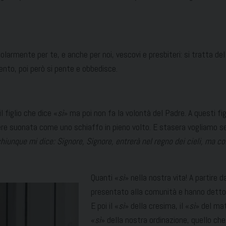
olarmente per te, e anche per noi, vescovi e presbiteri: si tratta de
nto, poi però si pente e obbedisce.
 figlio che dice «
sì
» ma poi non fa la volontà del Padre. A questi figl
ere suonata come uno schiaffo in pieno volto. E stasera vogliamo sen
hiunque mi dice: Signore, Signore, entrerà nel regno dei cieli, ma col
Quanti «
sì
» nella nostra vita! A partire 
presentato alla comunità e hanno detto
E poi il «
sì
» della cresima, il «
sì
» del mat
«
sì
» della nostra ordinazione, quello che