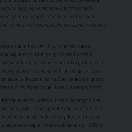
orista, autore di
Le saint du siècle des Lumières
(il
seguito, però, applicandosi all’apostolato delle
mezzo
” per cui è rimasto famoso nella storia della
llando la marea del rigorismo che sprezzando il Vangelo
on stare mai fermo: non limitarti nel ministero a
anche esplorare nuovi linguaggi e metodi pastorali,
Se posso confidarti, mi sono sempre fatto guidare nella
a, sbaglia sempre e comunque
». Si può sbagliare. Osa
a, non aspetta di essere spinto. Specialmente in questo
 ottenere frutti facendo quello che si è sempre fatto!
di intraprendenza, creativa, dotata di coraggio, che
ioni non prevedibili, ma sa gestirle positivamente, con
come persona che non cade nella rigidità mentale, ma
ortunistica che segue le mode del momento. Né l’uno