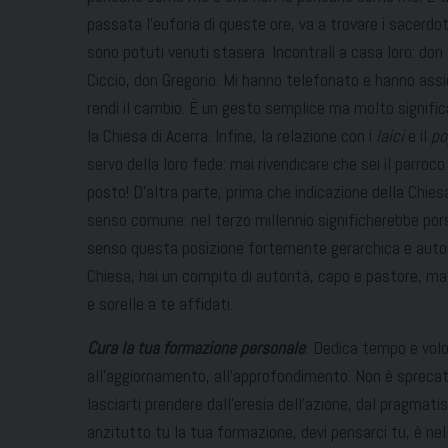
passata l’euforia di queste ore, va a trovare i sacerdot
sono potuti venuti stasera. Incontrali a casa loro: don
Ciccio, don Gregorio. Mi hanno telefonato e hanno assi
rendi il cambio. È un gesto semplice ma molto significa
la Chiesa di Acerra. Infine, la relazione con i
laici
e il
po
servo della loro fede: mai rivendicare che sei il parroco 
posto! D’altra parte, prima che indicazione della Chie
senso comune: nel terzo millennio significherebbe porsi
senso questa posizione fortemente gerarchica e autori
Chiesa, hai un compito di autorità, capo e pastore, ma
e sorelle a te affidati.
Cura la tua formazione personale
.
Dedica tempo e volo
all’aggiornamento, all’approfondimento. Non è spreca
lasciarti prendere dall’eresia dell’azione, dal pragmatis
anzitutto tu la tua formazione, devi pensarci tu, è nelle