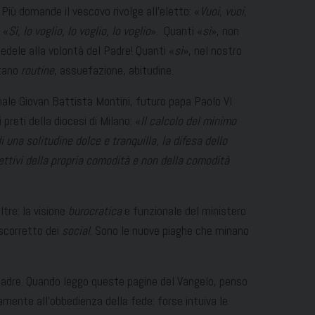
Più domande il vescovo rivolge all’eletto: «
Vuoi, vuoi,
 «
Sì, lo voglio, lo voglio, lo voglio
». Quanti «
sì
», non
edele alla volontà del Padre! Quanti «
sì
», nel nostro
ntano
routine
, assuefazione, abitudine.
inale Giovan Battista Montini, futuro papa Paolo VI
preti della diocesi di Milano: «
Il calcolo del minimo
 di una solitudine dolce e tranquilla, la difesa dello
otettivi della propria comodità e non della comodità
tre: la visione
burocratica
e funzionale del ministero
 scorretto dei
social
. Sono le nuove piaghe che minano
l Padre. Quando leggo queste pagine del Vangelo, penso
tamente all’obbedien
za della fede: forse intuiva le