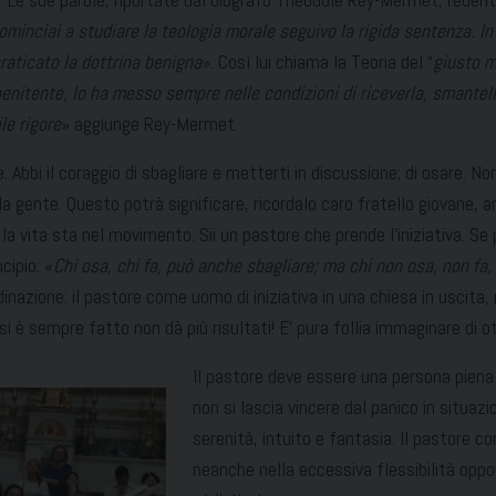
? Le sue parole, riportate dal biografo Théodule Rey-Mermet, redent
inciai a studiare la teologia morale seguivo la rigida sentenza. In 
raticato la dottrina benigna
». Così lui chiama la Teoria del “
giusto 
 penitente, lo ha messo sempre nelle condizioni di riceverla, smante
le rigore
» aggiunge Rey-Mermet.
re. Abbi il coraggio di sbagliare e metterti in discussione; di osare. N
ella gente. Questo potrà significare, ricordalo caro fratello giovane, 
hé la vita sta nel movimento. Sii un pastore che prende l’iniziativa. 
cipio: «
Chi osa, chi fa, può anche sbagliare; ma chi non osa, non f
ordinazione: il pastore come uomo di iniziativa in una chiesa in uscit
e si è sempre fatto non dà più risultati! E’ pura follia immaginare di
Il pastore deve essere una persona piena 
non si lascia vincere dal panico in situaz
serenità, intuito e fantasia. Il pastore 
neanche nella eccessiva flessibilità opp