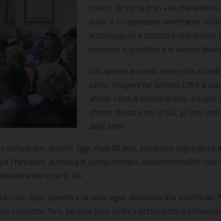
minuto. Si tratta di un «
sì
» martellante. 
vuoi
», e tu risponderai altrettante volte:
accompagnati e tradotti in una pratica f
ministero di presbiteri e di vescovi dive
Cito spesso le parole severe che il card
santo, rivolgeva nel lontano 1959 ai suoi 
sforzo, l’arte di evitare le noie, il sogno
stretto dovuto e non di più, gli orari pr
degli altri
».
ro abitudinario, sciatto. Oggi, dopo 60 anni, potremmo aggiungerne al
apa Francesco; la ricerca di
protagonismo
e
autoreferenzialità
; l’uso
’abitudine alle cose di Dio.
ice «
no
», dopo si pente e va nella vigna, obbedisce alla volontà de
 per i caratteri forti, persone poco inclini a sottomettersi immedia